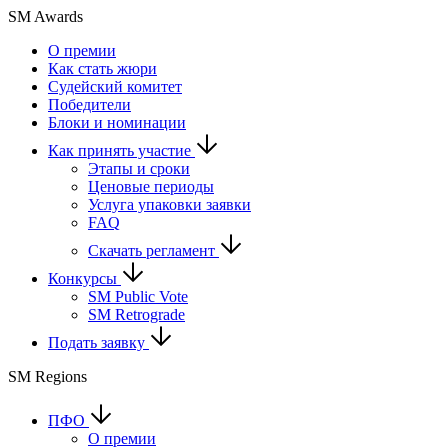
SM Awards
О премии
Как стать жюри
Судейский комитет
Победители
Блоки и номинации
Как принять участие
Этапы и сроки
Ценовые периоды
Услуга упаковки заявки
FAQ
Скачать регламент
Конкурсы
SM Public Vote
SM Retrograde
Подать заявку
SM Regions
ПФО
О премии