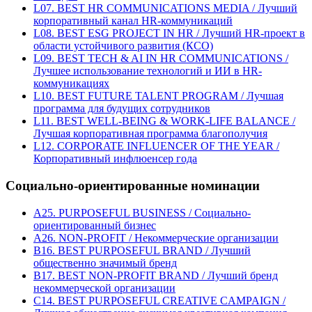
L07. BEST HR COMMUNICATIONS MEDIA / Лучший
корпоративный канал HR-коммуникаций
L08. BEST ESG PROJECT IN HR / Лучший HR-проект в
области устойчивого развития (КСО)
L09. BEST TECH & AI IN HR COMMUNICATIONS /
Лучшее использование технологий и ИИ в HR-
коммуникациях
L10. BEST FUTURE TALENT PROGRAM / Лучшая
программа для будущих сотрудников
L11. BEST WELL-BEING & WORK-LIFE BALANCE /
Лучшая корпоративная программа благополучия
L12. CORPORATE INFLUENCER OF THE YEAR /
Корпоративный инфлюенсер года
Социально-ориентированные номинации
A25. PURPOSEFUL BUSINESS / Социально-
ориентированный бизнес
A26. NON-PROFIT / Некоммерческие организации
B16. BEST PURPOSEFUL BRAND / Лучший
общественно значимый бренд
B17. BEST NON-PROFIT BRAND / Лучший бренд
некоммерческой организации
C14. BEST PURPOSEFUL CREATIVE CAMPAIGN /