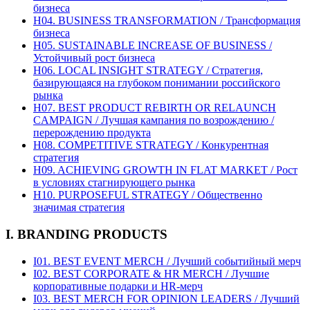
бизнеса
H04. BUSINESS TRANSFORMATION / Трансформация
бизнеса
H05. SUSTAINABLE INCREASE OF BUSINESS /
Устойчивый рост бизнеса
H06. LOCAL INSIGHT STRATEGY / Стратегия,
базирующаяся на глубоком понимании российского
рынка
H07. BEST PRODUCT REBIRTH OR RELAUNCH
CAMPAIGN / Лучшая кампания по возрождению /
перерождению продукта
H08. COMPETITIVE STRATEGY / Конкурентная
стратегия
H09. ACHIEVING GROWTH IN FLAT MARKET / Рост
в условиях стагнирующего рынка
H10. PURPOSEFUL STRATEGY / Общественно
значимая стратегия
I. BRANDING PRODUCTS
I01. BEST EVENT MERCH / Лучший событийный мерч
I02. BEST CORPORATE & HR MERCH / Лучшие
корпоративные подарки и HR-мерч
I03. BEST MERCH FOR OPINION LEADERS / Лучший