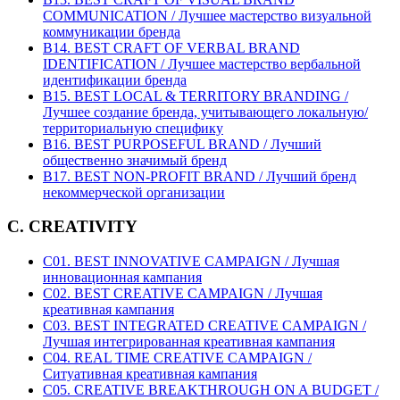
COMMUNICATION / Лучшее мастерство визуальной
коммуникации бренда
B14. BEST CRAFT OF VERBAL BRAND
IDENTIFICATION / Лучшее мастерство вербальной
идентификации бренда
B15. BEST LOCAL & TERRITORY BRANDING /
Лучшее создание бренда, учитывающего локальную/
территориальную специфику
B16. BEST PURPOSEFUL BRAND / Лучший
общественно значимый бренд
B17. BEST NON-PROFIT BRAND / Лучший бренд
некоммерческой организации
C. CREATIVITY
C01. BEST INNOVATIVE CAMPAIGN / Лучшая
инновационная кампания
C02. BEST CREATIVE CAMPAIGN / Лучшая
креативная кампания
C03. BEST INTEGRATED CREATIVE CAMPAIGN /
Лучшая интегрированная креативная кампания
C04. REAL TIME CREATIVE CAMPAIGN /
Ситуативная креативная кампания
C05. CREATIVE BREAKTHROUGH ON A BUDGET /