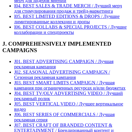
мерч для лидеров мнений
I04. BEST SALES & TRADE MERCH / Лучший мерч
для стимулирования продаж и трейд-маркетинга
I05. BEST LIMITED EDITIONS & DROPS / Лучшие
лимитированные коллекции и дропы
I06. BEST COLLABS & SPECIAL PROJECTS / Лучшие
коллаборации и спецпроекты
J. COMPREHENSIVELY IMPLEMENTED
CAMPAIGNS
J01. BEST ADVERTISING CAMPAIGN / Лучшая
рекламная кампания
J02. SEASONAL ADVERTISING CAMPAIGN /
Сезонная рекламная кампания
J03. BEST SMART LIMITS CAMPAIGN / Лучшая
кампания при ограниченных ресурсах и/или бюджетах
J04. BEST TV/OLV ADVERTISING VIDEO / Лучший
рекламный ролик
J05. BEST VERTICAL VIDEO / Лучшее вертикальное
видео
J06. BEST SERIES OF COMMERCIALS / Лучшая
рекламная серия
J07. BEST CRAFT OF BRANDED CONTENT &
ENTERTAINMENT / Брендированный контент и