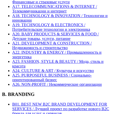
Финансовые и страховые услуги
A17. TELECOMMUNICATIONS & INTERNET /
Телекоммуникации и интернет
A18. TECHNOLOGY & INNOVATION / Технологии и
инновации
A19. TECHNOLOGY & ELECTRONICS /
Потребительские технологии и электроника
A20. BABY PRODUCTS & SERVICES & FOOD /
Детские товары, услуги, питание
A21. DEVELOPMENT & CONSTRUCTION /
Недвижимость и строительство
A22. INDUSTRY & ENERGY / Промышленность и
энергетика
A23. FASHION, STYLE & BEAUTY / Мода, стиль и
красота
A24. CULTURE & ART / Культура и искусство
A25. PURPOSEFUL BUSINESS / Социально-
ориентированный бизнес
A26. NON-PROFIT / Некоммерческие организации
B. BRANDING
B01. BEST NEW B2C BRAND DEVELOPMENT FOR
SERVICES / Лучший проект по разработке нового B2C
бренда для услуг и сервисов