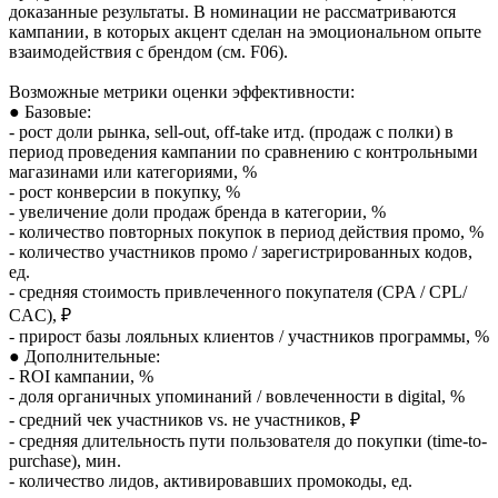
доказанные результаты. В номинации не рассматриваются
кампании, в которых акцент сделан на эмоциональном опыте
взаимодействия с брендом (см. F06).
Возможные метрики оценки эффективности:
● Базовые:
- рост доли рынка, sell-out, off-take итд. (продаж с полки) в
период проведения кампании по сравнению с контрольными
магазинами или категориями, %
- рост конверсии в покупку, %
- увеличение доли продаж бренда в категории, %
- количество повторных покупок в период действия промо, %
- количество участников промо / зарегистрированных кодов,
ед.
- средняя стоимость привлеченного покупателя (CPA / CPL/
CAC), ₽
- прирост базы лояльных клиентов / участников программы, %
● Дополнительные:
- ROI кампании, %
- доля органичных упоминаний / вовлеченности в digital, %
- средний чек участников vs. не участников, ₽
- средняя длительность пути пользователя до покупки (time-to-
purchase), мин.
- количество лидов, активировавших промокоды, ед.