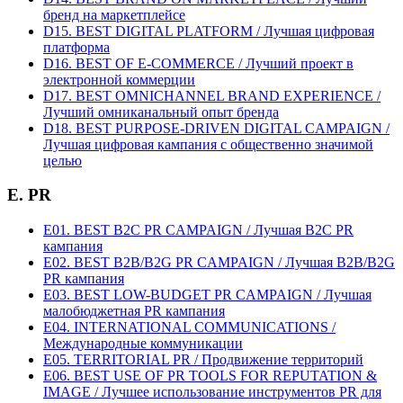
бренд на маркетплейсе
D15. BEST DIGITAL PLATFORM / Лучшая цифровая
платформа
D16. BEST OF E-COMMERCE / Лучший проект в
электронной коммерции
D17. BEST OMNICHANNEL BRAND EXPERIENCE /
Лучший омниканальный опыт бренда
D18. BEST PURPOSE-DRIVEN DIGITAL CAMPAIGN /
Лучшая цифровая кампания с общественно значимой
целью
E. PR
E01. BEST B2C PR CAMPAIGN / Лучшая B2C PR
кампания
E02. BEST B2B/B2G PR CAMPAIGN / Лучшая B2B/B2G
PR кампания
E03. BEST LOW-BUDGET PR CAMPAIGN / Лучшая
малобюджетная PR кампания
E04. INTERNATIONAL COMMUNICATIONS /
Международные коммуникации
E05. TERRITORIAL PR / Продвижение территорий
E06. BEST USE OF PR TOOLS FOR REPUTATION &
IMAGE / Лучшее использование инструментов PR для