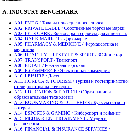
A. INDUSTRY BENCHMARK
A01. FMCG / Товары повседневного спроса
A02. PRIVATE LABEL / Собственные торговые марки
A03. PETS CARE / Зоотовары и сервисы для животных
A04. DARK MARKET / Дарк-маркет
A05. PHARMACY & MEDICINE / Фармацевтика и
медицина
A06. HEALTHY LIFESTYLE & SPORT / ЗОЖ и спорт
A07. TRANSPORT / Транспорт
A08. RETAIL / Розничная торговля
A09. E-COMMERCE / Электронная коммерция
A10. LEISURE / Досуг
A11. HORECA & TOURISM / Туризм и гостеприимство:
отели, рестораны, кейтеринг
A12. EDUCATION & EDTECH / Образование и
образовательные технологии
A13. BOOKMAKING & LOTTERIES / Букмекерство и
лотереи
A14. ESPORTS & GAMING / Киберспорт и гейминг
A15. MEDIA & ENTERTAINMENT / Медиа и
развлечения
A16. FINANCIAL & INSURANCE SERVICES /