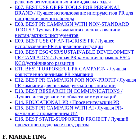
решения репутационных и имиджевых задач
E07. BEST USE OF PR TOOLS FOR PERSONAL
BRAND / Лучшее использование инструментов PR для
построения личного бренда
E08. BEST PR CAMPAIGN WITH NON-STANDARD
TOOLS / Лучшая PR-кампания с использованием
нестандартных инструментов
E09. BEST USE OF ANTI-CRISIS PR / Лучшее
использование PR в кризисной ситуации
E10. BEST ESG/CSR/SUSTAINABLE DEVELOPMENT
PR CAMPAIGN / Лучшая PR кампания в рамках ESG/
КСО/устойчивого развития
E11. BEST PURPOSEFUL PR CAMPAIGN / Лучшая
общественно значимая PR-кампания
E12. BEST PR CAMPAIGN FOR NON-PROFIT / Лучшая
PR кампания для некоммерческой организации
E13. BEST RESEARCH IN COMMUNICATIONS /
Лучшее исследование в области коммуникаций
E14. EDUCATIONAL PR / Просветительский PR
E15. BEST PR CAMPAIGN WITH AI / Лучшая PR-
кампания с применением ИИ
E16. BEST STATE-SUPPORTED PROJECT / Лучший
проект при поддержке государства
F. MARKETING