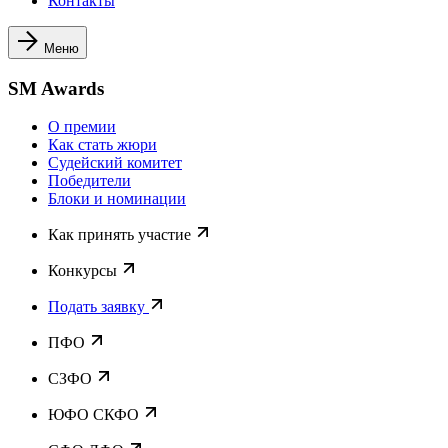
Контакты
Меню
SM Awards
О премии
Как стать жюри
Судейский комитет
Победители
Блоки и номинации
Как принять участие
Конкурсы
Подать заявку
ПФО
СЗФО
ЮФО СКФО