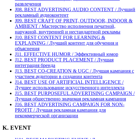
развлечения
J08. BEST ADVERTISING AUDIO CONTENT / Лучший
рекламный аудиоконтент
J09. BEST CRAFT OF PRINT, OUTDOOR, INDOOR &
AMBIENT / Мастерство исполнения печатной,
наружной, внутренней и нестандартной рекламы
J10. BEST CONTENT FOR LEARNING &
EXPLAINING / Лучший контент для обучения и
объяснения
J11. EFFECTIVE HUMOR / Эффективный юмор
J12. BEST PRODUCT PLACEMENT / Лучшая
интеграция бренда
J13. BEST CO-CREATION & UGC / Лучшая кампания с
участием аудитории в создании контента
J14. BEST USE OF ARTIFICIAL INTELLIGENCE /
Лучшее использование искусственного интеллекта
J15. BEST PURPOSEFUL ADVERTISING CAMPAIGN /
Лучшая общественно значимая рекламная кампания
J16. BEST ADVERTISING CAMPAIGN FOR NON-
PROFIT / Лучшая рекламная кампания для
некоммерческой организации
K. EVENT