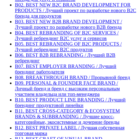
B02. BEST NEW B2C BRAND DEVELOPMENT FOR
PRODUCTS / Лучший проект по разработке нового B2C
бренда для продуктов
B03. BEST NEW B2B BRAND DEVELOPMENT /
Лучший проект по разработке нового B2B бренда
B04. BEST REBRANDING OF B2C SERVICES /
Лучший ребрендинг B2С услуг и сервисов
B05. BEST REBRANDING OF B2C PRODUCTS /
Лучший ребрендинг B2С продуктов
B06. BEST B2B REBRANDING / Лучший B2B
ребрендинг
B07. BEST EMPLOYER BRANDING / Лучший
брендинг работодателя
B08. BREAKTHROUGH BRAND / Прорывной бренд
B09. PERSONAL & FOUNDER FACE BRAND /
Личный бренд и бренд с высоким персональным
участием владельца или топ-менеджера
B10. BEST PRODUCT LINE BRANDING / Лучший
брендинг продуктовой линейки
B11. BEST CROSS-CATEGORY & ECOSYSTEM
BRANDS & SUBBRANDING / Лучшие кросс-
категорийные, экосистемные и дочерние бренды
B12. BEST PRIVATE LABEL / Лучшая собственная
торговая марка
B13. BEST CRAFT OF VISUAL BRAND