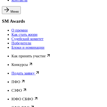
Контакты
Меню
SM Awards
О премии
Как стать жюри
Судейский комитет
Победители
Блоки и номинации
Как принять участие
Конкурсы
Подать заявку
ПФО
СЗФО
ЮФО СКФО