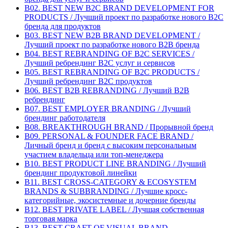
B02. BEST NEW B2C BRAND DEVELOPMENT FOR
PRODUCTS / Лучший проект по разработке нового B2C
бренда для продуктов
B03. BEST NEW B2B BRAND DEVELOPMENT /
Лучший проект по разработке нового B2B бренда
B04. BEST REBRANDING OF B2C SERVICES /
Лучший ребрендинг B2С услуг и сервисов
B05. BEST REBRANDING OF B2C PRODUCTS /
Лучший ребрендинг B2С продуктов
B06. BEST B2B REBRANDING / Лучший B2B
ребрендинг
B07. BEST EMPLOYER BRANDING / Лучший
брендинг работодателя
B08. BREAKTHROUGH BRAND / Прорывной бренд
B09. PERSONAL & FOUNDER FACE BRAND /
Личный бренд и бренд с высоким персональным
участием владельца или топ-менеджера
B10. BEST PRODUCT LINE BRANDING / Лучший
брендинг продуктовой линейки
B11. BEST CROSS-CATEGORY & ECOSYSTEM
BRANDS & SUBBRANDING / Лучшие кросс-
категорийные, экосистемные и дочерние бренды
B12. BEST PRIVATE LABEL / Лучшая собственная
торговая марка
B13. BEST CRAFT OF VISUAL BRAND