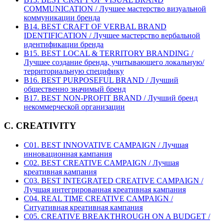
COMMUNICATION / Лучшее мастерство визуальной
коммуникации бренда
B14. BEST CRAFT OF VERBAL BRAND
IDENTIFICATION / Лучшее мастерство вербальной
идентификации бренда
B15. BEST LOCAL & TERRITORY BRANDING /
Лучшее создание бренда, учитывающего локальную/
территориальную специфику
B16. BEST PURPOSEFUL BRAND / Лучший
общественно значимый бренд
B17. BEST NON-PROFIT BRAND / Лучший бренд
некоммерческой организации
C. CREATIVITY
C01. BEST INNOVATIVE CAMPAIGN / Лучшая
инновационная кампания
C02. BEST CREATIVE CAMPAIGN / Лучшая
креативная кампания
C03. BEST INTEGRATED CREATIVE CAMPAIGN /
Лучшая интегрированная креативная кампания
C04. REAL TIME CREATIVE CAMPAIGN /
Ситуативная креативная кампания
C05. CREATIVE BREAKTHROUGH ON A BUDGET /