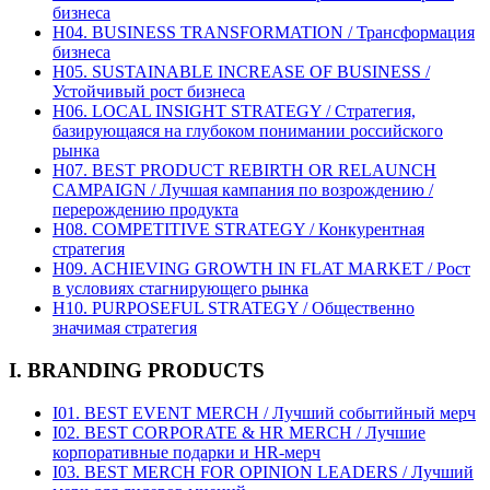
бизнеса
H04. BUSINESS TRANSFORMATION / Трансформация
бизнеса
H05. SUSTAINABLE INCREASE OF BUSINESS /
Устойчивый рост бизнеса
H06. LOCAL INSIGHT STRATEGY / Стратегия,
базирующаяся на глубоком понимании российского
рынка
H07. BEST PRODUCT REBIRTH OR RELAUNCH
CAMPAIGN / Лучшая кампания по возрождению /
перерождению продукта
H08. COMPETITIVE STRATEGY / Конкурентная
стратегия
H09. ACHIEVING GROWTH IN FLAT MARKET / Рост
в условиях стагнирующего рынка
H10. PURPOSEFUL STRATEGY / Общественно
значимая стратегия
I. BRANDING PRODUCTS
I01. BEST EVENT MERCH / Лучший событийный мерч
I02. BEST CORPORATE & HR MERCH / Лучшие
корпоративные подарки и HR-мерч
I03. BEST MERCH FOR OPINION LEADERS / Лучший