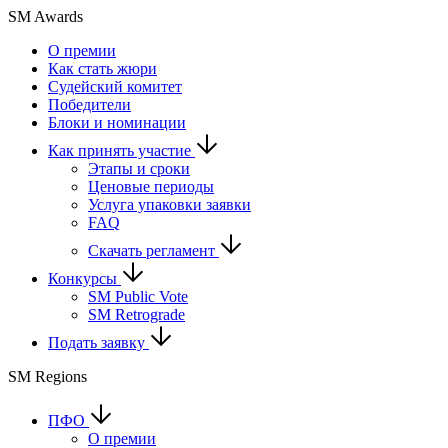
SM Awards
О премии
Как стать жюри
Судейский комитет
Победители
Блоки и номинации
Как принять участие
Этапы и сроки
Ценовые периоды
Услуга упаковки заявки
FAQ
Скачать регламент
Конкурсы
SM Public Vote
SM Retrograde
Подать заявку
SM Regions
ПФО
О премии