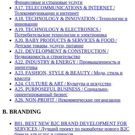
Финансовые и страховые услуги
A17. TELECOMMUNICATIONS & INTERNET /
Телекоммуникации и интернет
A18. TECHNOLOGY & INNOVATION / Технологии и
инновации
A19. TECHNOLOGY & ELECTRONICS /
Потребительские технологии и электроника
A20. BABY PRODUCTS & SERVICES & FOOD /
Детские товары, услуги, питание
A21. DEVELOPMENT & CONSTRUCTION /
Недвижимость и строительство
A22. INDUSTRY & ENERGY / Промышленность и
энергетика
A23. FASHION, STYLE & BEAUTY / Мода, стиль и
красота
A24. CULTURE & ART / Культура и искусство
A25. PURPOSEFUL BUSINESS / Социально-
ориентированный бизнес
A26. NON-PROFIT / Некоммерческие организации
B. BRANDING
B01. BEST NEW B2C BRAND DEVELOPMENT FOR
SERVICES / Лучший проект по разработке нового B2C
бренда для услуг и сервисов