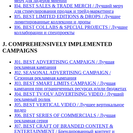
мерч для лидеров мнений
I04. BEST SALES & TRADE MERCH / Лучший мерч
для стимулирования продаж и трейд-маркетинга
I05. BEST LIMITED EDITIONS & DROPS / Лучшие
лимитированные коллекции и дропы
I06. BEST COLLABS & SPECIAL PROJECTS / Лучшие
коллаборации и спецпроекты
J. COMPREHENSIVELY IMPLEMENTED
CAMPAIGNS
J01. BEST ADVERTISING CAMPAIGN / Лучшая
рекламная кампания
J02. SEASONAL ADVERTISING CAMPAIGN /
Сезонная рекламная кампания
J03. BEST SMART LIMITS CAMPAIGN / Лучшая
кампания при ограниченных ресурсах и/или бюджетах
J04. BEST TV/OLV ADVERTISING VIDEO / Лучший
рекламный ролик
J05. BEST VERTICAL VIDEO / Лучшее вертикальное
видео
J06. BEST SERIES OF COMMERCIALS / Лучшая
рекламная серия
J07. BEST CRAFT OF BRANDED CONTENT &
ENTERTAINMENT / Брендированный контент и