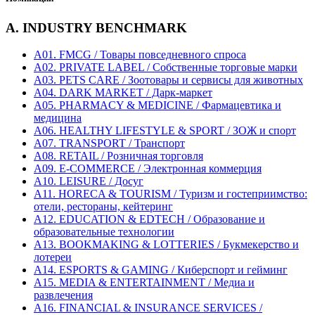
A. INDUSTRY BENCHMARK
A01. FMCG / Товары повседневного спроса
A02. PRIVATE LABEL / Собственные торговые марки
A03. PETS CARE / Зоотовары и сервисы для животных
A04. DARK MARKET / Дарк-маркет
A05. PHARMACY & MEDICINE / Фармацевтика и
медицина
A06. HEALTHY LIFESTYLE & SPORT / ЗОЖ и спорт
A07. TRANSPORT / Транспорт
A08. RETAIL / Розничная торговля
A09. E-COMMERCE / Электронная коммерция
A10. LEISURE / Досуг
A11. HORECA & TOURISM / Туризм и гостеприимство:
отели, рестораны, кейтеринг
A12. EDUCATION & EDTECH / Образование и
образовательные технологии
A13. BOOKMAKING & LOTTERIES / Букмекерство и
лотереи
A14. ESPORTS & GAMING / Киберспорт и гейминг
A15. MEDIA & ENTERTAINMENT / Медиа и
развлечения
A16. FINANCIAL & INSURANCE SERVICES /