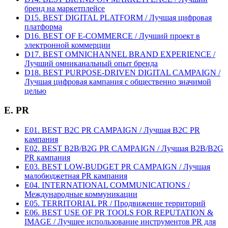
бренд на маркетплейсе
D15. BEST DIGITAL PLATFORM / Лучшая цифровая
платформа
D16. BEST OF E-COMMERCE / Лучший проект в
электронной коммерции
D17. BEST OMNICHANNEL BRAND EXPERIENCE /
Лучший омниканальный опыт бренда
D18. BEST PURPOSE-DRIVEN DIGITAL CAMPAIGN /
Лучшая цифровая кампания с общественно значимой
целью
E. PR
E01. BEST B2C PR CAMPAIGN / Лучшая B2C PR
кампания
E02. BEST B2B/B2G PR CAMPAIGN / Лучшая B2B/B2G
PR кампания
E03. BEST LOW-BUDGET PR CAMPAIGN / Лучшая
малобюджетная PR кампания
E04. INTERNATIONAL COMMUNICATIONS /
Международные коммуникации
E05. TERRITORIAL PR / Продвижение территорий
E06. BEST USE OF PR TOOLS FOR REPUTATION &
IMAGE / Лучшее использование инструментов PR для