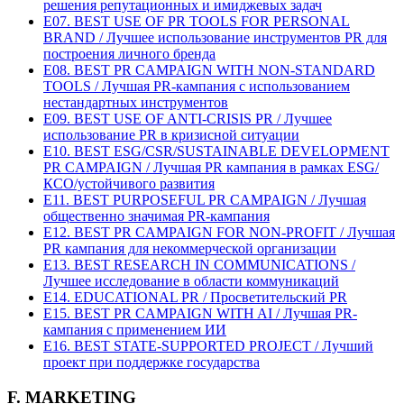
решения репутационных и имиджевых задач
E07. BEST USE OF PR TOOLS FOR PERSONAL
BRAND / Лучшее использование инструментов PR для
построения личного бренда
E08. BEST PR CAMPAIGN WITH NON-STANDARD
TOOLS / Лучшая PR-кампания с использованием
нестандартных инструментов
E09. BEST USE OF ANTI-CRISIS PR / Лучшее
использование PR в кризисной ситуации
E10. BEST ESG/CSR/SUSTAINABLE DEVELOPMENT
PR CAMPAIGN / Лучшая PR кампания в рамках ESG/
КСО/устойчивого развития
E11. BEST PURPOSEFUL PR CAMPAIGN / Лучшая
общественно значимая PR-кампания
E12. BEST PR CAMPAIGN FOR NON-PROFIT / Лучшая
PR кампания для некоммерческой организации
E13. BEST RESEARCH IN COMMUNICATIONS /
Лучшее исследование в области коммуникаций
E14. EDUCATIONAL PR / Просветительский PR
E15. BEST PR CAMPAIGN WITH AI / Лучшая PR-
кампания с применением ИИ
E16. BEST STATE-SUPPORTED PROJECT / Лучший
проект при поддержке государства
F. MARKETING