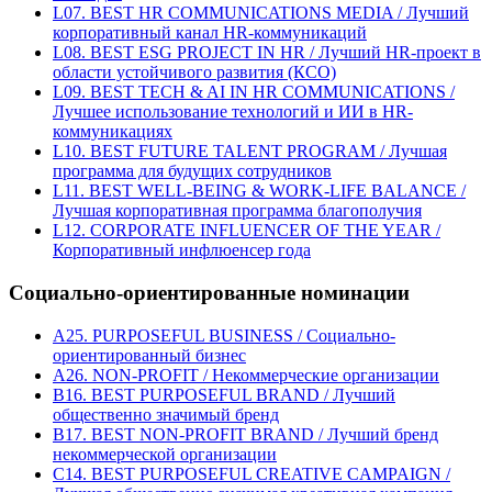
L07. BEST HR COMMUNICATIONS MEDIA / Лучший
корпоративный канал HR-коммуникаций
L08. BEST ESG PROJECT IN HR / Лучший HR-проект в
области устойчивого развития (КСО)
L09. BEST TECH & AI IN HR COMMUNICATIONS /
Лучшее использование технологий и ИИ в HR-
коммуникациях
L10. BEST FUTURE TALENT PROGRAM / Лучшая
программа для будущих сотрудников
L11. BEST WELL-BEING & WORK-LIFE BALANCE /
Лучшая корпоративная программа благополучия
L12. CORPORATE INFLUENCER OF THE YEAR /
Корпоративный инфлюенсер года
Социально-ориентированные номинации
A25. PURPOSEFUL BUSINESS / Социально-
ориентированный бизнес
A26. NON-PROFIT / Некоммерческие организации
B16. BEST PURPOSEFUL BRAND / Лучший
общественно значимый бренд
B17. BEST NON-PROFIT BRAND / Лучший бренд
некоммерческой организации
C14. BEST PURPOSEFUL CREATIVE CAMPAIGN /