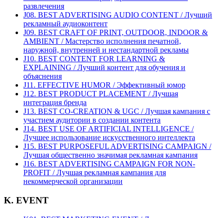
развлечения
J08. BEST ADVERTISING AUDIO CONTENT / Лучший
рекламный аудиоконтент
J09. BEST CRAFT OF PRINT, OUTDOOR, INDOOR &
AMBIENT / Мастерство исполнения печатной,
наружной, внутренней и нестандартной рекламы
J10. BEST CONTENT FOR LEARNING &
EXPLAINING / Лучший контент для обучения и
объяснения
J11. EFFECTIVE HUMOR / Эффективный юмор
J12. BEST PRODUCT PLACEMENT / Лучшая
интеграция бренда
J13. BEST CO-CREATION & UGC / Лучшая кампания с
участием аудитории в создании контента
J14. BEST USE OF ARTIFICIAL INTELLIGENCE /
Лучшее использование искусственного интеллекта
J15. BEST PURPOSEFUL ADVERTISING CAMPAIGN /
Лучшая общественно значимая рекламная кампания
J16. BEST ADVERTISING CAMPAIGN FOR NON-
PROFIT / Лучшая рекламная кампания для
некоммерческой организации
K. EVENT