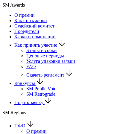
SM Awards
О премии
Как стать жюри
Судейский комитет
Победители
Блоки и номинации
Как принять участие
Этапы и сроки
Ценовые периоды
Услуга упаковки заявки
FAQ
Скачать регламент
Конкурсы
SM Public Vote
SM Retrograde
Подать заявку
SM Regions
ПФО
О премии