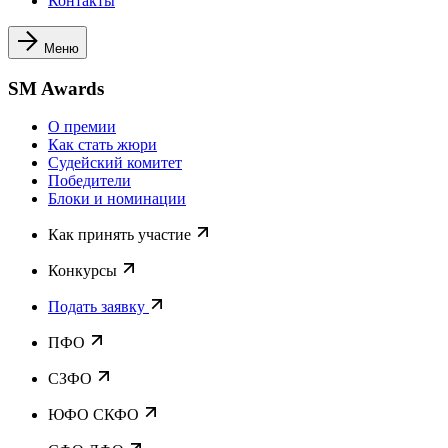
Контакты
Меню
SM Awards
О премии
Как стать жюри
Судейский комитет
Победители
Блоки и номинации
Как принять участие
Конкурсы
Подать заявку
ПФО
СЗФО
ЮФО СКФО