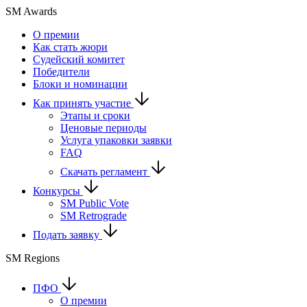
SM Awards
О премии
Как стать жюри
Судейский комитет
Победители
Блоки и номинации
Как принять участие
Этапы и сроки
Ценовые периоды
Услуга упаковки заявки
FAQ
Скачать регламент
Конкурсы
SM Public Vote
SM Retrograde
Подать заявку
SM Regions
ПФО
О премии