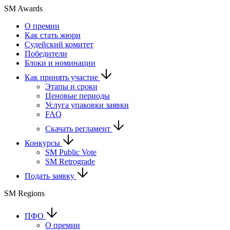
SM Awards
О премии
Как стать жюри
Судейский комитет
Победители
Блоки и номинации
Как принять участие
Этапы и сроки
Ценовые периоды
Услуга упаковки заявки
FAQ
Скачать регламент
Конкурсы
SM Public Vote
SM Retrograde
Подать заявку
SM Regions
ПФО
О премии