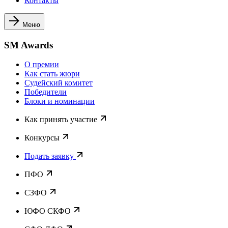
Контакты
Меню
SM Awards
О премии
Как стать жюри
Судейский комитет
Победители
Блоки и номинации
Как принять участие
Конкурсы
Подать заявку
ПФО
СЗФО
ЮФО СКФО