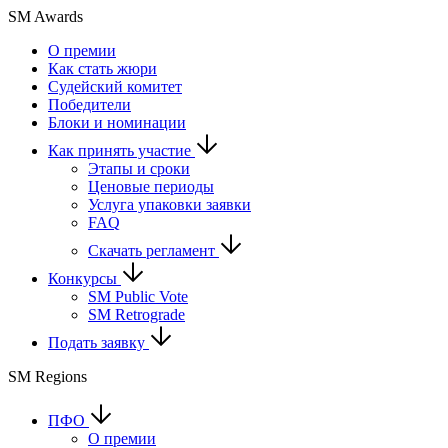
SM Awards
О премии
Как стать жюри
Судейский комитет
Победители
Блоки и номинации
Как принять участие
Этапы и сроки
Ценовые периоды
Услуга упаковки заявки
FAQ
Скачать регламент
Конкурсы
SM Public Vote
SM Retrograde
Подать заявку
SM Regions
ПФО
О премии