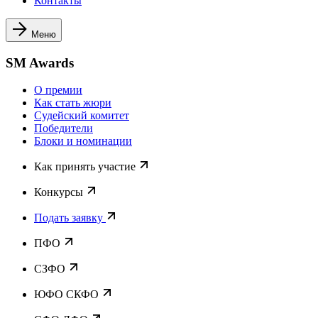
Контакты
Меню
SM Awards
О премии
Как стать жюри
Судейский комитет
Победители
Блоки и номинации
Как принять участие
Конкурсы
Подать заявку
ПФО
СЗФО
ЮФО СКФО