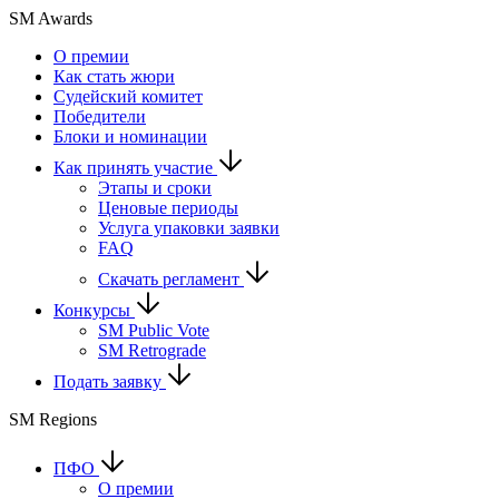
SM Awards
О премии
Как стать жюри
Судейский комитет
Победители
Блоки и номинации
Как принять участие
Этапы и сроки
Ценовые периоды
Услуга упаковки заявки
FAQ
Скачать регламент
Конкурсы
SM Public Vote
SM Retrograde
Подать заявку
SM Regions
ПФО
О премии