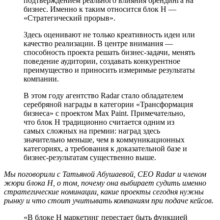
подтверждением реального влияния брендинга на
бизнес. Именно к таким относится блок H —
«Стратегический прорыв».
Здесь оценивают не только креативность идеи или
качество реализации. В центре внимания —
способность проекта решать бизнес-задачи, менять
поведение аудитории, создавать конкурентное
преимущество и приносить измеримые результаты
компании.
В этом году агентство Radar стало обладателем
серебряной награды в категории «Трансформация
бизнеса» с проектом Max Paint. Примечательно,
что блок H традиционно считается одним из
самых сложных на премии: наград здесь
значительно меньше, чем в коммуникационных
категориях, а требования к доказательной базе и
бизнес-результатам существенно выше.
Мы поговорили с Татьяной Абушаевой, CEO Radar и членом
жюри блока H, о том, почему она выбирает судить именно
стратегические номинации, какие проекты сегодня нужны
рынку и что стоит учитывать компаниям при подаче кейсов.
«В блоке H маркетинг перестает быть функцией