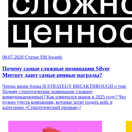
08.07.2026
Статьи
SM Awards
Почему самые сложные номинации Silver
Mercury дают самые ценные награды?
Члены жюри блока H.STRATEGY BREAKTHROUGH о том:
Почему стратегические номинации сложнее
коммуникационных? Как изменился рынок в 2025 году? Что
нужно учесть компаниям, которые хотят подать кейс в
категорию «Стратегический прорыв»?