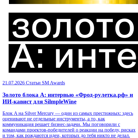
21.07.2026
Статьи
SM Awards
Золото блока A: интервью «Фрод-рулетка.рф» и
ИИ-кавист для SilmpleWine
Блок A на Silver Mercury — один из самых престижных: здесь
оценивают не отдельные инструменты, а то, как
коммуникация решает бизнес-задачи. Мы поговорили с
командами проектов-победителей о реакции на победу, рисках
и том, как рождаются идеи, которых до тебя никто не делал.