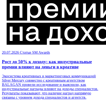
20.07.2026
Статьи
SM Awards
Рост до 50% к доходу: как индустриальные
премии влияют на деньги в креативе
Экосистема креативных и маркетинговых коммуникаций
Silver Mercury совместно с креативным агентством
BALAGAN провели исследование и выяснили, как
индустриальные награды влияют на доходы специалистов.
Результаты показывают, что наличие наград напрямую
связаны с уровнем дохода специалистов и агентств.