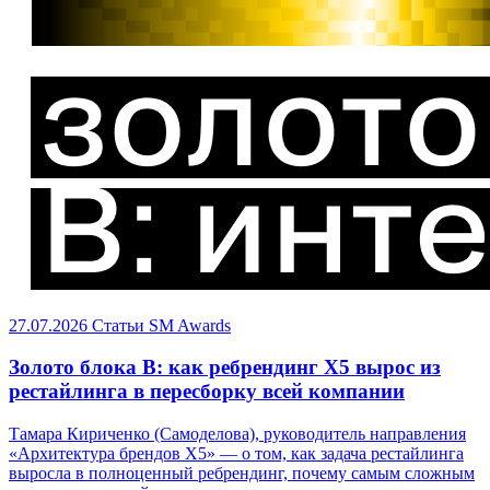
27.07.2026
Статьи
SM Awards
Золото блока B: как ребрендинг X5 вырос из
рестайлинга в пересборку всей компании
Тамара Кириченко (Самоделова), руководитель направления
«Архитектура брендов X5» — о том, как задача рестайлинга
выросла в полноценный ребрендинг, почему самым сложным