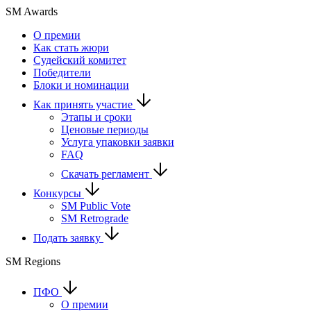
SM Awards
О премии
Как стать жюри
Судейский комитет
Победители
Блоки и номинации
Как принять участие
Этапы и сроки
Ценовые периоды
Услуга упаковки заявки
FAQ
Скачать регламент
Конкурсы
SM Public Vote
SM Retrograde
Подать заявку
SM Regions
ПФО
О премии