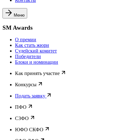
Контакты
Меню
SM Awards
О премии
Как стать жюри
Судейский комитет
Победители
Блоки и номинации
Как принять участие
Конкурсы
Подать заявку
ПФО
СЗФО
ЮФО СКФО