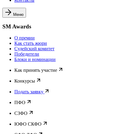
Контакты
Меню
SM Awards
О премии
Как стать жюри
Судейский комитет
Победители
Блоки и номинации
Как принять участие
Конкурсы
Подать заявку
ПФО
СЗФО
ЮФО СКФО