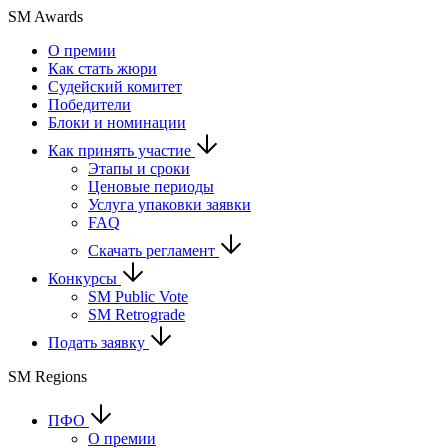
SM Awards
О премии
Как стать жюри
Судейский комитет
Победители
Блоки и номинации
Как принять участие
Этапы и сроки
Ценовые периоды
Услуга упаковки заявки
FAQ
Скачать регламент
Конкурсы
SM Public Vote
SM Retrograde
Подать заявку
SM Regions
ПФО
О премии