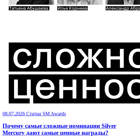
08.07.2026
Статьи
SM Awards
Почему самые сложные номинации Silver
Mercury дают самые ценные награды?