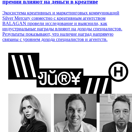
премии влияют на деньги в креативе
Экосистема креативных и маркетинговых коммуникаций
Silver Mercury совместно с креативным агентством
BALAGAN провели исследование и выяснили, как
индустриальные награды влияют на доходы специалистов.
Результаты показывают, что наличие наград напрямую
связаны с уровнем дохода специалистов и агентств.