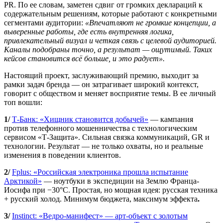
PR. По ее словам, заметен сдвиг от громких деклараций к
содержательным решениям, которые работают с конкретными
сегментами аудитории:
«Впечатляют не громкие концепции, а
выверенные работы, где есть внутренняя логика,
привлекательный визуал и четкая связь с целевой аудиторией.
Каналы подобраны точно, а результат — ощутимый. Таких
кейсов становится всё больше, и это радует».
Настоящий проект, заслуживающий премию, выходит за
рамки задач бренда — он затрагивает широкий контекст,
говорит с обществом и меняет восприятие темы. В ее личный
топ вошли:
1/
Т-Банк: «Хищник становится добычей»
— кампания
против телефонного мошенничества с технологическим
сервисом «Т-Защита». Сильная связка коммуникаций, GR и
технологии. Результат — не только охваты, но и реальные
изменения в поведении клиентов.
2/
Fplus: «Российская электроника прошла испытание
Арктикой»
— ноутбуки в экспедиции на Землю Франца-
Иосифа при −30°С. Простая, но мощная идея: русская техника
+ русский холод. Минимум бюджета, максимум эффекта
.
3/
Instinct: «Ведро-манифест» — арт-объект с золотым