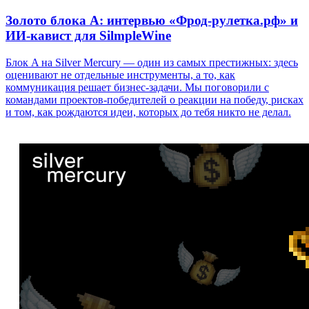
Золото блока A: интервью «Фрод-рулетка.рф» и
ИИ-кавист для SilmpleWine
Блок A на Silver Mercury — один из самых престижных: здесь
оценивают не отдельные инструменты, а то, как
коммуникация решает бизнес-задачи. Мы поговорили с
командами проектов-победителей о реакции на победу, рисках
и том, как рождаются идеи, которых до тебя никто не делал.