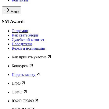
Контакты
Меню
SM Awards
О премии
Как стать жюри
Судейский комитет
Победители
Блоки и номинации
Как принять участие
Конкурсы
Подать заявку
ПФО
СЗФО
ЮФО СКФО