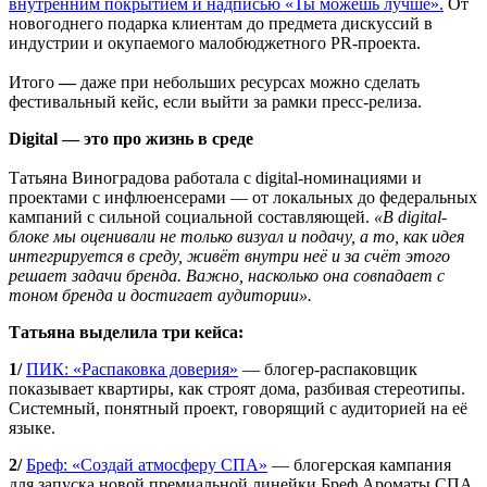
внутренним покрытием и надписью «Ты можешь лучше».
От
новогоднего подарка клиентам до предмета дискуссий в
индустрии и окупаемого малобюджетного PR-проекта.
Итого
—
даже при небольших ресурсах можно сделать
фестивальный кейс, если выйти за рамки пресс-релиза.
Digital — это про жизнь в среде
Татьяна Виноградова работала с digital-номинациями и
проектами с инфлюенсерами — от локальных до федеральных
кампаний с сильной социальной составляющей.
«В digital-
блоке мы оценивали не только визуал и подачу, а то, как идея
интегрируется в среду, живёт внутри неё и за счёт этого
решает задачи бренда. Важно, насколько она совпадает с
тоном бренда и достигает аудитории».
Татьяна выделила три кейса:
1/
ПИК: «Распаковка доверия»
— блогер-распаковщик
показывает квартиры, как строят дома, разбивая стереотипы.
Системный, понятный проект, говорящий с аудиторией на её
языке.
2/
Бреф: «Создай атмосферу СПА»
— блогерская кампания
для запуска новой премиальной линейки Бреф Ароматы СПА.