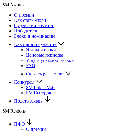
SM Awards
О премии
Как стать жюри
Судейский комитет
Победители
Блоки и номинации
Как принять участие
Этапы и сроки
Ценовые периоды
Услуга упаковки заявки
FAQ
Скачать регламент
Конкурсы
SM Public Vote
SM Retrograde
Подать заявку
SM Regions
ПФО
О премии