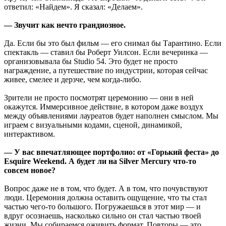
ответил: «Найдем». Я сказал: «Делаем».
— Звучит как нечто грандиозное.
Да. Если бы это был фильм — его снимал бы Тарантино. Если
спектакль — ставил бы Роберт Уилсон. Если вечеринка —
организовывала бы Studio 54. Это будет не просто
награждение, а путешествие по индустрии, которая сейчас
живее, смелее и дерзче, чем когда-либо.
Зрители не просто посмотрят церемонию — они в ней
окажутся. Иммерсивное действие, в котором даже воздух
между объявлениями лауреатов будет наполнен смыслом. Мы
играем с визуальными кодами, сценой, динамикой,
интерактивом.
— У вас впечатляющее портфолио: от «Горький феста» до
Esquire Weekend. А будет ли на Silver Mercury что-то
совсем новое?
Вопрос даже не в том, что будет. А в том, что почувствуют
люди. Церемония должна оставить ощущение, что ты стал
частью чего-то большого. Погружаешься в этот мир — и
вдруг осознаешь, насколько сильно он стал частью твоей
жизни. Мы собираемся оживить формат. Повторы — это