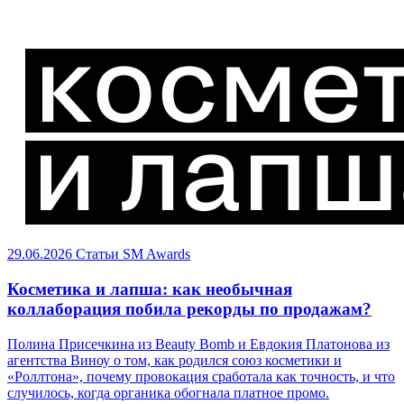
29.06.2026
Статьи
SM Awards
Косметика и лапша: как необычная
коллаборация побила рекорды по продажам?
Полина Присечкина из Beauty Bomb и Евдокия Платонова из
агентства Виноу о том, как родился союз косметики и
«Роллтона», почему провокация сработала как точность, и что
случилось, когда органика обогнала платное промо.