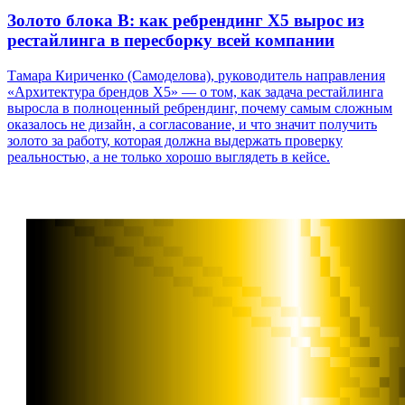
Золото блока B: как ребрендинг X5 вырос из
рестайлинга в пересборку всей компании
Тамара Кириченко (Самоделова), руководитель направления
«Архитектура брендов X5» — о том, как задача рестайлинга
выросла в полноценный ребрендинг, почему самым сложным
оказалось не дизайн, а согласование, и что значит получить
золото за работу, которая должна выдержать проверку
реальностью, а не только хорошо выглядеть в кейсе.