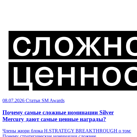
08.07.2026
Статьи
SM Awards
Почему самые сложные номинации Silver
Mercury дают самые ценные награды?
Члены жюри блока H.STRATEGY BREAKTHROUGH о том:
Почему стратегические номинации сложнее