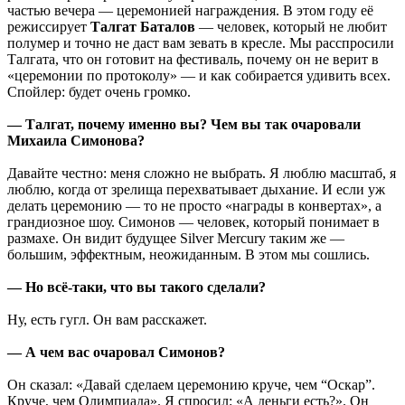
частью вечера — церемонией награждения. В этом году её
режиссирует
Талгат Баталов
— человек, который не любит
полумер и точно не даст вам зевать в кресле. Мы расспросили
Талгата, что он готовит на фестиваль, почему он не верит в
«церемонии по протоколу» — и как собирается удивить всех.
Спойлер: будет очень громко.
— Талгат, почему именно вы? Чем вы так очаровали
Михаила Симонова?
Давайте честно: меня сложно не выбрать. Я люблю масштаб, я
люблю, когда от зрелища перехватывает дыхание. И если уж
делать церемонию — то не просто «награды в конвертах», а
грандиозное шоу. Симонов — человек, который понимает в
размахе. Он видит будущее Silver Mercury таким же —
большим, эффектным, неожиданным. В этом мы сошлись.
— Но всё-таки, что вы такого сделали?
Ну, есть гугл. Он вам расскажет.
— А чем вас очаровал Симонов?
Он сказал: «Давай сделаем церемонию круче, чем “Оскар”.
Круче, чем Олимпиада». Я спросил: «А деньги есть?». Он