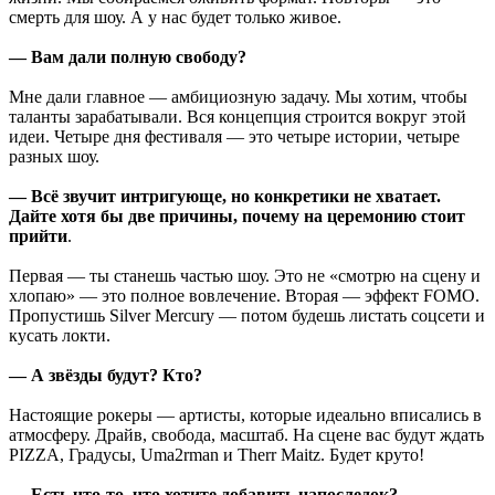
смерть для шоу. А у нас будет только живое.
— Вам дали полную свободу?
Мне дали главное — амбициозную задачу. Мы хотим, чтобы
таланты зарабатывали. Вся концепция строится вокруг этой
идеи. Четыре дня фестиваля — это четыре истории, четыре
разных шоу.
— Всё звучит интригующе, но конкретики не хватает.
Дайте хотя бы две причины, почему на церемонию стоит
прийти
.
Первая — ты станешь частью шоу. Это не «смотрю на сцену и
хлопаю» — это полное вовлечение. Вторая — эффект FOMO.
Пропустишь Silver Mercury — потом будешь листать соцсети и
кусать локти.
— А звёзды будут? Кто?
Настоящие рокеры — артисты, которые идеально вписались в
атмосферу. Драйв, свобода, масштаб. На сцене вас будут ждать
PIZZA, Градусы, Uma2rman и Therr Maitz. Будет круто!
— Есть что-то, что хотите добавить напоследок?