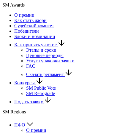
SM Awards
О премии
Как стать жюри
Судейский комитет
Победители
Блоки и номинации
Как принять участие
Этапы и сроки
Ценовые периоды
Услуга упаковки заявки
FAQ
Скачать регламент
Конкурсы
SM Public Vote
SM Retrograde
Подать заявку
SM Regions
ПФО
О премии