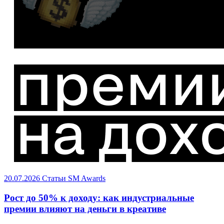
20.07.2026
Статьи
SM Awards
Рост до 50% к доходу: как индустриальные
премии влияют на деньги в креативе