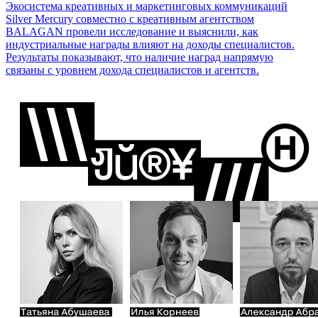
Экосистема креативных и маркетинговых коммуникаций
Silver Mercury совместно с креативным агентством
BALAGAN провели исследование и выяснили, как
индустриальные награды влияют на доходы специалистов.
Результаты показывают, что наличие наград напрямую
связаны с уровнем дохода специалистов и агентств.