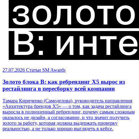
27.07.2026
Статьи
SM Awards
Золото блока B: как ребрендинг X5 вырос из
рестайлинга в пересборку всей компании
Тамара Кириченко (Самоделова), руководитель направления
«Архитектура брендов X5» — о том, как задача рестайлинга
выросла в полноценный ребрендинг, почему самым сложным
оказалось не дизайн, а согласование, и что значит получить
золото за работу, которая должна выдержать проверку
реальностью, а не только хорошо выглядеть в кейсе.