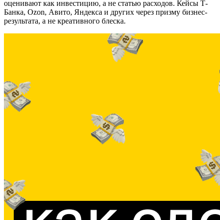
оценивают как инвестицию, а не статью расходов. Кейсы Т-
Банка, Ozon, Авито, Яндекса и других через призму бизнес-
результата, а не креативного блеска.