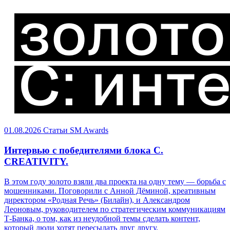
01.08.2026
Статьи
SM Awards
Интервью с победителями блока C.
CREATIVITY.
В этом году золото взяли два проекта на одну тему — борьба с
мошенниками. Поговорили с Анной Дёминой, креативным
директором «Родная Речь» (Билайн), и Александром
Леоновым, руководителем по стратегическим коммуникациям
Т-Банка, о том, как из неудобной темы сделать контент,
который люди хотят пересылать друг другу.