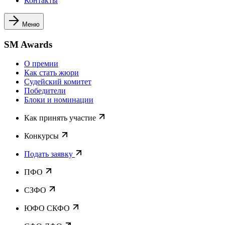
Контакты
Меню
SM Awards
О премии
Как стать жюри
Судейский комитет
Победители
Блоки и номинации
Как принять участие
Конкурсы
Подать заявку
ПФО
СЗФО
ЮФО СКФО