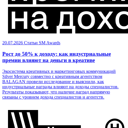
20.07.2026
Статьи
SM Awards
Рост до 50% к доходу: как индустриальные
премии влияют на деньги в креативе
Экосистема креативных и маркетинговых коммуникаций
Silver Mercury совместно с креативным агентством
BALAGAN провели исследование и выяснили, как
индустриальные награды влияют на доходы специалистов.
Результаты показывают, что наличие наград напрямую
связаны с уровнем дохода специалистов и агентств.