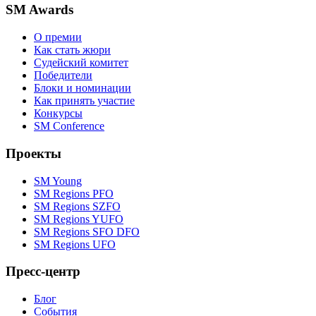
SM Awards
О премии
Как стать жюри
Судейский комитет
Победители
Блоки и номинации
Как принять участие
Конкурсы
SM Conference
Проекты
SM Young
SM Regions PFO
SM Regions SZFO
SM Regions YUFO
SM Regions SFO DFO
SM Regions UFO
Пресс-центр
Блог
События