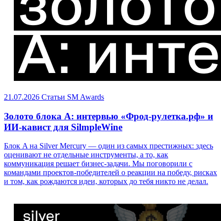
21.07.2026
Статьи
SM Awards
Золото блока A: интервью «Фрод-рулетка.рф» и
ИИ-кавист для SilmpleWine
Блок A на Silver Mercury — один из самых престижных: здесь
оценивают не отдельные инструменты, а то, как
коммуникация решает бизнес-задачи. Мы поговорили с
командами проектов-победителей о реакции на победу, рисках
и том, как рождаются идеи, которых до тебя никто не делал.