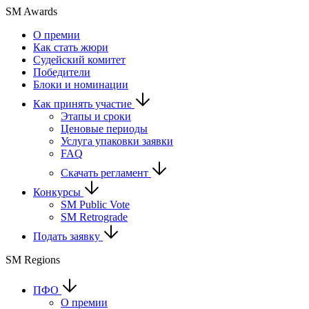
SM Awards
О премии
Как стать жюри
Судейский комитет
Победители
Блоки и номинации
Как принять участие
Этапы и сроки
Ценовые периоды
Услуга упаковки заявки
FAQ
Скачать регламент
Конкурсы
SM Public Vote
SM Retrograde
Подать заявку
SM Regions
ПФО
О премии