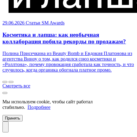
29.06.2026
Статьи
SM Awards
Косметика и лапша: как необычная
коллаборация побила рекорды по продажам?
Полина Присечкина из Beauty Bomb и Евдокия Платонова из
агентства Виноу о том, как родился союз косметики и
«Роллтона», почему провокация сработала как точность, и что
случилось, когда органика обогнала платное промо.
Смотреть все
Мы используем cookie, чтобы сайт работал
стабильно.
Подробнее
Принять