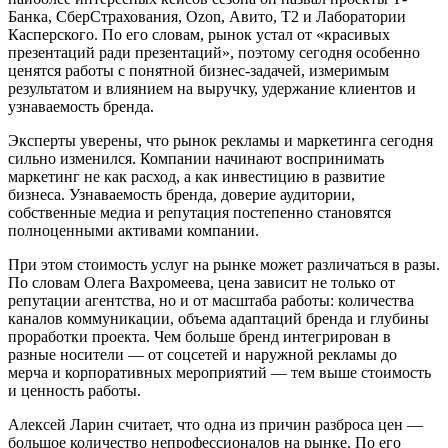
Банка, СберСтрахования, Ozon, Авито, T2 и Лаборатории
Касперского. По его словам, рынок устал от «красивых
презентаций ради презентаций», поэтому сегодня особенно
ценятся работы с понятной бизнес-задачей, измеримым
результатом и влиянием на выручку, удержание клиентов и
узнаваемость бренда.
Эксперты уверены, что рынок рекламы и маркетинга сегодня
сильно изменился. Компании начинают воспринимать
маркетинг не как расход, а как инвестицию в развитие
бизнеса. Узнаваемость бренда, доверие аудитории,
собственные медиа и репутация постепенно становятся
полноценными активами компании.
При этом стоимость услуг на рынке может различаться в разы.
По словам Олега Вахромеева, цена зависит не только от
репутации агентства, но и от масштаба работы: количества
каналов коммуникации, объема адаптаций бренда и глубины
проработки проекта. Чем больше бренд интегрирован в
разные носители — от соцсетей и наружной рекламы до
мерча и корпоративных мероприятий — тем выше стоимость
и ценность работы.
Алексей Ларин считает, что одна из причин разброса цен —
большое количество непрофессионалов на рынке. По его