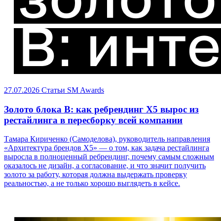
27.07.2026
Статьи
SM Awards
Золото блока B: как ребрендинг X5 вырос из
рестайлинга в пересборку всей компании
Тамара Кириченко (Самоделова), руководитель направления
«Архитектура брендов X5» — о том, как задача рестайлинга
выросла в полноценный ребрендинг, почему самым сложным
оказалось не дизайн, а согласование, и что значит получить
золото за работу, которая должна выдержать проверку
реальностью, а не только хорошо выглядеть в кейсе.