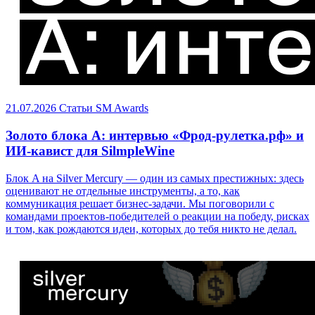
21.07.2026
Статьи
SM Awards
Золото блока A: интервью «Фрод-рулетка.рф» и
ИИ-кавист для SilmpleWine
Блок A на Silver Mercury — один из самых престижных: здесь
оценивают не отдельные инструменты, а то, как
коммуникация решает бизнес-задачи. Мы поговорили с
командами проектов-победителей о реакции на победу, рисках
и том, как рождаются идеи, которых до тебя никто не делал.