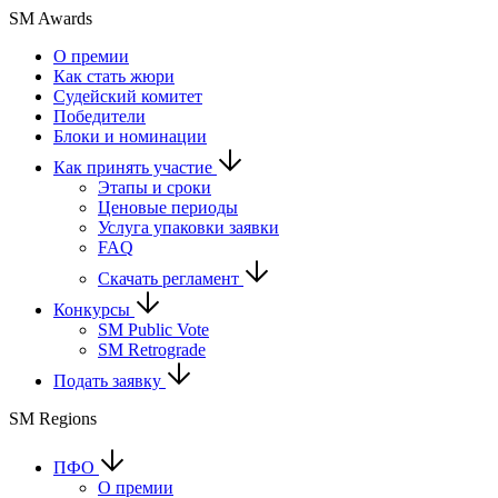
SM Awards
О премии
Как стать жюри
Судейский комитет
Победители
Блоки и номинации
Как принять участие
Этапы и сроки
Ценовые периоды
Услуга упаковки заявки
FAQ
Скачать регламент
Конкурсы
SM Public Vote
SM Retrograde
Подать заявку
SM Regions
ПФО
О премии