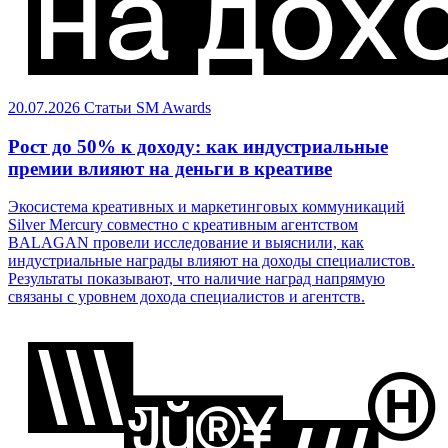
20.07.2026
Статьи
SM Awards
Рост до 50% к доходу: как индустриальные
премии влияют на деньги в креативе
Экосистема креативных и маркетинговых коммуникаций
Silver Mercury совместно с креативным агентством
BALAGAN провели исследование и выяснили, как
индустриальные награды влияют на доходы специалистов.
Результаты показывают, что наличие наград напрямую
связаны с уровнем дохода специалистов и агентств.