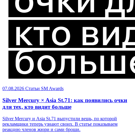
07.08.2026
Статьи
SM Awards
Silver Mercury × Asia St.71: как появились очки
для тех, кто видит больше
Silver Mercury и Asia St.71 выпустили вещь, по которой
рекламщики теперь узнают своих. В статье показываем
реакцию членов жюри и сами броши.