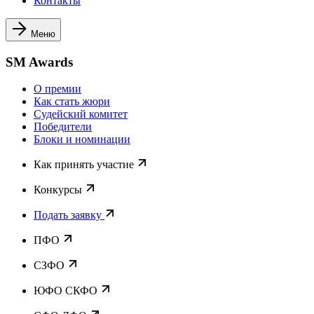
Контакты
Меню
SM Awards
О премии
Как стать жюри
Судейский комитет
Победители
Блоки и номинации
Как принять участие
Конкурсы
Подать заявку
ПФО
СЗФО
ЮФО СКФО