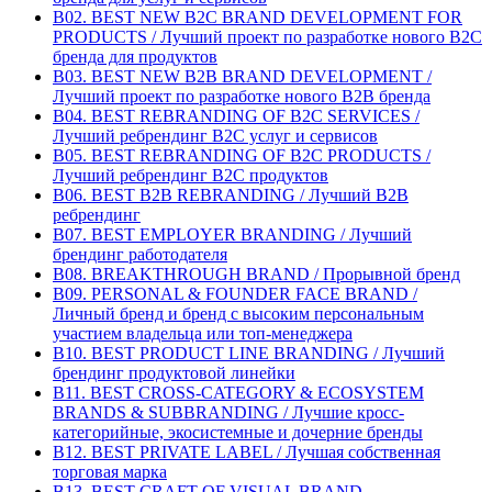
B02. BEST NEW B2C BRAND DEVELOPMENT FOR
PRODUCTS / Лучший проект по разработке нового B2C
бренда для продуктов
B03. BEST NEW B2B BRAND DEVELOPMENT /
Лучший проект по разработке нового B2B бренда
B04. BEST REBRANDING OF B2C SERVICES /
Лучший ребрендинг B2С услуг и сервисов
B05. BEST REBRANDING OF B2C PRODUCTS /
Лучший ребрендинг B2С продуктов
B06. BEST B2B REBRANDING / Лучший B2B
ребрендинг
B07. BEST EMPLOYER BRANDING / Лучший
брендинг работодателя
B08. BREAKTHROUGH BRAND / Прорывной бренд
B09. PERSONAL & FOUNDER FACE BRAND /
Личный бренд и бренд с высоким персональным
участием владельца или топ-менеджера
B10. BEST PRODUCT LINE BRANDING / Лучший
брендинг продуктовой линейки
B11. BEST CROSS-CATEGORY & ECOSYSTEM
BRANDS & SUBBRANDING / Лучшие кросс-
категорийные, экосистемные и дочерние бренды
B12. BEST PRIVATE LABEL / Лучшая собственная
торговая марка
B13. BEST CRAFT OF VISUAL BRAND