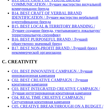
COMMUNICATION / Лучшее мастерство визуальной
коммуникации бренда
B14. BEST CRAFT OF VERBAL BRAND
IDENTIFICATION / Лучшее мастерство вербальной
идентификации бренда
B15. BEST LOCAL & TERRITORY BRANDING /
Лучшее создание бренда, учитывающего локальную/
территориальную специфику
B16. BEST PURPOSEFUL BRAND / Лучший
общественно значимый бренд
B17. BEST NON-PROFIT BRAND / Лучший бренд
некоммерческой организации
C. CREATIVITY
C01. BEST INNOVATIVE CAMPAIGN / Лучшая
инновационная кампания
C02. BEST CREATIVE CAMPAIGN / Лучшая
креативная кампания
C03. BEST INTEGRATED CREATIVE CAMPAIGN /
Лучшая интегрированная креативная кампания
C04. REAL TIME CREATIVE CAMPAIGN /
Ситуативная креативная кампания
C05. CREATIVE BREAKTHROUGH ON A BUDGET /