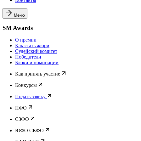
Контакты
Меню
SM Awards
О премии
Как стать жюри
Судейский комитет
Победители
Блоки и номинации
Как принять участие
Конкурсы
Подать заявку
ПФО
СЗФО
ЮФО СКФО