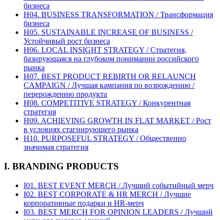
бизнеса
H04. BUSINESS TRANSFORMATION / Трансформация
бизнеса
H05. SUSTAINABLE INCREASE OF BUSINESS /
Устойчивый рост бизнеса
H06. LOCAL INSIGHT STRATEGY / Стратегия,
базирующаяся на глубоком понимании российского
рынка
H07. BEST PRODUCT REBIRTH OR RELAUNCH
CAMPAIGN / Лучшая кампания по возрождению /
перерождению продукта
H08. COMPETITIVE STRATEGY / Конкурентная
стратегия
H09. ACHIEVING GROWTH IN FLAT MARKET / Рост
в условиях стагнирующего рынка
H10. PURPOSEFUL STRATEGY / Общественно
значимая стратегия
I. BRANDING PRODUCTS
I01. BEST EVENT MERCH / Лучший событийный мерч
I02. BEST CORPORATE & HR MERCH / Лучшие
корпоративные подарки и HR-мерч
I03. BEST MERCH FOR OPINION LEADERS / Лучший