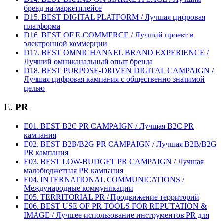
бренд на маркетплейсе
D15. BEST DIGITAL PLATFORM / Лучшая цифровая
платформа
D16. BEST OF E-COMMERCE / Лучший проект в
электронной коммерции
D17. BEST OMNICHANNEL BRAND EXPERIENCE /
Лучший омниканальный опыт бренда
D18. BEST PURPOSE-DRIVEN DIGITAL CAMPAIGN /
Лучшая цифровая кампания с общественно значимой
целью
E. PR
E01. BEST B2C PR CAMPAIGN / Лучшая B2C PR
кампания
E02. BEST B2B/B2G PR CAMPAIGN / Лучшая B2B/B2G
PR кампания
E03. BEST LOW-BUDGET PR CAMPAIGN / Лучшая
малобюджетная PR кампания
E04. INTERNATIONAL COMMUNICATIONS /
Международные коммуникации
E05. TERRITORIAL PR / Продвижение территорий
E06. BEST USE OF PR TOOLS FOR REPUTATION &
IMAGE / Лучшее использование инструментов PR для