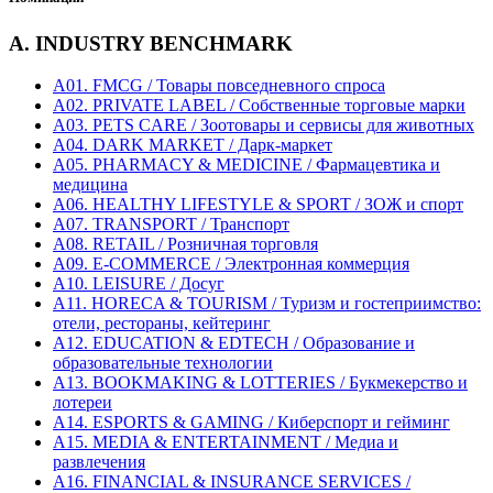
A. INDUSTRY BENCHMARK
A01. FMCG / Товары повседневного спроса
A02. PRIVATE LABEL / Собственные торговые марки
A03. PETS CARE / Зоотовары и сервисы для животных
A04. DARK MARKET / Дарк-маркет
A05. PHARMACY & MEDICINE / Фармацевтика и
медицина
A06. HEALTHY LIFESTYLE & SPORT / ЗОЖ и спорт
A07. TRANSPORT / Транспорт
A08. RETAIL / Розничная торговля
A09. E-COMMERCE / Электронная коммерция
A10. LEISURE / Досуг
A11. HORECA & TOURISM / Туризм и гостеприимство:
отели, рестораны, кейтеринг
A12. EDUCATION & EDTECH / Образование и
образовательные технологии
A13. BOOKMAKING & LOTTERIES / Букмекерство и
лотереи
A14. ESPORTS & GAMING / Киберспорт и гейминг
A15. MEDIA & ENTERTAINMENT / Медиа и
развлечения
A16. FINANCIAL & INSURANCE SERVICES /