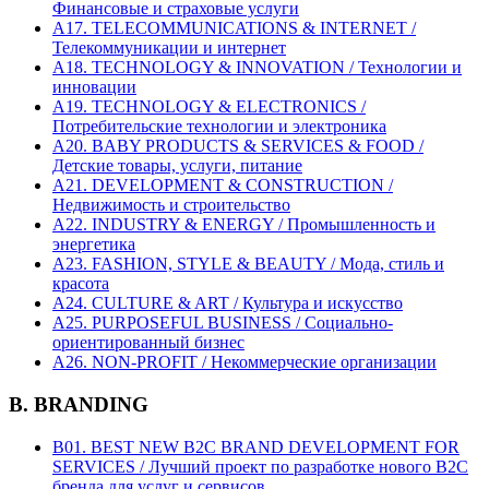
Финансовые и страховые услуги
A17. TELECOMMUNICATIONS & INTERNET /
Телекоммуникации и интернет
A18. TECHNOLOGY & INNOVATION / Технологии и
инновации
A19. TECHNOLOGY & ELECTRONICS /
Потребительские технологии и электроника
A20. BABY PRODUCTS & SERVICES & FOOD /
Детские товары, услуги, питание
A21. DEVELOPMENT & CONSTRUCTION /
Недвижимость и строительство
A22. INDUSTRY & ENERGY / Промышленность и
энергетика
A23. FASHION, STYLE & BEAUTY / Мода, стиль и
красота
A24. CULTURE & ART / Культура и искусство
A25. PURPOSEFUL BUSINESS / Социально-
ориентированный бизнес
A26. NON-PROFIT / Некоммерческие организации
B. BRANDING
B01. BEST NEW B2C BRAND DEVELOPMENT FOR
SERVICES / Лучший проект по разработке нового B2C
бренда для услуг и сервисов