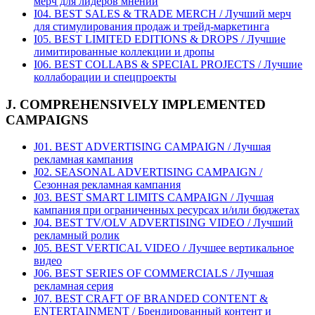
мерч для лидеров мнений
I04. BEST SALES & TRADE MERCH / Лучший мерч
для стимулирования продаж и трейд-маркетинга
I05. BEST LIMITED EDITIONS & DROPS / Лучшие
лимитированные коллекции и дропы
I06. BEST COLLABS & SPECIAL PROJECTS / Лучшие
коллаборации и спецпроекты
J. COMPREHENSIVELY IMPLEMENTED
CAMPAIGNS
J01. BEST ADVERTISING CAMPAIGN / Лучшая
рекламная кампания
J02. SEASONAL ADVERTISING CAMPAIGN /
Сезонная рекламная кампания
J03. BEST SMART LIMITS CAMPAIGN / Лучшая
кампания при ограниченных ресурсах и/или бюджетах
J04. BEST TV/OLV ADVERTISING VIDEO / Лучший
рекламный ролик
J05. BEST VERTICAL VIDEO / Лучшее вертикальное
видео
J06. BEST SERIES OF COMMERCIALS / Лучшая
рекламная серия
J07. BEST CRAFT OF BRANDED CONTENT &
ENTERTAINMENT / Брендированный контент и