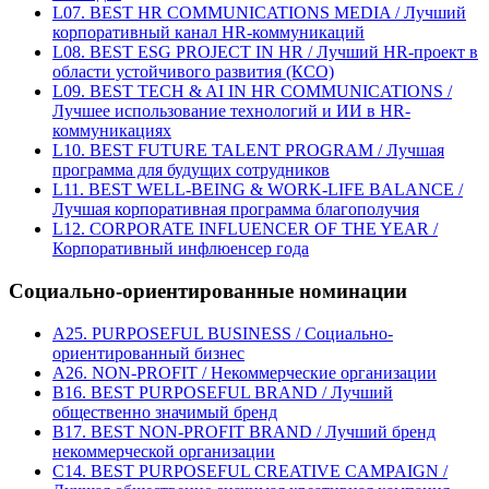
L07. BEST HR COMMUNICATIONS MEDIA / Лучший
корпоративный канал HR-коммуникаций
L08. BEST ESG PROJECT IN HR / Лучший HR-проект в
области устойчивого развития (КСО)
L09. BEST TECH & AI IN HR COMMUNICATIONS /
Лучшее использование технологий и ИИ в HR-
коммуникациях
L10. BEST FUTURE TALENT PROGRAM / Лучшая
программа для будущих сотрудников
L11. BEST WELL-BEING & WORK-LIFE BALANCE /
Лучшая корпоративная программа благополучия
L12. CORPORATE INFLUENCER OF THE YEAR /
Корпоративный инфлюенсер года
Социально-ориентированные номинации
A25. PURPOSEFUL BUSINESS / Социально-
ориентированный бизнес
A26. NON-PROFIT / Некоммерческие организации
B16. BEST PURPOSEFUL BRAND / Лучший
общественно значимый бренд
B17. BEST NON-PROFIT BRAND / Лучший бренд
некоммерческой организации
C14. BEST PURPOSEFUL CREATIVE CAMPAIGN /