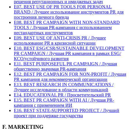
решения репутационных и имиджевых задач
E07. BEST USE OF PR TOOLS FOR PERSONAL
BRAND / Лучшее использование инструментов PR для
построения личного бренда
E08. BEST PR CAMPAIGN WITH NON-STANDARD
TOOLS / Лучшая PR-кампания с использованием
нестандартных инструментов
E09. BEST USE OF ANTI-CRISIS PR / Лучшее
использование PR в кризисной ситуации
E10. BEST ESG/CSR/SUSTAINABLE DEVELOPMENT
PR CAMPAIGN / Лучшая PR кампания в рамках ESG/
КСО/устойчивого развития
E11. BEST PURPOSEFUL PR CAMPAIGN / Лучшая
общественно значимая PR-кампания
E12. BEST PR CAMPAIGN FOR NON-PROFIT / Лучшая
PR кампания для некоммерческой организации
E13. BEST RESEARCH IN COMMUNICATIONS /
Лучшее исследование в области коммуникаций
E14. EDUCATIONAL PR / Просветительский PR
E15. BEST PR CAMPAIGN WITH AI / Лучшая PR-
кампания с применением ИИ
E16. BEST STATE-SUPPORTED PROJECT / Лучший
проект при поддержке государства
F. MARKETING