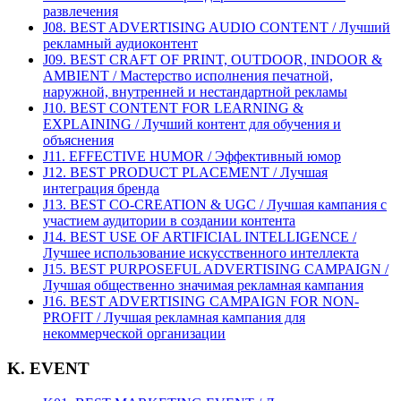
развлечения
J08. BEST ADVERTISING AUDIO CONTENT / Лучший
рекламный аудиоконтент
J09. BEST CRAFT OF PRINT, OUTDOOR, INDOOR &
AMBIENT / Мастерство исполнения печатной,
наружной, внутренней и нестандартной рекламы
J10. BEST CONTENT FOR LEARNING &
EXPLAINING / Лучший контент для обучения и
объяснения
J11. EFFECTIVE HUMOR / Эффективный юмор
J12. BEST PRODUCT PLACEMENT / Лучшая
интеграция бренда
J13. BEST CO-CREATION & UGC / Лучшая кампания с
участием аудитории в создании контента
J14. BEST USE OF ARTIFICIAL INTELLIGENCE /
Лучшее использование искусственного интеллекта
J15. BEST PURPOSEFUL ADVERTISING CAMPAIGN /
Лучшая общественно значимая рекламная кампания
J16. BEST ADVERTISING CAMPAIGN FOR NON-
PROFIT / Лучшая рекламная кампания для
некоммерческой организации
K. EVENT