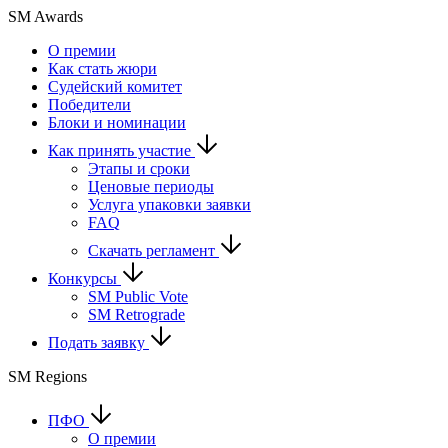
SM Awards
О премии
Как стать жюри
Судейский комитет
Победители
Блоки и номинации
Как принять участие
Этапы и сроки
Ценовые периоды
Услуга упаковки заявки
FAQ
Скачать регламент
Конкурсы
SM Public Vote
SM Retrograde
Подать заявку
SM Regions
ПФО
О премии