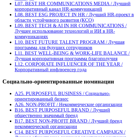
L07. BEST HR COMMUNICATIONS MEDIA / Лучший
корпоративный канал HR-коммуникаций
L08. BEST ESG PROJECT IN HR / Лучший HR-проект в
области устойчивого развития (КСО)
L09. BEST TECH & AI IN HR COMMUNICATIONS /
Лучшее использование технологий и ИИ в HR-
коммуникациях
L10. BEST FUTURE TALENT PROGRAM / Лучшая
программа для будущих сотрудников
L11. BEST WELL-BEING & WORK-LIFE BALANCE /
Лучшая корпоративная программа благополучия
L12. CORPORATE INFLUENCER OF THE YEAR /
Корпоративный инфлюенсер года
Социально-ориентированные номинации
A25. PURPOSEFUL BUSINESS / Социально-
ориентированный бизнес
A26. NON-PROFIT / Некоммерческие организации
B16. BEST PURPOSEFUL BRAND / Лучший
общественно значимый бренд
B17. BEST NON-PROFIT BRAND / Лучший бренд
некоммерческой организации
C14. BEST PURPOSEFUL CREATIVE CAMPAIGN /