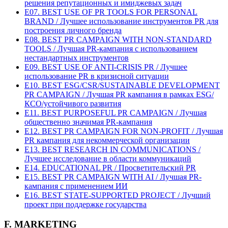
решения репутационных и имиджевых задач
E07. BEST USE OF PR TOOLS FOR PERSONAL
BRAND / Лучшее использование инструментов PR для
построения личного бренда
E08. BEST PR CAMPAIGN WITH NON-STANDARD
TOOLS / Лучшая PR-кампания с использованием
нестандартных инструментов
E09. BEST USE OF ANTI-CRISIS PR / Лучшее
использование PR в кризисной ситуации
E10. BEST ESG/CSR/SUSTAINABLE DEVELOPMENT
PR CAMPAIGN / Лучшая PR кампания в рамках ESG/
КСО/устойчивого развития
E11. BEST PURPOSEFUL PR CAMPAIGN / Лучшая
общественно значимая PR-кампания
E12. BEST PR CAMPAIGN FOR NON-PROFIT / Лучшая
PR кампания для некоммерческой организации
E13. BEST RESEARCH IN COMMUNICATIONS /
Лучшее исследование в области коммуникаций
E14. EDUCATIONAL PR / Просветительский PR
E15. BEST PR CAMPAIGN WITH AI / Лучшая PR-
кампания с применением ИИ
E16. BEST STATE-SUPPORTED PROJECT / Лучший
проект при поддержке государства
F. MARKETING