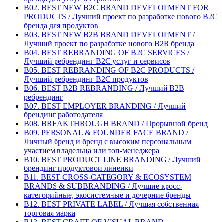
B02. BEST NEW B2C BRAND DEVELOPMENT FOR
PRODUCTS / Лучший проект по разработке нового B2C
бренда для продуктов
B03. BEST NEW B2B BRAND DEVELOPMENT /
Лучший проект по разработке нового B2B бренда
B04. BEST REBRANDING OF B2C SERVICES /
Лучший ребрендинг B2С услуг и сервисов
B05. BEST REBRANDING OF B2C PRODUCTS /
Лучший ребрендинг B2С продуктов
B06. BEST B2B REBRANDING / Лучший B2B
ребрендинг
B07. BEST EMPLOYER BRANDING / Лучший
брендинг работодателя
B08. BREAKTHROUGH BRAND / Прорывной бренд
B09. PERSONAL & FOUNDER FACE BRAND /
Личный бренд и бренд с высоким персональным
участием владельца или топ-менеджера
B10. BEST PRODUCT LINE BRANDING / Лучший
брендинг продуктовой линейки
B11. BEST CROSS-CATEGORY & ECOSYSTEM
BRANDS & SUBBRANDING / Лучшие кросс-
категорийные, экосистемные и дочерние бренды
B12. BEST PRIVATE LABEL / Лучшая собственная
торговая марка
B13. BEST CRAFT OF VISUAL BRAND