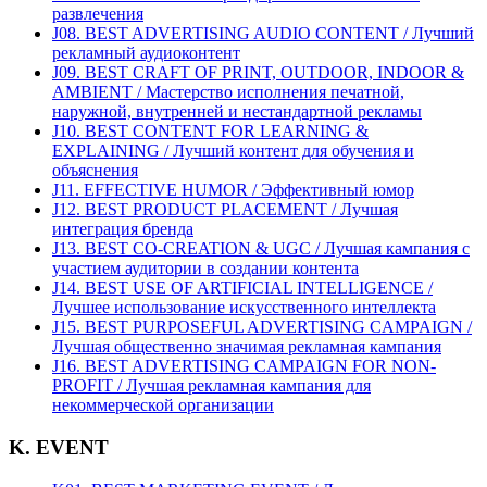
развлечения
J08. BEST ADVERTISING AUDIO CONTENT / Лучший
рекламный аудиоконтент
J09. BEST CRAFT OF PRINT, OUTDOOR, INDOOR &
AMBIENT / Мастерство исполнения печатной,
наружной, внутренней и нестандартной рекламы
J10. BEST CONTENT FOR LEARNING &
EXPLAINING / Лучший контент для обучения и
объяснения
J11. EFFECTIVE HUMOR / Эффективный юмор
J12. BEST PRODUCT PLACEMENT / Лучшая
интеграция бренда
J13. BEST CO-CREATION & UGC / Лучшая кампания с
участием аудитории в создании контента
J14. BEST USE OF ARTIFICIAL INTELLIGENCE /
Лучшее использование искусственного интеллекта
J15. BEST PURPOSEFUL ADVERTISING CAMPAIGN /
Лучшая общественно значимая рекламная кампания
J16. BEST ADVERTISING CAMPAIGN FOR NON-
PROFIT / Лучшая рекламная кампания для
некоммерческой организации
K. EVENT