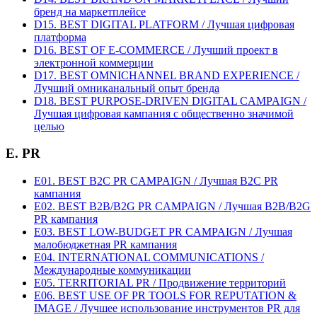
бренд на маркетплейсе
D15. BEST DIGITAL PLATFORM / Лучшая цифровая
платформа
D16. BEST OF E-COMMERCE / Лучший проект в
электронной коммерции
D17. BEST OMNICHANNEL BRAND EXPERIENCE /
Лучший омниканальный опыт бренда
D18. BEST PURPOSE-DRIVEN DIGITAL CAMPAIGN /
Лучшая цифровая кампания с общественно значимой
целью
E. PR
E01. BEST B2C PR CAMPAIGN / Лучшая B2C PR
кампания
E02. BEST B2B/B2G PR CAMPAIGN / Лучшая B2B/B2G
PR кампания
E03. BEST LOW-BUDGET PR CAMPAIGN / Лучшая
малобюджетная PR кампания
E04. INTERNATIONAL COMMUNICATIONS /
Международные коммуникации
E05. TERRITORIAL PR / Продвижение территорий
E06. BEST USE OF PR TOOLS FOR REPUTATION &
IMAGE / Лучшее использование инструментов PR для