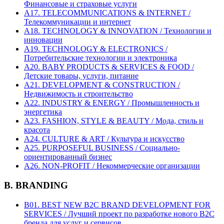
Финансовые и страховые услуги
A17. TELECOMMUNICATIONS & INTERNET /
Телекоммуникации и интернет
A18. TECHNOLOGY & INNOVATION / Технологии и
инновации
A19. TECHNOLOGY & ELECTRONICS /
Потребительские технологии и электроника
A20. BABY PRODUCTS & SERVICES & FOOD /
Детские товары, услуги, питание
A21. DEVELOPMENT & CONSTRUCTION /
Недвижимость и строительство
A22. INDUSTRY & ENERGY / Промышленность и
энергетика
A23. FASHION, STYLE & BEAUTY / Мода, стиль и
красота
A24. CULTURE & ART / Культура и искусство
A25. PURPOSEFUL BUSINESS / Социально-
ориентированный бизнес
A26. NON-PROFIT / Некоммерческие организации
B. BRANDING
B01. BEST NEW B2C BRAND DEVELOPMENT FOR
SERVICES / Лучший проект по разработке нового B2C
бренда для услуг и сервисов