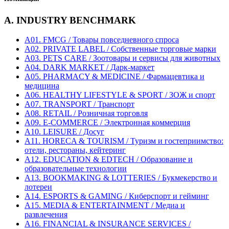
A. INDUSTRY BENCHMARK
A01. FMCG / Товары повседневного спроса
A02. PRIVATE LABEL / Собственные торговые марки
A03. PETS CARE / Зоотовары и сервисы для животных
A04. DARK MARKET / Дарк-маркет
A05. PHARMACY & MEDICINE / Фармацевтика и
медицина
A06. HEALTHY LIFESTYLE & SPORT / ЗОЖ и спорт
A07. TRANSPORT / Транспорт
A08. RETAIL / Розничная торговля
A09. E-COMMERCE / Электронная коммерция
A10. LEISURE / Досуг
A11. HORECA & TOURISM / Туризм и гостеприимство:
отели, рестораны, кейтеринг
A12. EDUCATION & EDTECH / Образование и
образовательные технологии
A13. BOOKMAKING & LOTTERIES / Букмекерство и
лотереи
A14. ESPORTS & GAMING / Киберспорт и гейминг
A15. MEDIA & ENTERTAINMENT / Медиа и
развлечения
A16. FINANCIAL & INSURANCE SERVICES /