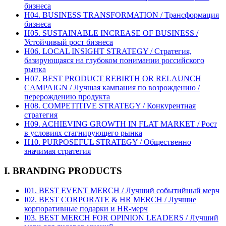
бизнеса
H04. BUSINESS TRANSFORMATION / Трансформация
бизнеса
H05. SUSTAINABLE INCREASE OF BUSINESS /
Устойчивый рост бизнеса
H06. LOCAL INSIGHT STRATEGY / Стратегия,
базирующаяся на глубоком понимании российского
рынка
H07. BEST PRODUCT REBIRTH OR RELAUNCH
CAMPAIGN / Лучшая кампания по возрождению /
перерождению продукта
H08. COMPETITIVE STRATEGY / Конкурентная
стратегия
H09. ACHIEVING GROWTH IN FLAT MARKET / Рост
в условиях стагнирующего рынка
H10. PURPOSEFUL STRATEGY / Общественно
значимая стратегия
I. BRANDING PRODUCTS
I01. BEST EVENT MERCH / Лучший событийный мерч
I02. BEST CORPORATE & HR MERCH / Лучшие
корпоративные подарки и HR-мерч
I03. BEST MERCH FOR OPINION LEADERS / Лучший