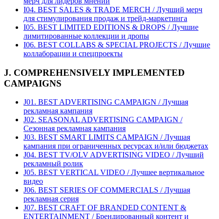
мерч для лидеров мнений
I04. BEST SALES & TRADE MERCH / Лучший мерч
для стимулирования продаж и трейд-маркетинга
I05. BEST LIMITED EDITIONS & DROPS / Лучшие
лимитированные коллекции и дропы
I06. BEST COLLABS & SPECIAL PROJECTS / Лучшие
коллаборации и спецпроекты
J. COMPREHENSIVELY IMPLEMENTED
CAMPAIGNS
J01. BEST ADVERTISING CAMPAIGN / Лучшая
рекламная кампания
J02. SEASONAL ADVERTISING CAMPAIGN /
Сезонная рекламная кампания
J03. BEST SMART LIMITS CAMPAIGN / Лучшая
кампания при ограниченных ресурсах и/или бюджетах
J04. BEST TV/OLV ADVERTISING VIDEO / Лучший
рекламный ролик
J05. BEST VERTICAL VIDEO / Лучшее вертикальное
видео
J06. BEST SERIES OF COMMERCIALS / Лучшая
рекламная серия
J07. BEST CRAFT OF BRANDED CONTENT &
ENTERTAINMENT / Брендированный контент и