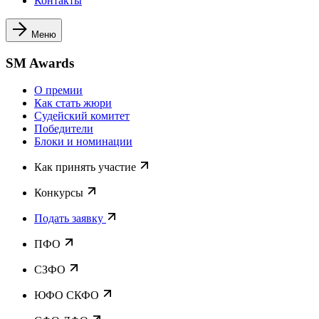
Контакты
Меню
SM Awards
О премии
Как стать жюри
Судейский комитет
Победители
Блоки и номинации
Как принять участие
Конкурсы
Подать заявку
ПФО
СЗФО
ЮФО СКФО