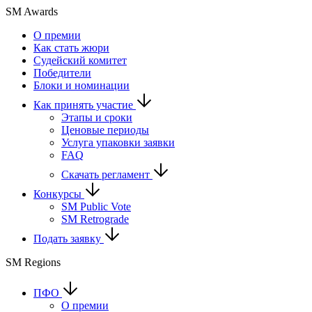
SM Awards
О премии
Как стать жюри
Судейский комитет
Победители
Блоки и номинации
Как принять участие
Этапы и сроки
Ценовые периоды
Услуга упаковки заявки
FAQ
Скачать регламент
Конкурсы
SM Public Vote
SM Retrograde
Подать заявку
SM Regions
ПФО
О премии