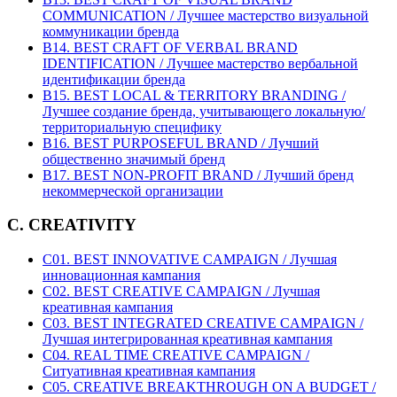
COMMUNICATION / Лучшее мастерство визуальной
коммуникации бренда
B14. BEST CRAFT OF VERBAL BRAND
IDENTIFICATION / Лучшее мастерство вербальной
идентификации бренда
B15. BEST LOCAL & TERRITORY BRANDING /
Лучшее создание бренда, учитывающего локальную/
территориальную специфику
B16. BEST PURPOSEFUL BRAND / Лучший
общественно значимый бренд
B17. BEST NON-PROFIT BRAND / Лучший бренд
некоммерческой организации
C. CREATIVITY
C01. BEST INNOVATIVE CAMPAIGN / Лучшая
инновационная кампания
C02. BEST CREATIVE CAMPAIGN / Лучшая
креативная кампания
C03. BEST INTEGRATED CREATIVE CAMPAIGN /
Лучшая интегрированная креативная кампания
C04. REAL TIME CREATIVE CAMPAIGN /
Ситуативная креативная кампания
C05. CREATIVE BREAKTHROUGH ON A BUDGET /