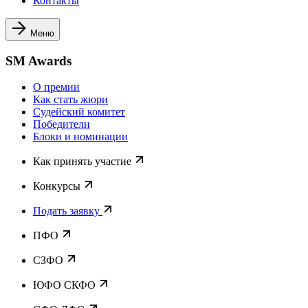
Контакты
Меню
SM Awards
О премии
Как стать жюри
Судейский комитет
Победители
Блоки и номинации
Как принять участие
Конкурсы
Подать заявку
ПФО
СЗФО
ЮФО СКФО