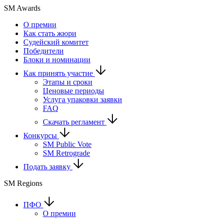
SM Awards
О премии
Как стать жюри
Судейский комитет
Победители
Блоки и номинации
Как принять участие
Этапы и сроки
Ценовые периоды
Услуга упаковки заявки
FAQ
Скачать регламент
Конкурсы
SM Public Vote
SM Retrograde
Подать заявку
SM Regions
ПФО
О премии