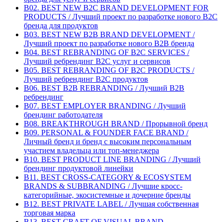
B02. BEST NEW B2C BRAND DEVELOPMENT FOR
PRODUCTS / Лучший проект по разработке нового B2C
бренда для продуктов
B03. BEST NEW B2B BRAND DEVELOPMENT /
Лучший проект по разработке нового B2B бренда
B04. BEST REBRANDING OF B2C SERVICES /
Лучший ребрендинг B2С услуг и сервисов
B05. BEST REBRANDING OF B2C PRODUCTS /
Лучший ребрендинг B2С продуктов
B06. BEST B2B REBRANDING / Лучший B2B
ребрендинг
B07. BEST EMPLOYER BRANDING / Лучший
брендинг работодателя
B08. BREAKTHROUGH BRAND / Прорывной бренд
B09. PERSONAL & FOUNDER FACE BRAND /
Личный бренд и бренд с высоким персональным
участием владельца или топ-менеджера
B10. BEST PRODUCT LINE BRANDING / Лучший
брендинг продуктовой линейки
B11. BEST CROSS-CATEGORY & ECOSYSTEM
BRANDS & SUBBRANDING / Лучшие кросс-
категорийные, экосистемные и дочерние бренды
B12. BEST PRIVATE LABEL / Лучшая собственная
торговая марка
B13. BEST CRAFT OF VISUAL BRAND