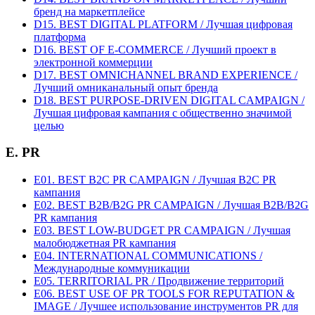
бренд на маркетплейсе
D15. BEST DIGITAL PLATFORM / Лучшая цифровая
платформа
D16. BEST OF E-COMMERCE / Лучший проект в
электронной коммерции
D17. BEST OMNICHANNEL BRAND EXPERIENCE /
Лучший омниканальный опыт бренда
D18. BEST PURPOSE-DRIVEN DIGITAL CAMPAIGN /
Лучшая цифровая кампания с общественно значимой
целью
E. PR
E01. BEST B2C PR CAMPAIGN / Лучшая B2C PR
кампания
E02. BEST B2B/B2G PR CAMPAIGN / Лучшая B2B/B2G
PR кампания
E03. BEST LOW-BUDGET PR CAMPAIGN / Лучшая
малобюджетная PR кампания
E04. INTERNATIONAL COMMUNICATIONS /
Международные коммуникации
E05. TERRITORIAL PR / Продвижение территорий
E06. BEST USE OF PR TOOLS FOR REPUTATION &
IMAGE / Лучшее использование инструментов PR для