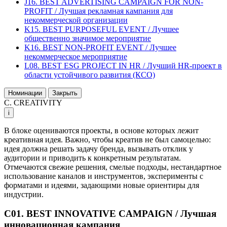
J16. BEST ADVERTISING CAMPAIGN FOR NON-
PROFIT / Лучшая рекламная кампания для
некоммерческой организации
K15. BEST PURPOSEFUL EVENT / Лучшее
общественно значимое мероприятие
K16. BEST NON-PROFIT EVENT / Лучшее
некоммерческое мероприятие
L08. BEST ESG PROJECT IN HR / Лучший HR-проект в
области устойчивого развития (КСО)
Номинации
Закрыть
C. CREATIVITY
i
В блоке оцениваются проекты, в основе которых лежит
креативная идея. Важно, чтобы креатив не был самоцелью:
идея должна решать задачу бренда, вызывать отклик у
аудитории и приводить к конкретным результатам.
Отмечаются свежие решения, смелые подходы, нестандартное
использование каналов и инструментов, эксперименты с
форматами и идеями, задающими новые ориентиры для
индустрии.
C01. BEST INNOVATIVE CAMPAIGN / Лучшая
инновационная кампания