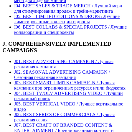
мерч для лидеров мнений
I04. BEST SALES & TRADE MERCH / Лучший мерч
для стимулирования продаж и трейд-маркетинга
I05. BEST LIMITED EDITIONS & DROPS / Лучшие
лимитированные коллекции и дропы
I06. BEST COLLABS & SPECIAL PROJECTS / Лучшие
коллаборации и спецпроекты
J. COMPREHENSIVELY IMPLEMENTED
CAMPAIGNS
J01. BEST ADVERTISING CAMPAIGN / Лучшая
рекламная кампания
J02. SEASONAL ADVERTISING CAMPAIGN /
Сезонная рекламная кампания
J03. BEST SMART LIMITS CAMPAIGN / Лучшая
кампания при ограниченных ресурсах и/или бюджетах
J04. BEST TV/OLV ADVERTISING VIDEO / Лучший
рекламный ролик
J05. BEST VERTICAL VIDEO / Лучшее вертикальное
видео
J06. BEST SERIES OF COMMERCIALS / Лучшая
рекламная серия
J07. BEST CRAFT OF BRANDED CONTENT &
ENTERTAINMENT / Брендированный контент и