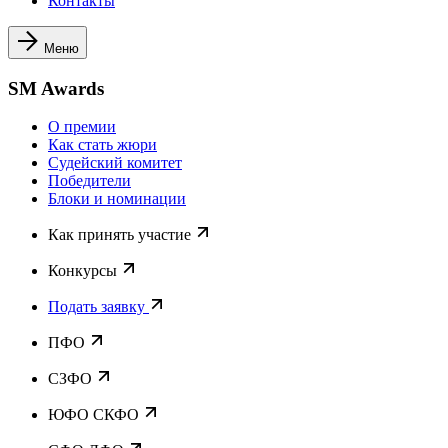
Контакты
Меню
SM Awards
О премии
Как стать жюри
Судейский комитет
Победители
Блоки и номинации
Как принять участие
Конкурсы
Подать заявку
ПФО
СЗФО
ЮФО СКФО