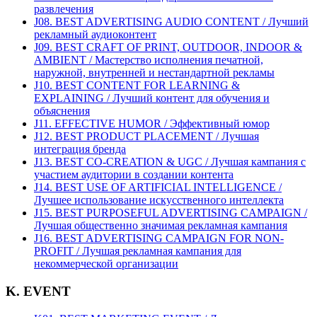
развлечения
J08. BEST ADVERTISING AUDIO CONTENT / Лучший
рекламный аудиоконтент
J09. BEST CRAFT OF PRINT, OUTDOOR, INDOOR &
AMBIENT / Мастерство исполнения печатной,
наружной, внутренней и нестандартной рекламы
J10. BEST CONTENT FOR LEARNING &
EXPLAINING / Лучший контент для обучения и
объяснения
J11. EFFECTIVE HUMOR / Эффективный юмор
J12. BEST PRODUCT PLACEMENT / Лучшая
интеграция бренда
J13. BEST CO-CREATION & UGC / Лучшая кампания с
участием аудитории в создании контента
J14. BEST USE OF ARTIFICIAL INTELLIGENCE /
Лучшее использование искусственного интеллекта
J15. BEST PURPOSEFUL ADVERTISING CAMPAIGN /
Лучшая общественно значимая рекламная кампания
J16. BEST ADVERTISING CAMPAIGN FOR NON-
PROFIT / Лучшая рекламная кампания для
некоммерческой организации
K. EVENT