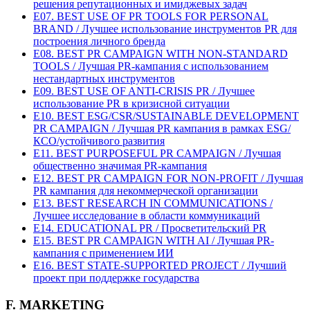
решения репутационных и имиджевых задач
E07. BEST USE OF PR TOOLS FOR PERSONAL
BRAND / Лучшее использование инструментов PR для
построения личного бренда
E08. BEST PR CAMPAIGN WITH NON-STANDARD
TOOLS / Лучшая PR-кампания с использованием
нестандартных инструментов
E09. BEST USE OF ANTI-CRISIS PR / Лучшее
использование PR в кризисной ситуации
E10. BEST ESG/CSR/SUSTAINABLE DEVELOPMENT
PR CAMPAIGN / Лучшая PR кампания в рамках ESG/
КСО/устойчивого развития
E11. BEST PURPOSEFUL PR CAMPAIGN / Лучшая
общественно значимая PR-кампания
E12. BEST PR CAMPAIGN FOR NON-PROFIT / Лучшая
PR кампания для некоммерческой организации
E13. BEST RESEARCH IN COMMUNICATIONS /
Лучшее исследование в области коммуникаций
E14. EDUCATIONAL PR / Просветительский PR
E15. BEST PR CAMPAIGN WITH AI / Лучшая PR-
кампания с применением ИИ
E16. BEST STATE-SUPPORTED PROJECT / Лучший
проект при поддержке государства
F. MARKETING