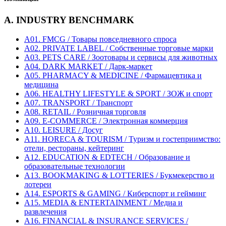
A. INDUSTRY BENCHMARK
A01. FMCG / Товары повседневного спроса
A02. PRIVATE LABEL / Собственные торговые марки
A03. PETS CARE / Зоотовары и сервисы для животных
A04. DARK MARKET / Дарк-маркет
A05. PHARMACY & MEDICINE / Фармацевтика и
медицина
A06. HEALTHY LIFESTYLE & SPORT / ЗОЖ и спорт
A07. TRANSPORT / Транспорт
A08. RETAIL / Розничная торговля
A09. E-COMMERCE / Электронная коммерция
A10. LEISURE / Досуг
A11. HORECA & TOURISM / Туризм и гостеприимство:
отели, рестораны, кейтеринг
A12. EDUCATION & EDTECH / Образование и
образовательные технологии
A13. BOOKMAKING & LOTTERIES / Букмекерство и
лотереи
A14. ESPORTS & GAMING / Киберспорт и гейминг
A15. MEDIA & ENTERTAINMENT / Медиа и
развлечения
A16. FINANCIAL & INSURANCE SERVICES /