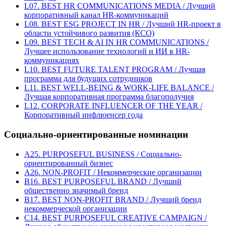
L07. BEST HR COMMUNICATIONS MEDIA / Лучший
корпоративный канал HR-коммуникаций
L08. BEST ESG PROJECT IN HR / Лучший HR-проект в
области устойчивого развития (КСО)
L09. BEST TECH & AI IN HR COMMUNICATIONS /
Лучшее использование технологий и ИИ в HR-
коммуникациях
L10. BEST FUTURE TALENT PROGRAM / Лучшая
программа для будущих сотрудников
L11. BEST WELL-BEING & WORK-LIFE BALANCE /
Лучшая корпоративная программа благополучия
L12. CORPORATE INFLUENCER OF THE YEAR /
Корпоративный инфлюенсер года
Социально-ориентированные номинации
A25. PURPOSEFUL BUSINESS / Социально-
ориентированный бизнес
A26. NON-PROFIT / Некоммерческие организации
B16. BEST PURPOSEFUL BRAND / Лучший
общественно значимый бренд
B17. BEST NON-PROFIT BRAND / Лучший бренд
некоммерческой организации
C14. BEST PURPOSEFUL CREATIVE CAMPAIGN /