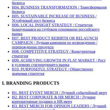
бизнеса
H04. BUSINESS TRANSFORMATION / Трансформация
бизнеса
H05. SUSTAINABLE INCREASE OF BUSINESS /
Устойчивый рост бизнеса
H06. LOCAL INSIGHT STRATEGY / Стратегия,
базирующаяся на глубоком понимании российского
рынка
H07. BEST PRODUCT REBIRTH OR RELAUNCH
CAMPAIGN / Лучшая кампания по возрождению /
перерождению продукта
H08. COMPETITIVE STRATEGY / Конкурентная
стратегия
H09. ACHIEVING GROWTH IN FLAT MARKET / Рост
в условиях стагнирующего рынка
H10. PURPOSEFUL STRATEGY / Общественно
значимая стратегия
I. BRANDING PRODUCTS
I01. BEST EVENT MERCH / Лучший событийный мерч
I02. BEST CORPORATE & HR MERCH / Лучшие
корпоративные подарки и HR-мерч
I03. BEST MERCH FOR OPINION LEADERS / Лучший