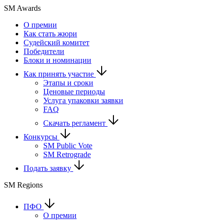
SM Awards
О премии
Как стать жюри
Судейский комитет
Победители
Блоки и номинации
Как принять участие
Этапы и сроки
Ценовые периоды
Услуга упаковки заявки
FAQ
Скачать регламент
Конкурсы
SM Public Vote
SM Retrograde
Подать заявку
SM Regions
ПФО
О премии