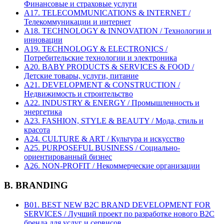
Финансовые и страховые услуги
A17. TELECOMMUNICATIONS & INTERNET /
Телекоммуникации и интернет
A18. TECHNOLOGY & INNOVATION / Технологии и
инновации
A19. TECHNOLOGY & ELECTRONICS /
Потребительские технологии и электроника
A20. BABY PRODUCTS & SERVICES & FOOD /
Детские товары, услуги, питание
A21. DEVELOPMENT & CONSTRUCTION /
Недвижимость и строительство
A22. INDUSTRY & ENERGY / Промышленность и
энергетика
A23. FASHION, STYLE & BEAUTY / Мода, стиль и
красота
A24. CULTURE & ART / Культура и искусство
A25. PURPOSEFUL BUSINESS / Социально-
ориентированный бизнес
A26. NON-PROFIT / Некоммерческие организации
B. BRANDING
B01. BEST NEW B2C BRAND DEVELOPMENT FOR
SERVICES / Лучший проект по разработке нового B2C
бренда для услуг и сервисов