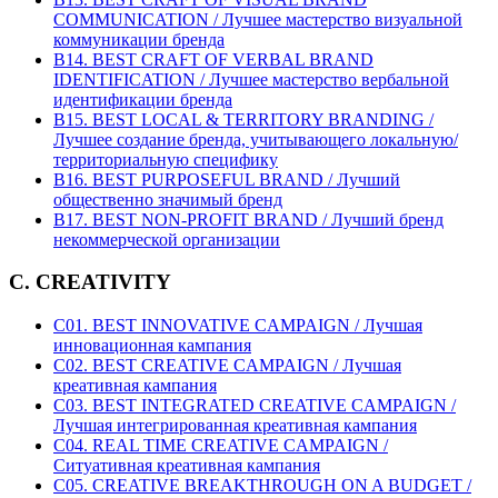
COMMUNICATION / Лучшее мастерство визуальной
коммуникации бренда
B14. BEST CRAFT OF VERBAL BRAND
IDENTIFICATION / Лучшее мастерство вербальной
идентификации бренда
B15. BEST LOCAL & TERRITORY BRANDING /
Лучшее создание бренда, учитывающего локальную/
территориальную специфику
B16. BEST PURPOSEFUL BRAND / Лучший
общественно значимый бренд
B17. BEST NON-PROFIT BRAND / Лучший бренд
некоммерческой организации
C. CREATIVITY
C01. BEST INNOVATIVE CAMPAIGN / Лучшая
инновационная кампания
C02. BEST CREATIVE CAMPAIGN / Лучшая
креативная кампания
C03. BEST INTEGRATED CREATIVE CAMPAIGN /
Лучшая интегрированная креативная кампания
C04. REAL TIME CREATIVE CAMPAIGN /
Ситуативная креативная кампания
C05. CREATIVE BREAKTHROUGH ON A BUDGET /