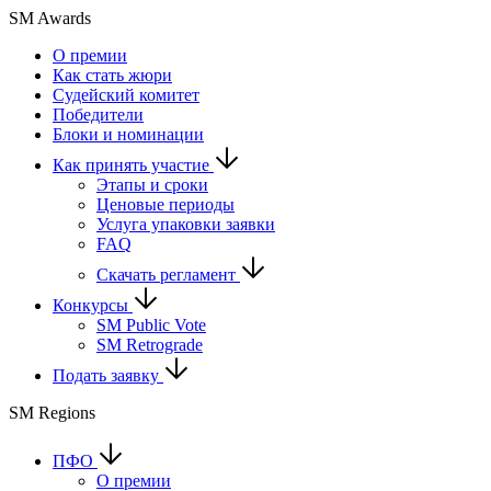
SM Awards
О премии
Как стать жюри
Судейский комитет
Победители
Блоки и номинации
Как принять участие
Этапы и сроки
Ценовые периоды
Услуга упаковки заявки
FAQ
Скачать регламент
Конкурсы
SM Public Vote
SM Retrograde
Подать заявку
SM Regions
ПФО
О премии