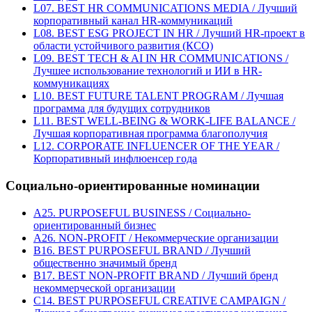
L07. BEST HR COMMUNICATIONS MEDIA / Лучший
корпоративный канал HR-коммуникаций
L08. BEST ESG PROJECT IN HR / Лучший HR-проект в
области устойчивого развития (КСО)
L09. BEST TECH & AI IN HR COMMUNICATIONS /
Лучшее использование технологий и ИИ в HR-
коммуникациях
L10. BEST FUTURE TALENT PROGRAM / Лучшая
программа для будущих сотрудников
L11. BEST WELL-BEING & WORK-LIFE BALANCE /
Лучшая корпоративная программа благополучия
L12. CORPORATE INFLUENCER OF THE YEAR /
Корпоративный инфлюенсер года
Социально-ориентированные номинации
A25. PURPOSEFUL BUSINESS / Социально-
ориентированный бизнес
A26. NON-PROFIT / Некоммерческие организации
B16. BEST PURPOSEFUL BRAND / Лучший
общественно значимый бренд
B17. BEST NON-PROFIT BRAND / Лучший бренд
некоммерческой организации
C14. BEST PURPOSEFUL CREATIVE CAMPAIGN /