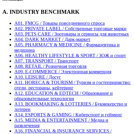
A. INDUSTRY BENCHMARK
A01. FMCG / Товары повседневного спроса
A02. PRIVATE LABEL / Собственные торговые марки
A03. PETS CARE / Зоотовары и сервисы для животных
A04. DARK MARKET / Дарк-маркет
A05. PHARMACY & MEDICINE / Фармацевтика и
медицина
A06. HEALTHY LIFESTYLE & SPORT / ЗОЖ и спорт
A07. TRANSPORT / Транспорт
A08. RETAIL / Розничная торговля
A09. E-COMMERCE / Электронная коммерция
A10. LEISURE / Досуг
A11. HORECA & TOURISM / Туризм и гостеприимство:
отели, рестораны, кейтеринг
A12. EDUCATION & EDTECH / Образование и
образовательные технологии
A13. BOOKMAKING & LOTTERIES / Букмекерство и
лотереи
A14. ESPORTS & GAMING / Киберспорт и гейминг
A15. MEDIA & ENTERTAINMENT / Медиа и
развлечения
A16. FINANCIAL & INSURANCE SERVICES /