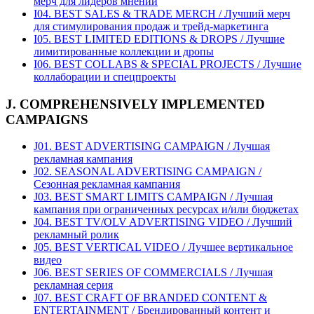
мерч для лидеров мнений
I04. BEST SALES & TRADE MERCH / Лучший мерч
для стимулирования продаж и трейд-маркетинга
I05. BEST LIMITED EDITIONS & DROPS / Лучшие
лимитированные коллекции и дропы
I06. BEST COLLABS & SPECIAL PROJECTS / Лучшие
коллаборации и спецпроекты
J. COMPREHENSIVELY IMPLEMENTED
CAMPAIGNS
J01. BEST ADVERTISING CAMPAIGN / Лучшая
рекламная кампания
J02. SEASONAL ADVERTISING CAMPAIGN /
Сезонная рекламная кампания
J03. BEST SMART LIMITS CAMPAIGN / Лучшая
кампания при ограниченных ресурсах и/или бюджетах
J04. BEST TV/OLV ADVERTISING VIDEO / Лучший
рекламный ролик
J05. BEST VERTICAL VIDEO / Лучшее вертикальное
видео
J06. BEST SERIES OF COMMERCIALS / Лучшая
рекламная серия
J07. BEST CRAFT OF BRANDED CONTENT &
ENTERTAINMENT / Брендированный контент и