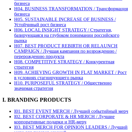
бизнеса
H04. BUSINESS TRANSFORMATION / Трансформация
бизнеса
H05. SUSTAINABLE INCREASE OF BUSINESS /
Устойчивый рост бизнеса
H06. LOCAL INSIGHT STRATEGY / Стратегия,
базирующаяся на глубоком понимании российского
рынка
H07. BEST PRODUCT REBIRTH OR RELAUNCH
CAMPAIGN / Лучшая кампания по возрождению /
перерождению продукта
H08. COMPETITIVE STRATEGY / Конкурентная
стратегия
H09. ACHIEVING GROWTH IN FLAT MARKET / Рост
в условиях стагнирующего рынка
H10. PURPOSEFUL STRATEGY / Общественно
значимая стратегия
I. BRANDING PRODUCTS
I01. BEST EVENT MERCH / Лучший событийный мерч
I02. BEST CORPORATE & HR MERCH / Лучшие
корпоративные подарки и HR-мерч
I03. BEST MERCH FOR OPINION LEADERS / Лучший