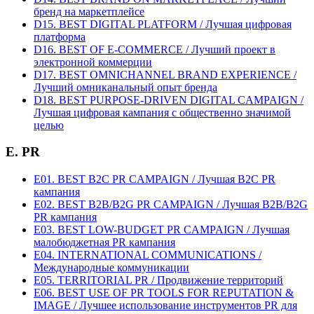
бренд на маркетплейсе
D15. BEST DIGITAL PLATFORM / Лучшая цифровая
платформа
D16. BEST OF E-COMMERCE / Лучший проект в
электронной коммерции
D17. BEST OMNICHANNEL BRAND EXPERIENCE /
Лучший омниканальный опыт бренда
D18. BEST PURPOSE-DRIVEN DIGITAL CAMPAIGN /
Лучшая цифровая кампания с общественно значимой
целью
E. PR
E01. BEST B2C PR CAMPAIGN / Лучшая B2C PR
кампания
E02. BEST B2B/B2G PR CAMPAIGN / Лучшая B2B/B2G
PR кампания
E03. BEST LOW-BUDGET PR CAMPAIGN / Лучшая
малобюджетная PR кампания
E04. INTERNATIONAL COMMUNICATIONS /
Международные коммуникации
E05. TERRITORIAL PR / Продвижение территорий
E06. BEST USE OF PR TOOLS FOR REPUTATION &
IMAGE / Лучшее использование инструментов PR для