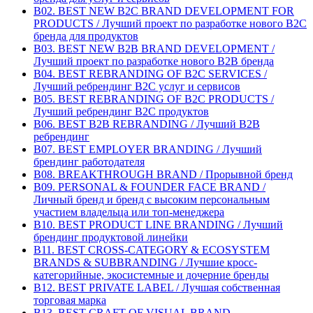
B02. BEST NEW B2C BRAND DEVELOPMENT FOR
PRODUCTS / Лучший проект по разработке нового B2C
бренда для продуктов
B03. BEST NEW B2B BRAND DEVELOPMENT /
Лучший проект по разработке нового B2B бренда
B04. BEST REBRANDING OF B2C SERVICES /
Лучший ребрендинг B2С услуг и сервисов
B05. BEST REBRANDING OF B2C PRODUCTS /
Лучший ребрендинг B2С продуктов
B06. BEST B2B REBRANDING / Лучший B2B
ребрендинг
B07. BEST EMPLOYER BRANDING / Лучший
брендинг работодателя
B08. BREAKTHROUGH BRAND / Прорывной бренд
B09. PERSONAL & FOUNDER FACE BRAND /
Личный бренд и бренд с высоким персональным
участием владельца или топ-менеджера
B10. BEST PRODUCT LINE BRANDING / Лучший
брендинг продуктовой линейки
B11. BEST CROSS-CATEGORY & ECOSYSTEM
BRANDS & SUBBRANDING / Лучшие кросс-
категорийные, экосистемные и дочерние бренды
B12. BEST PRIVATE LABEL / Лучшая собственная
торговая марка
B13. BEST CRAFT OF VISUAL BRAND