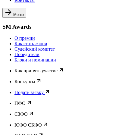
Контакты
Меню
SM Awards
О премии
Как стать жюри
Судейский комитет
Победители
Блоки и номинации
Как принять участие
Конкурсы
Подать заявку
ПФО
СЗФО
ЮФО СКФО