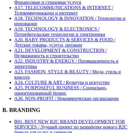
Финансовые и страховые услуги
A17. TELECOMMUNICATIONS & INTERNET /
Телекоммуникации и интернет
A18. TECHNOLOGY & INNOVATION / Технологии и
инновации
A19. TECHNOLOGY & ELECTRONICS /
Потребительские технологии и электроника
A20. BABY PRODUCTS & SERVICES & FOOD /
Детские товары, услуги, питание
A21. DEVELOPMENT & CONSTRUCTION /
Недвижимость и строительство
A22. INDUSTRY & ENERGY / Промышленность и
энергетика
A23. FASHION, STYLE & BEAUTY / Мода, стиль и
красота
A24. CULTURE & ART / Культура и искусство
A25. PURPOSEFUL BUSINESS / Социально-
ориентированный бизнес
A26. NON-PROFIT / Некоммерческие организации
B. BRANDING
B01. BEST NEW B2C BRAND DEVELOPMENT FOR
SERVICES / Лучший проект по разработке нового B2C
бренда для услуг и сервисов