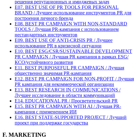
решения репутационных и имиджевых задач
E07. BEST USE OF PR TOOLS FOR PERSONAL
BRAND / Лучшее использование инструментов PR для
построения личного бренда
E08. BEST PR CAMPAIGN WITH NON-STANDARD
TOOLS / Лучшая PR-кампания с использованием
нестандартных инструментов
E09. BEST USE OF ANTI-CRISIS PR / Лучшее
использование PR в кризисной ситуации
E10. BEST ESG/CSR/SUSTAINABLE DEVELOPMENT
PR CAMPAIGN / Лучшая PR кампания в рамках ESG/
КСО/устойчивого развития
E11. BEST PURPOSEFUL PR CAMPAIGN / Лучшая
общественно значимая PR-кампания
E12. BEST PR CAMPAIGN FOR NON-PROFIT / Лучшая
PR кампания для некоммерческой организации
E13. BEST RESEARCH IN COMMUNICATIONS /
Лучшее исследование в области коммуникаций
E14. EDUCATIONAL PR / Просветительский PR
E15. BEST PR CAMPAIGN WITH AI / Лучшая PR-
кампания с применением ИИ
E16. BEST STATE-SUPPORTED PROJECT / Лучший
проект при поддержке государства
F. MARKETING