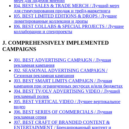
мерч для лидеров мнений
I04. BEST SALES & TRADE MERCH / Лучший мерч
для стимулирования продаж и трейд-маркетинга
I05. BEST LIMITED EDITIONS & DROPS / Лучшие
лимитированные коллекции и дропы
I06. BEST COLLABS & SPECIAL PROJECTS / Лучшие
коллаборации и спецпроекты
J. COMPREHENSIVELY IMPLEMENTED
CAMPAIGNS
J01. BEST ADVERTISING CAMPAIGN / Лучшая
рекламная кампания
J02. SEASONAL ADVERTISING CAMPAIGN /
Сезонная рекламная кампания
J03. BEST SMART LIMITS CAMPAIGN / Лучшая
кампания при ограниченных ресурсах и/или бюджетах
J04. BEST TV/OLV ADVERTISING VIDEO / Лучший
рекламный ролик
J05. BEST VERTICAL VIDEO / Лучшее вертикальное
видео
J06. BEST SERIES OF COMMERCIALS / Лучшая
рекламная серия
J07. BEST CRAFT OF BRANDED CONTENT &
ENTERTAINMENT / Брендированный контент и