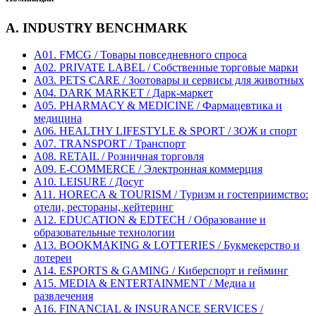
A. INDUSTRY BENCHMARK
A01. FMCG / Товары повседневного спроса
A02. PRIVATE LABEL / Собственные торговые марки
A03. PETS CARE / Зоотовары и сервисы для животных
A04. DARK MARKET / Дарк-маркет
A05. PHARMACY & MEDICINE / Фармацевтика и
медицина
A06. HEALTHY LIFESTYLE & SPORT / ЗОЖ и спорт
A07. TRANSPORT / Транспорт
A08. RETAIL / Розничная торговля
A09. E-COMMERCE / Электронная коммерция
A10. LEISURE / Досуг
A11. HORECA & TOURISM / Туризм и гостеприимство:
отели, рестораны, кейтеринг
A12. EDUCATION & EDTECH / Образование и
образовательные технологии
A13. BOOKMAKING & LOTTERIES / Букмекерство и
лотереи
A14. ESPORTS & GAMING / Киберспорт и гейминг
A15. MEDIA & ENTERTAINMENT / Медиа и
развлечения
A16. FINANCIAL & INSURANCE SERVICES /