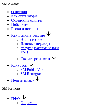
SM Awards
О премии
Как стать жюри
Судейский комитет
Победители
Блоки и номинации
Как принять участие
Этапы и сроки
Ценовые периоды
Услуга упаковки заявки
FAQ
Скачать регламент
Конкурсы
SM Public Vote
SM Retrograde
Подать заявку
SM Regions
ПФО
О премии