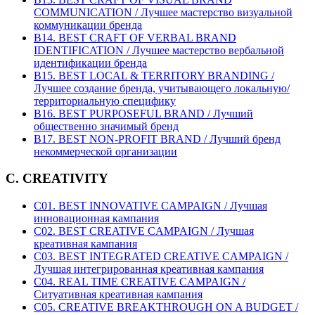
COMMUNICATION / Лучшее мастерство визуальной
коммуникации бренда
B14. BEST CRAFT OF VERBAL BRAND
IDENTIFICATION / Лучшее мастерство вербальной
идентификации бренда
B15. BEST LOCAL & TERRITORY BRANDING /
Лучшее создание бренда, учитывающего локальную/
территориальную специфику
B16. BEST PURPOSEFUL BRAND / Лучший
общественно значимый бренд
B17. BEST NON-PROFIT BRAND / Лучший бренд
некоммерческой организации
C. CREATIVITY
C01. BEST INNOVATIVE CAMPAIGN / Лучшая
инновационная кампания
C02. BEST CREATIVE CAMPAIGN / Лучшая
креативная кампания
C03. BEST INTEGRATED CREATIVE CAMPAIGN /
Лучшая интегрированная креативная кампания
C04. REAL TIME CREATIVE CAMPAIGN /
Ситуативная креативная кампания
C05. CREATIVE BREAKTHROUGH ON A BUDGET /