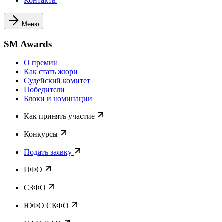
Контакты
Меню
SM Awards
О премии
Как стать жюри
Судейский комитет
Победители
Блоки и номинации
Как принять участие
Конкурсы
Подать заявку
ПФО
СЗФО
ЮФО СКФО