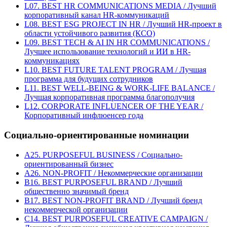
L07. BEST HR COMMUNICATIONS MEDIA / Лучший
корпоративный канал HR-коммуникаций
L08. BEST ESG PROJECT IN HR / Лучший HR-проект в
области устойчивого развития (КСО)
L09. BEST TECH & AI IN HR COMMUNICATIONS /
Лучшее использование технологий и ИИ в HR-
коммуникациях
L10. BEST FUTURE TALENT PROGRAM / Лучшая
программа для будущих сотрудников
L11. BEST WELL-BEING & WORK-LIFE BALANCE /
Лучшая корпоративная программа благополучия
L12. CORPORATE INFLUENCER OF THE YEAR /
Корпоративный инфлюенсер года
Социально-ориентированные номинации
A25. PURPOSEFUL BUSINESS / Социально-
ориентированный бизнес
A26. NON-PROFIT / Некоммерческие организации
B16. BEST PURPOSEFUL BRAND / Лучший
общественно значимый бренд
B17. BEST NON-PROFIT BRAND / Лучший бренд
некоммерческой организации
C14. BEST PURPOSEFUL CREATIVE CAMPAIGN /