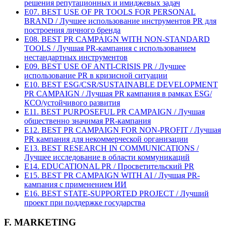
решения репутационных и имиджевых задач
E07. BEST USE OF PR TOOLS FOR PERSONAL
BRAND / Лучшее использование инструментов PR для
построения личного бренда
E08. BEST PR CAMPAIGN WITH NON-STANDARD
TOOLS / Лучшая PR-кампания с использованием
нестандартных инструментов
E09. BEST USE OF ANTI-CRISIS PR / Лучшее
использование PR в кризисной ситуации
E10. BEST ESG/CSR/SUSTAINABLE DEVELOPMENT
PR CAMPAIGN / Лучшая PR кампания в рамках ESG/
КСО/устойчивого развития
E11. BEST PURPOSEFUL PR CAMPAIGN / Лучшая
общественно значимая PR-кампания
E12. BEST PR CAMPAIGN FOR NON-PROFIT / Лучшая
PR кампания для некоммерческой организации
E13. BEST RESEARCH IN COMMUNICATIONS /
Лучшее исследование в области коммуникаций
E14. EDUCATIONAL PR / Просветительский PR
E15. BEST PR CAMPAIGN WITH AI / Лучшая PR-
кампания с применением ИИ
E16. BEST STATE-SUPPORTED PROJECT / Лучший
проект при поддержке государства
F. MARKETING