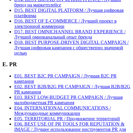
бренд на маркетплейсе
D15. BEST DIGITAL PLATFORM / Лучшая цифровая
платформа
D16. BEST OF E-COMMERCE / Лучший проект в
электронной коммерции
D17. BEST OMNICHANNEL BRAND EXPERIENCE /
Лучший омниканальный опыт бренда
D18. BEST PURPOSE-DRIVEN DIGITAL CAMPAIGN /
Лучшая цифровая кампания с общественно значимой
целью
E. PR
E01. BEST B2C PR CAMPAIGN / Лучшая B2C PR
кампания
E02. BEST B2B/B2G PR CAMPAIGN / Лучшая B2B/B2G
PR кампания
E03. BEST LOW-BUDGET PR CAMPAIGN / Лучшая
малобюджетная PR кампания
E04. INTERNATIONAL COMMUNICATIONS /
Международные коммуникации
E05. TERRITORIAL PR / Продвижение территорий
E06. BEST USE OF PR TOOLS FOR REPUTATION &
IMAGE / Лучшее использование инструментов PR для