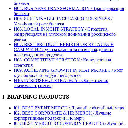
бизнеса
H04. BUSINESS TRANSFORMATION / Трансформация
бизнеса
H05. SUSTAINABLE INCREASE OF BUSINESS /
Устойчивый рост бизнеса
H06. LOCAL INSIGHT STRATEGY / Стратегия,
базирующаяся на глубоком понимании российского
рынка
H07. BEST PRODUCT REBIRTH OR RELAUNCH
CAMPAIGN / Лучшая кампания по возрождению /
перерождению продукта
H08. COMPETITIVE STRATEGY / Конкурентная
стратегия
H09. ACHIEVING GROWTH IN FLAT MARKET / Рост
в условиях стагнирующего рынка
H10. PURPOSEFUL STRATEGY / Общественно
значимая стратегия
I. BRANDING PRODUCTS
I01. BEST EVENT MERCH / Лучший событийный мерч
I02. BEST CORPORATE & HR MERCH / Лучшие
корпоративные подарки и HR-мерч
I03. BEST MERCH FOR OPINION LEADERS / Лучший