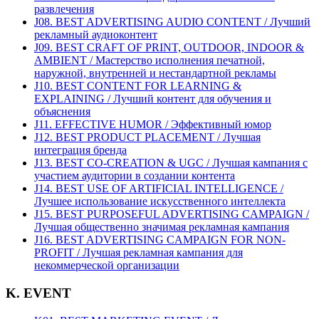
развлечения
J08. BEST ADVERTISING AUDIO CONTENT / Лучший
рекламный аудиоконтент
J09. BEST CRAFT OF PRINT, OUTDOOR, INDOOR &
AMBIENT / Мастерство исполнения печатной,
наружной, внутренней и нестандартной рекламы
J10. BEST CONTENT FOR LEARNING &
EXPLAINING / Лучший контент для обучения и
объяснения
J11. EFFECTIVE HUMOR / Эффективный юмор
J12. BEST PRODUCT PLACEMENT / Лучшая
интеграция бренда
J13. BEST CO-CREATION & UGC / Лучшая кампания с
участием аудитории в создании контента
J14. BEST USE OF ARTIFICIAL INTELLIGENCE /
Лучшее использование искусственного интеллекта
J15. BEST PURPOSEFUL ADVERTISING CAMPAIGN /
Лучшая общественно значимая рекламная кампания
J16. BEST ADVERTISING CAMPAIGN FOR NON-
PROFIT / Лучшая рекламная кампания для
некоммерческой организации
K. EVENT