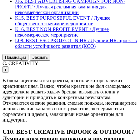
J16. BEST ADVERTISING CAMPAIGN FOR NON-
PROFIT / Лучшая рекламная кампания для
некоммерческой организации
K15. BEST PURPOSEFUL EVENT / Лучшее
общественно значимое мероприятие
K16. BEST NON-PROFIT EVENT / Лучшее
некоммерческое мероприятие
L08. BEST ESG PROJECT IN HR / Лучший HR-проект в
области устойчивого развития (КСО)
Номинации
Закрыть
C. CREATIVITY
i
В блоке оцениваются проекты, в основе которых лежит
креативная идея. Важно, чтобы креатив не был самоцелью:
идея должна решать задачу бренда, вызывать отклик у
аудитории и приводить к конкретным результатам.
Отмечаются свежие решения, смелые подходы, нестандартное
использование каналов и инструментов, эксперименты с
форматами и идеями, задающими новые ориентиры для
индустрии.
C10. BEST CREATIVE INDOOR & OUTDOOR /
Лучшая креативная наружная и внутренняя