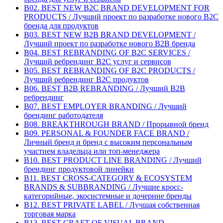
B02. BEST NEW B2C BRAND DEVELOPMENT FOR
PRODUCTS / Лучший проект по разработке нового B2C
бренда для продуктов
B03. BEST NEW B2B BRAND DEVELOPMENT /
Лучший проект по разработке нового B2B бренда
B04. BEST REBRANDING OF B2C SERVICES /
Лучший ребрендинг B2С услуг и сервисов
B05. BEST REBRANDING OF B2C PRODUCTS /
Лучший ребрендинг B2С продуктов
B06. BEST B2B REBRANDING / Лучший B2B
ребрендинг
B07. BEST EMPLOYER BRANDING / Лучший
брендинг работодателя
B08. BREAKTHROUGH BRAND / Прорывной бренд
B09. PERSONAL & FOUNDER FACE BRAND /
Личный бренд и бренд с высоким персональным
участием владельца или топ-менеджера
B10. BEST PRODUCT LINE BRANDING / Лучший
брендинг продуктовой линейки
B11. BEST CROSS-CATEGORY & ECOSYSTEM
BRANDS & SUBBRANDING / Лучшие кросс-
категорийные, экосистемные и дочерние бренды
B12. BEST PRIVATE LABEL / Лучшая собственная
торговая марка
B13. BEST CRAFT OF VISUAL BRAND