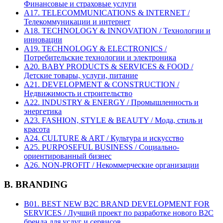
Финансовые и страховые услуги
A17. TELECOMMUNICATIONS & INTERNET /
Телекоммуникации и интернет
A18. TECHNOLOGY & INNOVATION / Технологии и
инновации
A19. TECHNOLOGY & ELECTRONICS /
Потребительские технологии и электроника
A20. BABY PRODUCTS & SERVICES & FOOD /
Детские товары, услуги, питание
A21. DEVELOPMENT & CONSTRUCTION /
Недвижимость и строительство
A22. INDUSTRY & ENERGY / Промышленность и
энергетика
A23. FASHION, STYLE & BEAUTY / Мода, стиль и
красота
A24. CULTURE & ART / Культура и искусство
A25. PURPOSEFUL BUSINESS / Социально-
ориентированный бизнес
A26. NON-PROFIT / Некоммерческие организации
B. BRANDING
B01. BEST NEW B2C BRAND DEVELOPMENT FOR
SERVICES / Лучший проект по разработке нового B2C
бренда для услуг и сервисов