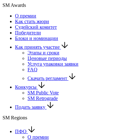
SM Awards
О премии
Как стать жюри
Судейский комитет
Победители
Блоки и номинации
Как принять участие
Этапы и сроки
Ценовые периоды
Услуга упаковки заявки
FAQ
Скачать регламент
Конкурсы
SM Public Vote
SM Retrograde
Подать заявку
SM Regions
ПФО
О премии