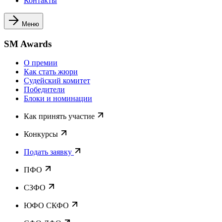
Контакты
Меню
SM Awards
О премии
Как стать жюри
Судейский комитет
Победители
Блоки и номинации
Как принять участие
Конкурсы
Подать заявку
ПФО
СЗФО
ЮФО СКФО