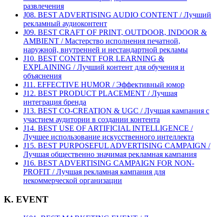
развлечения
J08. BEST ADVERTISING AUDIO CONTENT / Лучший
рекламный аудиоконтент
J09. BEST CRAFT OF PRINT, OUTDOOR, INDOOR &
AMBIENT / Мастерство исполнения печатной,
наружной, внутренней и нестандартной рекламы
J10. BEST CONTENT FOR LEARNING &
EXPLAINING / Лучший контент для обучения и
объяснения
J11. EFFECTIVE HUMOR / Эффективный юмор
J12. BEST PRODUCT PLACEMENT / Лучшая
интеграция бренда
J13. BEST CO-CREATION & UGC / Лучшая кампания с
участием аудитории в создании контента
J14. BEST USE OF ARTIFICIAL INTELLIGENCE /
Лучшее использование искусственного интеллекта
J15. BEST PURPOSEFUL ADVERTISING CAMPAIGN /
Лучшая общественно значимая рекламная кампания
J16. BEST ADVERTISING CAMPAIGN FOR NON-
PROFIT / Лучшая рекламная кампания для
некоммерческой организации
K. EVENT