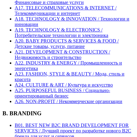
Финансовые и страховые услуги
A17. TELECOMMUNICATIONS & INTERNET /
Телекоммуникации и интернет
A18. TECHNOLOGY & INNOVATION / Технологии и
инновации
A19. TECHNOLOGY & ELECTRONICS /
Потребительские технологии и электроника
A20. BABY PRODUCTS & SERVICES & FOOD /
Детские товары, услуги, питание
A21. DEVELOPMENT & CONSTRUCTION /
Недвижимость и строительство
A22. INDUSTRY & ENERGY / Промышленность и
энергетика
A23. FASHION, STYLE & BEAUTY / Мода, стиль и
красота
A24. CULTURE & ART / Культура и искусство
A25. PURPOSEFUL BUSINESS / Социально-
ориентированный бизнес
A26. NON-PROFIT / Некоммерческие организации
B. BRANDING
B01. BEST NEW B2C BRAND DEVELOPMENT FOR
SERVICES / Лучший проект по разработке нового B2C
бренда для услуг и сервисов