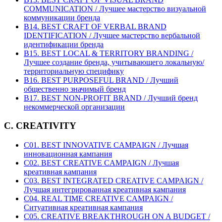
COMMUNICATION / Лучшее мастерство визуальной
коммуникации бренда
B14. BEST CRAFT OF VERBAL BRAND
IDENTIFICATION / Лучшее мастерство вербальной
идентификации бренда
B15. BEST LOCAL & TERRITORY BRANDING /
Лучшее создание бренда, учитывающего локальную/
территориальную специфику
B16. BEST PURPOSEFUL BRAND / Лучший
общественно значимый бренд
B17. BEST NON-PROFIT BRAND / Лучший бренд
некоммерческой организации
C. CREATIVITY
C01. BEST INNOVATIVE CAMPAIGN / Лучшая
инновационная кампания
C02. BEST CREATIVE CAMPAIGN / Лучшая
креативная кампания
C03. BEST INTEGRATED CREATIVE CAMPAIGN /
Лучшая интегрированная креативная кампания
C04. REAL TIME CREATIVE CAMPAIGN /
Ситуативная креативная кампания
C05. CREATIVE BREAKTHROUGH ON A BUDGET /