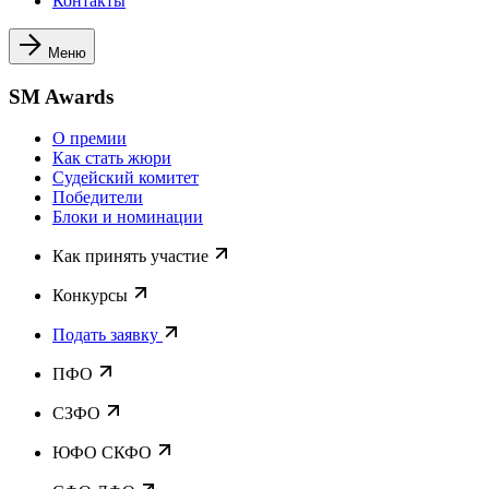
Контакты
Меню
SM Awards
О премии
Как стать жюри
Судейский комитет
Победители
Блоки и номинации
Как принять участие
Конкурсы
Подать заявку
ПФО
СЗФО
ЮФО СКФО