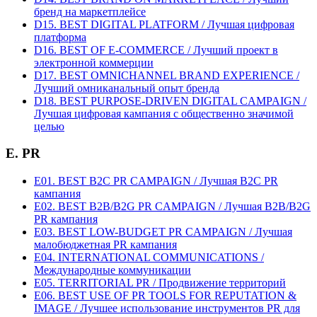
бренд на маркетплейсе
D15. BEST DIGITAL PLATFORM / Лучшая цифровая
платформа
D16. BEST OF E-COMMERCE / Лучший проект в
электронной коммерции
D17. BEST OMNICHANNEL BRAND EXPERIENCE /
Лучший омниканальный опыт бренда
D18. BEST PURPOSE-DRIVEN DIGITAL CAMPAIGN /
Лучшая цифровая кампания с общественно значимой
целью
E. PR
E01. BEST B2C PR CAMPAIGN / Лучшая B2C PR
кампания
E02. BEST B2B/B2G PR CAMPAIGN / Лучшая B2B/B2G
PR кампания
E03. BEST LOW-BUDGET PR CAMPAIGN / Лучшая
малобюджетная PR кампания
E04. INTERNATIONAL COMMUNICATIONS /
Международные коммуникации
E05. TERRITORIAL PR / Продвижение территорий
E06. BEST USE OF PR TOOLS FOR REPUTATION &
IMAGE / Лучшее использование инструментов PR для