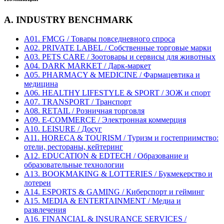
A. INDUSTRY BENCHMARK
A01. FMCG / Товары повседневного спроса
A02. PRIVATE LABEL / Собственные торговые марки
A03. PETS CARE / Зоотовары и сервисы для животных
A04. DARK MARKET / Дарк-маркет
A05. PHARMACY & MEDICINE / Фармацевтика и
медицина
A06. HEALTHY LIFESTYLE & SPORT / ЗОЖ и спорт
A07. TRANSPORT / Транспорт
A08. RETAIL / Розничная торговля
A09. E-COMMERCE / Электронная коммерция
A10. LEISURE / Досуг
A11. HORECA & TOURISM / Туризм и гостеприимство:
отели, рестораны, кейтеринг
A12. EDUCATION & EDTECH / Образование и
образовательные технологии
A13. BOOKMAKING & LOTTERIES / Букмекерство и
лотереи
A14. ESPORTS & GAMING / Киберспорт и гейминг
A15. MEDIA & ENTERTAINMENT / Медиа и
развлечения
A16. FINANCIAL & INSURANCE SERVICES /