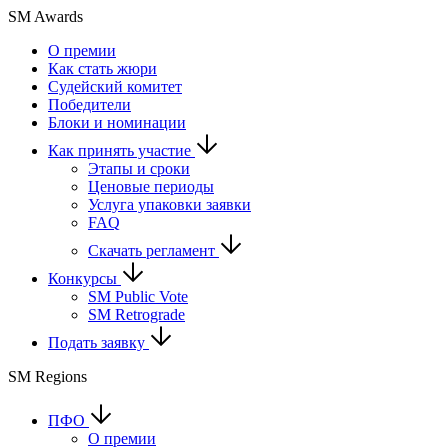
SM Awards
О премии
Как стать жюри
Судейский комитет
Победители
Блоки и номинации
Как принять участие
Этапы и сроки
Ценовые периоды
Услуга упаковки заявки
FAQ
Скачать регламент
Конкурсы
SM Public Vote
SM Retrograde
Подать заявку
SM Regions
ПФО
О премии