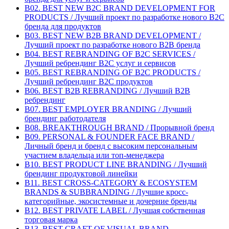
B02. BEST NEW B2C BRAND DEVELOPMENT FOR
PRODUCTS / Лучший проект по разработке нового B2C
бренда для продуктов
B03. BEST NEW B2B BRAND DEVELOPMENT /
Лучший проект по разработке нового B2B бренда
B04. BEST REBRANDING OF B2C SERVICES /
Лучший ребрендинг B2С услуг и сервисов
B05. BEST REBRANDING OF B2C PRODUCTS /
Лучший ребрендинг B2С продуктов
B06. BEST B2B REBRANDING / Лучший B2B
ребрендинг
B07. BEST EMPLOYER BRANDING / Лучший
брендинг работодателя
B08. BREAKTHROUGH BRAND / Прорывной бренд
B09. PERSONAL & FOUNDER FACE BRAND /
Личный бренд и бренд с высоким персональным
участием владельца или топ-менеджера
B10. BEST PRODUCT LINE BRANDING / Лучший
брендинг продуктовой линейки
B11. BEST CROSS-CATEGORY & ECOSYSTEM
BRANDS & SUBBRANDING / Лучшие кросс-
категорийные, экосистемные и дочерние бренды
B12. BEST PRIVATE LABEL / Лучшая собственная
торговая марка
B13. BEST CRAFT OF VISUAL BRAND