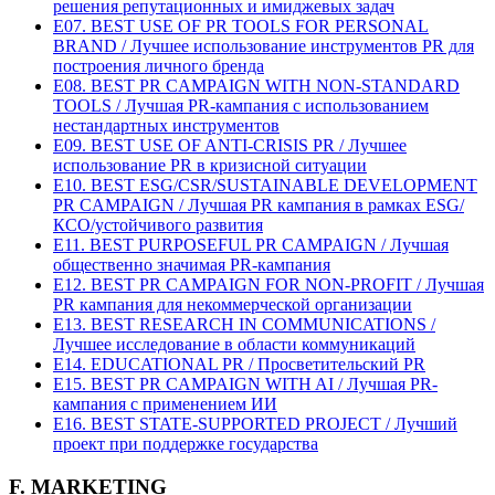
решения репутационных и имиджевых задач
E07. BEST USE OF PR TOOLS FOR PERSONAL
BRAND / Лучшее использование инструментов PR для
построения личного бренда
E08. BEST PR CAMPAIGN WITH NON-STANDARD
TOOLS / Лучшая PR-кампания с использованием
нестандартных инструментов
E09. BEST USE OF ANTI-CRISIS PR / Лучшее
использование PR в кризисной ситуации
E10. BEST ESG/CSR/SUSTAINABLE DEVELOPMENT
PR CAMPAIGN / Лучшая PR кампания в рамках ESG/
КСО/устойчивого развития
E11. BEST PURPOSEFUL PR CAMPAIGN / Лучшая
общественно значимая PR-кампания
E12. BEST PR CAMPAIGN FOR NON-PROFIT / Лучшая
PR кампания для некоммерческой организации
E13. BEST RESEARCH IN COMMUNICATIONS /
Лучшее исследование в области коммуникаций
E14. EDUCATIONAL PR / Просветительский PR
E15. BEST PR CAMPAIGN WITH AI / Лучшая PR-
кампания с применением ИИ
E16. BEST STATE-SUPPORTED PROJECT / Лучший
проект при поддержке государства
F. MARKETING