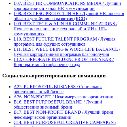
L07. BEST HR COMMUNICATIONS MEDIA / Лучший
корпоративный канал HR-коммуникаций
L08. BEST ESG PROJECT IN HR / Лучший HR-проект в
области устойчивого развития (КСО)
L09. BEST TECH & AI IN HR COMMUNICATIONS /
Лучшее использование технологий и ИИ в HR-
коммуникациях
L10. BEST FUTURE TALENT PROGRAM / Лучшая
программа для будущих сотрудников
L11. BEST WELL-BEING & WORK-LIFE BALANCE /
Лучшая корпоративная программа благополучия
L12. CORPORATE INFLUENCER OF THE YEAR /
Корпоративный инфлюенсер года
Социально-ориентированные номинации
A25. PURPOSEFUL BUSINESS / Социально-
ориентированный бизнес
A26. NON-PROFIT / Некоммерческие организации
B16. BEST PURPOSEFUL BRAND / Лучший
общественно значимый бренд
B17. BEST NON-PROFIT BRAND / Лучший бренд
некоммерческой организации
C14. BEST PURPOSEFUL CREATIVE CAMPAIGN /