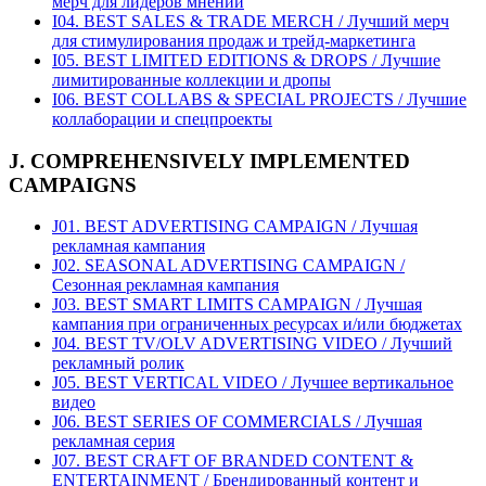
мерч для лидеров мнений
I04. BEST SALES & TRADE MERCH / Лучший мерч
для стимулирования продаж и трейд-маркетинга
I05. BEST LIMITED EDITIONS & DROPS / Лучшие
лимитированные коллекции и дропы
I06. BEST COLLABS & SPECIAL PROJECTS / Лучшие
коллаборации и спецпроекты
J. COMPREHENSIVELY IMPLEMENTED
CAMPAIGNS
J01. BEST ADVERTISING CAMPAIGN / Лучшая
рекламная кампания
J02. SEASONAL ADVERTISING CAMPAIGN /
Сезонная рекламная кампания
J03. BEST SMART LIMITS CAMPAIGN / Лучшая
кампания при ограниченных ресурсах и/или бюджетах
J04. BEST TV/OLV ADVERTISING VIDEO / Лучший
рекламный ролик
J05. BEST VERTICAL VIDEO / Лучшее вертикальное
видео
J06. BEST SERIES OF COMMERCIALS / Лучшая
рекламная серия
J07. BEST CRAFT OF BRANDED CONTENT &
ENTERTAINMENT / Брендированный контент и