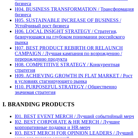
бизнеса
H04. BUSINESS TRANSFORMATION / Трансформация
бизнеса
H05. SUSTAINABLE INCREASE OF BUSINESS /
Устойчивый рост бизнеса
H06. LOCAL INSIGHT STRATEGY / Стратегия,
базирующаяся на глубоком понимании российского
рынка
H07. BEST PRODUCT REBIRTH OR RELAUNCH
CAMPAIGN / Лучшая кампания по возрождению /
перерождению продукта
H08. COMPETITIVE STRATEGY / Конкурентная
стратегия
H09. ACHIEVING GROWTH IN FLAT MARKET / Рост
в условиях стагнирующего рынка
H10. PURPOSEFUL STRATEGY / Общественно
значимая стратегия
I. BRANDING PRODUCTS
I01. BEST EVENT MERCH / Лучший событийный мерч
I02. BEST CORPORATE & HR MERCH / Лучшие
корпоративные подарки и HR-мерч
I03. BEST MERCH FOR OPINION LEADERS / Лучший