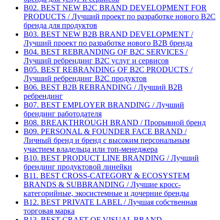
B02. BEST NEW B2C BRAND DEVELOPMENT FOR
PRODUCTS / Лучший проект по разработке нового B2C
бренда для продуктов
B03. BEST NEW B2B BRAND DEVELOPMENT /
Лучший проект по разработке нового B2B бренда
B04. BEST REBRANDING OF B2C SERVICES /
Лучший ребрендинг B2С услуг и сервисов
B05. BEST REBRANDING OF B2C PRODUCTS /
Лучший ребрендинг B2С продуктов
B06. BEST B2B REBRANDING / Лучший B2B
ребрендинг
B07. BEST EMPLOYER BRANDING / Лучший
брендинг работодателя
B08. BREAKTHROUGH BRAND / Прорывной бренд
B09. PERSONAL & FOUNDER FACE BRAND /
Личный бренд и бренд с высоким персональным
участием владельца или топ-менеджера
B10. BEST PRODUCT LINE BRANDING / Лучший
брендинг продуктовой линейки
B11. BEST CROSS-CATEGORY & ECOSYSTEM
BRANDS & SUBBRANDING / Лучшие кросс-
категорийные, экосистемные и дочерние бренды
B12. BEST PRIVATE LABEL / Лучшая собственная
торговая марка
B13. BEST CRAFT OF VISUAL BRAND