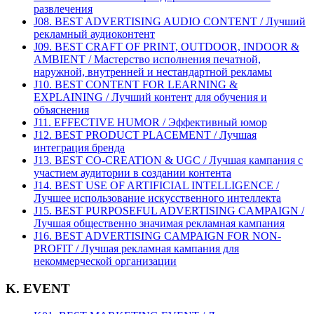
развлечения
J08. BEST ADVERTISING AUDIO CONTENT / Лучший
рекламный аудиоконтент
J09. BEST CRAFT OF PRINT, OUTDOOR, INDOOR &
AMBIENT / Мастерство исполнения печатной,
наружной, внутренней и нестандартной рекламы
J10. BEST CONTENT FOR LEARNING &
EXPLAINING / Лучший контент для обучения и
объяснения
J11. EFFECTIVE HUMOR / Эффективный юмор
J12. BEST PRODUCT PLACEMENT / Лучшая
интеграция бренда
J13. BEST CO-CREATION & UGC / Лучшая кампания с
участием аудитории в создании контента
J14. BEST USE OF ARTIFICIAL INTELLIGENCE /
Лучшее использование искусственного интеллекта
J15. BEST PURPOSEFUL ADVERTISING CAMPAIGN /
Лучшая общественно значимая рекламная кампания
J16. BEST ADVERTISING CAMPAIGN FOR NON-
PROFIT / Лучшая рекламная кампания для
некоммерческой организации
K. EVENT