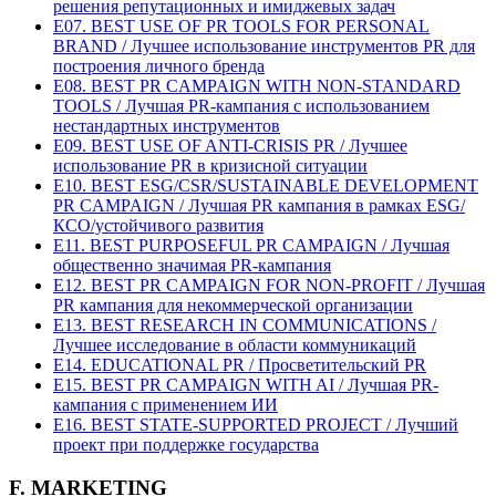
решения репутационных и имиджевых задач
E07. BEST USE OF PR TOOLS FOR PERSONAL
BRAND / Лучшее использование инструментов PR для
построения личного бренда
E08. BEST PR CAMPAIGN WITH NON-STANDARD
TOOLS / Лучшая PR-кампания с использованием
нестандартных инструментов
E09. BEST USE OF ANTI-CRISIS PR / Лучшее
использование PR в кризисной ситуации
E10. BEST ESG/CSR/SUSTAINABLE DEVELOPMENT
PR CAMPAIGN / Лучшая PR кампания в рамках ESG/
КСО/устойчивого развития
E11. BEST PURPOSEFUL PR CAMPAIGN / Лучшая
общественно значимая PR-кампания
E12. BEST PR CAMPAIGN FOR NON-PROFIT / Лучшая
PR кампания для некоммерческой организации
E13. BEST RESEARCH IN COMMUNICATIONS /
Лучшее исследование в области коммуникаций
E14. EDUCATIONAL PR / Просветительский PR
E15. BEST PR CAMPAIGN WITH AI / Лучшая PR-
кампания с применением ИИ
E16. BEST STATE-SUPPORTED PROJECT / Лучший
проект при поддержке государства
F. MARKETING