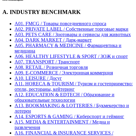
A. INDUSTRY BENCHMARK
A01. FMCG / Товары повседневного спроса
A02. PRIVATE LABEL / Собственные торговые марки
A03. PETS CARE / Зоотовары и сервисы для животных
A04. DARK MARKET / Дарк-маркет
A05. PHARMACY & MEDICINE / Фармацевтика и
медицина
A06. HEALTHY LIFESTYLE & SPORT / ЗОЖ и спорт
A07. TRANSPORT / Транспорт
A08. RETAIL / Розничная торговля
A09. E-COMMERCE / Электронная коммерция
A10. LEISURE / Досуг
A11. HORECA & TOURISM / Туризм и гостеприимство:
отели, рестораны, кейтеринг
A12. EDUCATION & EDTECH / Образование и
образовательные технологии
A13. BOOKMAKING & LOTTERIES / Букмекерство и
лотереи
A14. ESPORTS & GAMING / Киберспорт и гейминг
A15. MEDIA & ENTERTAINMENT / Медиа и
развлечения
A16. FINANCIAL & INSURANCE SERVICES /