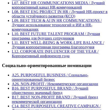
L07. BEST HR COMMUNICATIONS MEDIA / Лучший
корпоративный канал HR-коммуникаций
L08. BEST ESG PROJECT IN HR / Лучший HR-проект в
области устойчивого развития (КСО)
L09. BEST TECH & AI IN HR COMMUNICATIONS /
Лучшее использование технологий и ИИ в HR-
коммуникациях
L10. BEST FUTURE TALENT PROGRAM / Лучшая
программа для будущих сотрудников
L11. BEST WELL-BEING & WORK-LIFE BALANCE /
Лучшая корпоративная программа благополучия
L12. CORPORATE INFLUENCER OF THE YEAR /
Корпоративный инфлюенсер года
Социально-ориентированные номинации
A25. PURPOSEFUL BUSINESS / Социально-
ориентированный бизнес
A26. NON-PROFIT / Некоммерческие организации
B16. BEST PURPOSEFUL BRAND / Лучший
общественно значимый бренд
B17. BEST NON-PROFIT BRAND / Лучший бренд
некоммерческой организации
C14. BEST PURPOSEFUL CREATIVE CAMPAIGN /