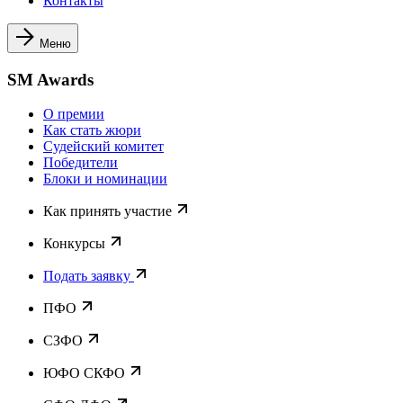
Контакты
Меню
SM Awards
О премии
Как стать жюри
Судейский комитет
Победители
Блоки и номинации
Как принять участие
Конкурсы
Подать заявку
ПФО
СЗФО
ЮФО СКФО