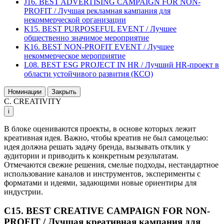
J16. BEST ADVERTISING CAMPAIGN FOR NON-
PROFIT / Лучшая рекламная кампания для
некоммерческой организации
K15. BEST PURPOSEFUL EVENT / Лучшее
общественно значимое мероприятие
K16. BEST NON-PROFIT EVENT / Лучшее
некоммерческое мероприятие
L08. BEST ESG PROJECT IN HR / Лучший HR-проект в
области устойчивого развития (КСО)
Номинации
Закрыть
C. CREATIVITY
i
В блоке оцениваются проекты, в основе которых лежит
креативная идея. Важно, чтобы креатив не был самоцелью:
идея должна решать задачу бренда, вызывать отклик у
аудитории и приводить к конкретным результатам.
Отмечаются свежие решения, смелые подходы, нестандартное
использование каналов и инструментов, эксперименты с
форматами и идеями, задающими новые ориентиры для
индустрии.
C15. BEST CREATIVE CAMPAIGN FOR NON-
PROFIT / Лучшая креативная кампания для