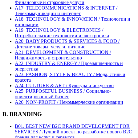
Финансовые и страховые услуги
A17. TELECOMMUNICATIONS & INTERNET /
Телекоммуникации и интернет
A18. TECHNOLOGY & INNOVATION / Технологии и
инновации
A19. TECHNOLOGY & ELECTRONICS /
Потребительские технологии и электроника
A20. BABY PRODUCTS & SERVICES & FOOD /
Детские товары, услуги, питание
A21. DEVELOPMENT & CONSTRUCTION /
Недвижимость и строительство
A22. INDUSTRY & ENERGY / Промышленность и
энергетика
A23. FASHION, STYLE & BEAUTY / Мода, стиль и
красота
A24. CULTURE & ART / Культура и искусство
A25. PURPOSEFUL BUSINESS / Социально-
ориентированный бизнес
A26. NON-PROFIT / Некоммерческие организации
B. BRANDING
B01. BEST NEW B2C BRAND DEVELOPMENT FOR
SERVICES / Лучший проект по разработке нового B2C
бренда для услуг и сервисов