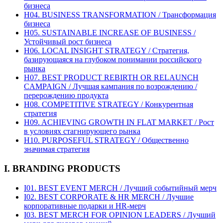
бизнеса
H04. BUSINESS TRANSFORMATION / Трансформация
бизнеса
H05. SUSTAINABLE INCREASE OF BUSINESS /
Устойчивый рост бизнеса
H06. LOCAL INSIGHT STRATEGY / Стратегия,
базирующаяся на глубоком понимании российского
рынка
H07. BEST PRODUCT REBIRTH OR RELAUNCH
CAMPAIGN / Лучшая кампания по возрождению /
перерождению продукта
H08. COMPETITIVE STRATEGY / Конкурентная
стратегия
H09. ACHIEVING GROWTH IN FLAT MARKET / Рост
в условиях стагнирующего рынка
H10. PURPOSEFUL STRATEGY / Общественно
значимая стратегия
I. BRANDING PRODUCTS
I01. BEST EVENT MERCH / Лучший событийный мерч
I02. BEST CORPORATE & HR MERCH / Лучшие
корпоративные подарки и HR-мерч
I03. BEST MERCH FOR OPINION LEADERS / Лучший