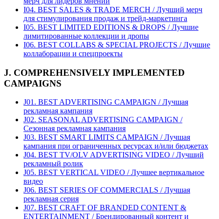
мерч для лидеров мнений
I04. BEST SALES & TRADE MERCH / Лучший мерч
для стимулирования продаж и трейд-маркетинга
I05. BEST LIMITED EDITIONS & DROPS / Лучшие
лимитированные коллекции и дропы
I06. BEST COLLABS & SPECIAL PROJECTS / Лучшие
коллаборации и спецпроекты
J. COMPREHENSIVELY IMPLEMENTED
CAMPAIGNS
J01. BEST ADVERTISING CAMPAIGN / Лучшая
рекламная кампания
J02. SEASONAL ADVERTISING CAMPAIGN /
Сезонная рекламная кампания
J03. BEST SMART LIMITS CAMPAIGN / Лучшая
кампания при ограниченных ресурсах и/или бюджетах
J04. BEST TV/OLV ADVERTISING VIDEO / Лучший
рекламный ролик
J05. BEST VERTICAL VIDEO / Лучшее вертикальное
видео
J06. BEST SERIES OF COMMERCIALS / Лучшая
рекламная серия
J07. BEST CRAFT OF BRANDED CONTENT &
ENTERTAINMENT / Брендированный контент и