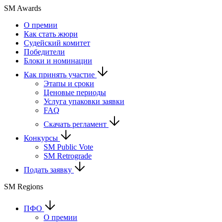
SM Awards
О премии
Как стать жюри
Судейский комитет
Победители
Блоки и номинации
Как принять участие
Этапы и сроки
Ценовые периоды
Услуга упаковки заявки
FAQ
Скачать регламент
Конкурсы
SM Public Vote
SM Retrograde
Подать заявку
SM Regions
ПФО
О премии