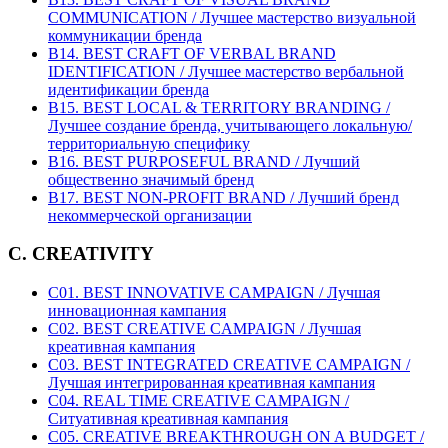
COMMUNICATION / Лучшее мастерство визуальной
коммуникации бренда
B14. BEST CRAFT OF VERBAL BRAND
IDENTIFICATION / Лучшее мастерство вербальной
идентификации бренда
B15. BEST LOCAL & TERRITORY BRANDING /
Лучшее создание бренда, учитывающего локальную/
территориальную специфику
B16. BEST PURPOSEFUL BRAND / Лучший
общественно значимый бренд
B17. BEST NON-PROFIT BRAND / Лучший бренд
некоммерческой организации
C. CREATIVITY
C01. BEST INNOVATIVE CAMPAIGN / Лучшая
инновационная кампания
C02. BEST CREATIVE CAMPAIGN / Лучшая
креативная кампания
C03. BEST INTEGRATED CREATIVE CAMPAIGN /
Лучшая интегрированная креативная кампания
C04. REAL TIME CREATIVE CAMPAIGN /
Ситуативная креативная кампания
C05. CREATIVE BREAKTHROUGH ON A BUDGET /