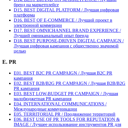
бренд на маркетплейсе
D15. BEST DIGITAL PLATFORM / Лучшая цифровая
платформа
D16. BEST OF E-COMMERCE / Лучший проект в
электронной коммерции
D17. BEST OMNICHANNEL BRAND EXPERIENCE /
Лучший омниканальный опыт бренда
D18. BEST PURPOSE-DRIVEN DIGITAL CAMPAIGN /
Лучшая цифровая кампания с общественно значимой
целью
E. PR
E01. BEST B2C PR CAMPAIGN / Лучшая B2C PR
кампания
E02. BEST B2B/B2G PR CAMPAIGN / Лучшая B2B/B2G
PR кампания
E03. BEST LOW-BUDGET PR CAMPAIGN / Лучшая
малобюджетная PR кампания
E04. INTERNATIONAL COMMUNICATIONS /
Международные коммуникации
E05. TERRITORIAL PR / Продвижение территорий
E06. BEST USE OF PR TOOLS FOR REPUTATION &
IMAGE / Лучшее использование инструментов PR для