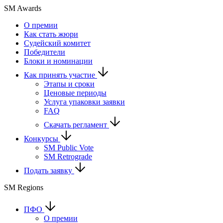
SM Awards
О премии
Как стать жюри
Судейский комитет
Победители
Блоки и номинации
Как принять участие
Этапы и сроки
Ценовые периоды
Услуга упаковки заявки
FAQ
Скачать регламент
Конкурсы
SM Public Vote
SM Retrograde
Подать заявку
SM Regions
ПФО
О премии