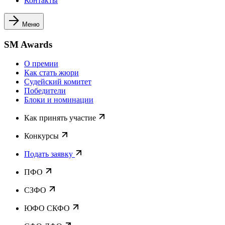
Контакты
Меню
SM Awards
О премии
Как стать жюри
Судейский комитет
Победители
Блоки и номинации
Как принять участие
Конкурсы
Подать заявку
ПФО
СЗФО
ЮФО СКФО