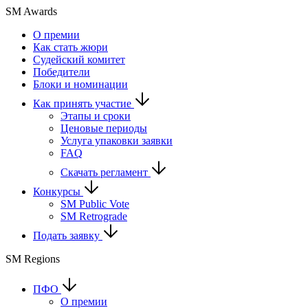
SM Awards
О премии
Как стать жюри
Судейский комитет
Победители
Блоки и номинации
Как принять участие
Этапы и сроки
Ценовые периоды
Услуга упаковки заявки
FAQ
Скачать регламент
Конкурсы
SM Public Vote
SM Retrograde
Подать заявку
SM Regions
ПФО
О премии