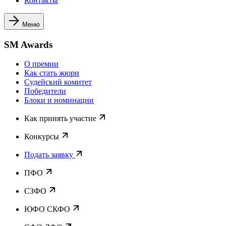
Контакты
Меню
SM Awards
О премии
Как стать жюри
Судейский комитет
Победители
Блоки и номинации
Как принять участие
Конкурсы
Подать заявку
ПФО
СЗФО
ЮФО СКФО