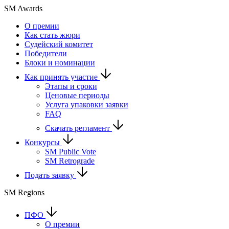
SM Awards
О премии
Как стать жюри
Судейский комитет
Победители
Блоки и номинации
Как принять участие
Этапы и сроки
Ценовые периоды
Услуга упаковки заявки
FAQ
Скачать регламент
Конкурсы
SM Public Vote
SM Retrograde
Подать заявку
SM Regions
ПФО
О премии