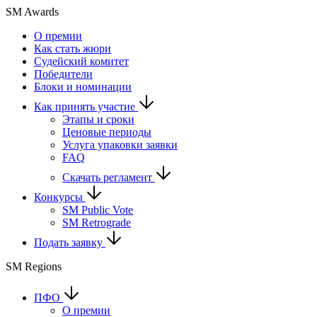
SM Awards
О премии
Как стать жюри
Судейский комитет
Победители
Блоки и номинации
Как принять участие
Этапы и сроки
Ценовые периоды
Услуга упаковки заявки
FAQ
Скачать регламент
Конкурсы
SM Public Vote
SM Retrograde
Подать заявку
SM Regions
ПФО
О премии