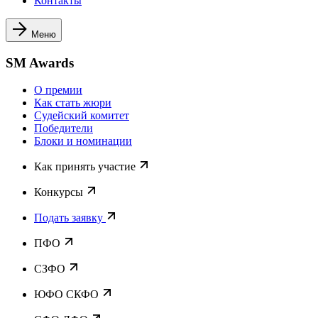
Контакты
Меню
SM Awards
О премии
Как стать жюри
Судейский комитет
Победители
Блоки и номинации
Как принять участие
Конкурсы
Подать заявку
ПФО
СЗФО
ЮФО СКФО