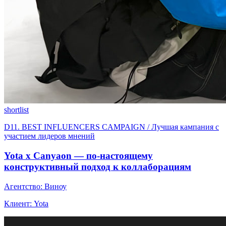
shortlist
D11. BEST INFLUENСERS CAMPAIGN / Лучшая кампания с
участием лидеров мнений
Yota x Canyaon — по-настоящему
конструктивный подход к коллаборациям
Агентство: Виноу
Клиент: Yota