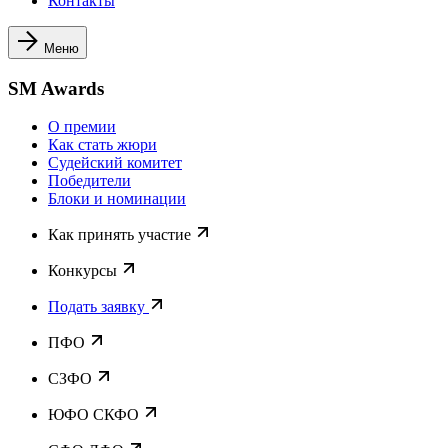
Контакты
Меню
SM Awards
О премии
Как стать жюри
Судейский комитет
Победители
Блоки и номинации
Как принять участие
Конкурсы
Подать заявку
ПФО
СЗФО
ЮФО СКФО