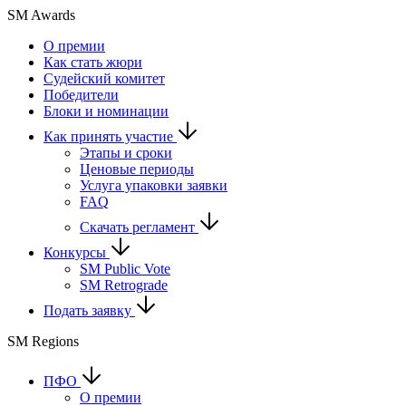
SM Awards
О премии
Как стать жюри
Судейский комитет
Победители
Блоки и номинации
Как принять участие
Этапы и сроки
Ценовые периоды
Услуга упаковки заявки
FAQ
Скачать регламент
Конкурсы
SM Public Vote
SM Retrograde
Подать заявку
SM Regions
ПФО
О премии