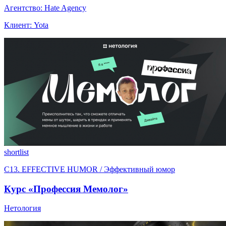
Агентство: Hate Agency
Клиент: Yota
shortlist
C13. EFFECTIVE HUMOR / Эффективный юмор
Курс «Профессия Мемолог»
Нетология