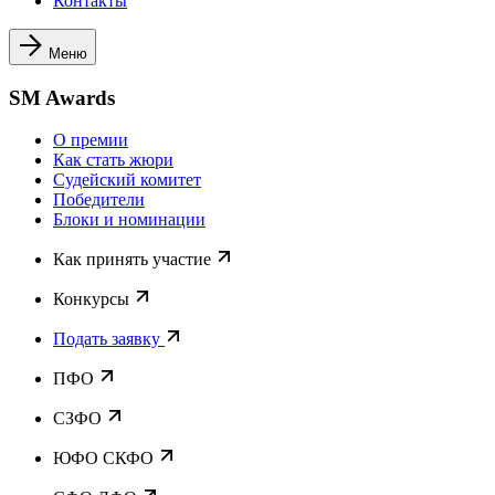
Контакты
Меню
SM Awards
О премии
Как стать жюри
Судейский комитет
Победители
Блоки и номинации
Как принять участие
Конкурсы
Подать заявку
ПФО
СЗФО
ЮФО СКФО