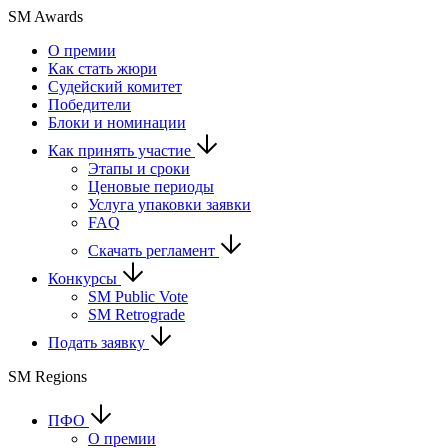
SM Awards
О премии
Как стать жюри
Судейский комитет
Победители
Блоки и номинации
Как принять участие
Этапы и сроки
Ценовые периоды
Услуга упаковки заявки
FAQ
Скачать регламент
Конкурсы
SM Public Vote
SM Retrograde
Подать заявку
SM Regions
ПФО
О премии