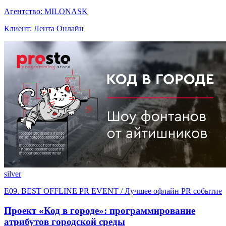
Агентство: MILONASK
Клиент: Лента Онлайн
silver
E09. BEST OFFLINE PR EVENT / Лучшее офлайн PR событие
Проект «Код в городе»: программирование
атрибутов городской среды