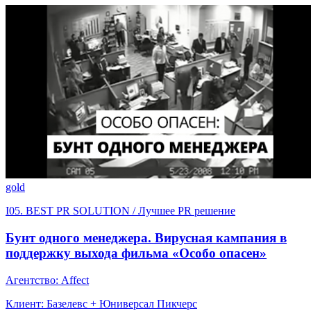
gold
I05. BEST PR SOLUTION / Лучшее PR решение
Бунт одного менеджера. Вирусная кампания в
поддержку выхода фильма «Особо опасен»
Агентство: Affect
Клиент: Базелевс + Юниверсал Пикчерс