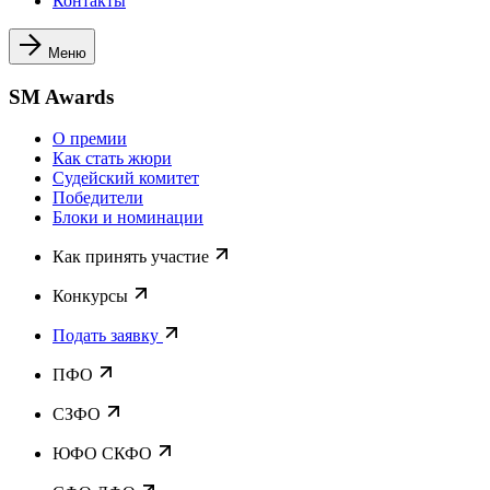
Контакты
Меню
SM Awards
О премии
Как стать жюри
Судейский комитет
Победители
Блоки и номинации
Как принять участие
Конкурсы
Подать заявку
ПФО
СЗФО
ЮФО СКФО