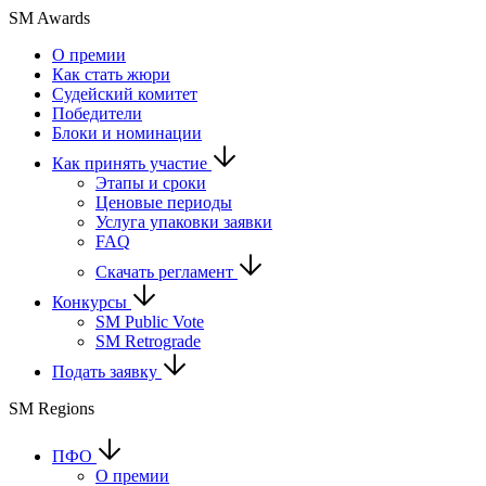
SM Awards
О премии
Как стать жюри
Судейский комитет
Победители
Блоки и номинации
Как принять участие
Этапы и сроки
Ценовые периоды
Услуга упаковки заявки
FAQ
Скачать регламент
Конкурсы
SM Public Vote
SM Retrograde
Подать заявку
SM Regions
ПФО
О премии