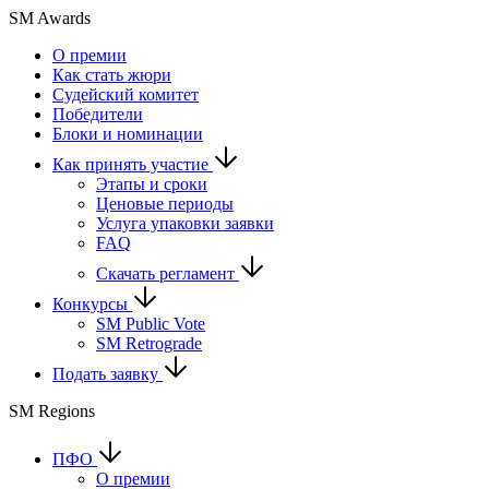
SM Awards
О премии
Как стать жюри
Судейский комитет
Победители
Блоки и номинации
Как принять участие
Этапы и сроки
Ценовые периоды
Услуга упаковки заявки
FAQ
Скачать регламент
Конкурсы
SM Public Vote
SM Retrograde
Подать заявку
SM Regions
ПФО
О премии