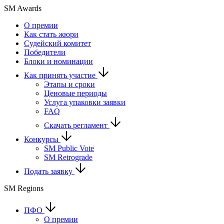
SM Awards
О премии
Как стать жюри
Судейский комитет
Победители
Блоки и номинации
Как принять участие
Этапы и сроки
Ценовые периоды
Услуга упаковки заявки
FAQ
Скачать регламент
Конкурсы
SM Public Vote
SM Retrograde
Подать заявку
SM Regions
ПФО
О премии