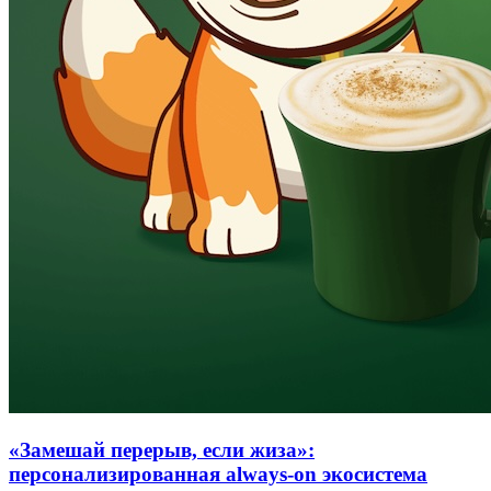
«Замешай перерыв, если жиза»:
персонализированная always-on экосистема