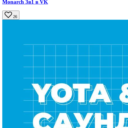
Monarch 3в1 в VK
26