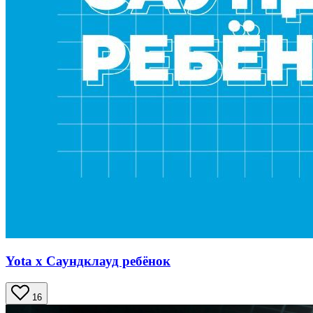
Yota x Саундклауд ребёнок
16