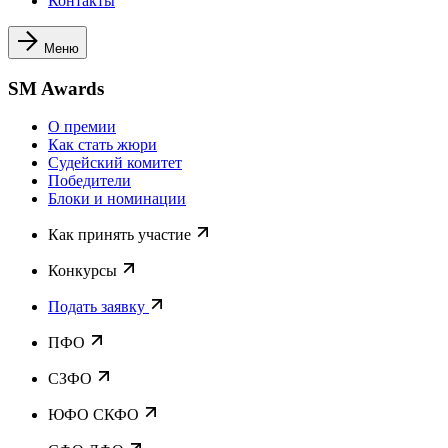
Контакты
Меню
SM Awards
О премии
Как стать жюри
Судейский комитет
Победители
Блоки и номинации
Как принять участие
Конкурсы
Подать заявку
ПФО
СЗФО
ЮФО СКФО