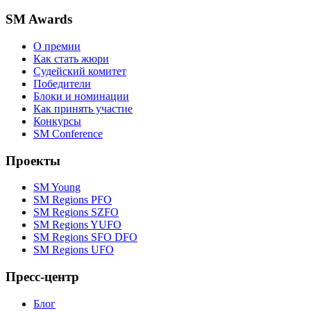
SM Awards
О премии
Как стать жюри
Судейский комитет
Победители
Блоки и номинации
Как принять участие
Конкурсы
SM Conference
Проекты
SM Young
SM Regions PFO
SM Regions SZFO
SM Regions YUFO
SM Regions SFO DFO
SM Regions UFO
Пресс-центр
Блог