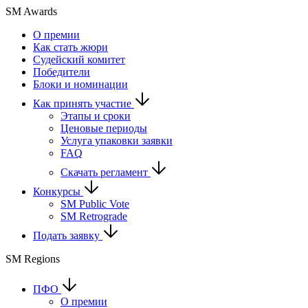
SM Awards
О премии
Как стать жюри
Судейский комитет
Победители
Блоки и номинации
Как принять участие
Этапы и сроки
Ценовые периоды
Услуга упаковки заявки
FAQ
Скачать регламент
Конкурсы
SM Public Vote
SM Retrograde
Подать заявку
SM Regions
ПФО
О премии