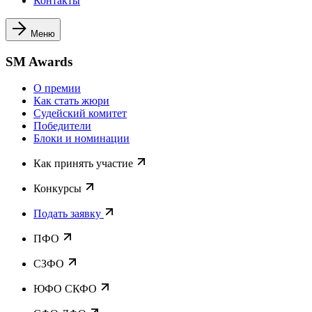
Контакты
Меню
SM Awards
О премии
Как стать жюри
Судейский комитет
Победители
Блоки и номинации
Как принять участие
Конкурсы
Подать заявку
ПФО
СЗФО
ЮФО СКФО