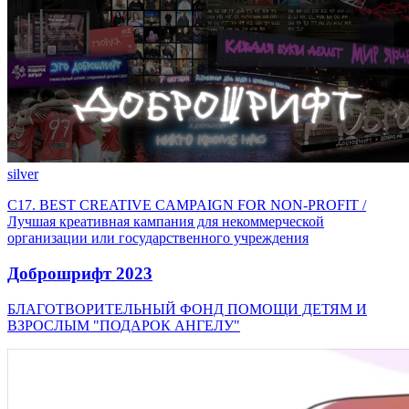
silver
C17. BEST CREATIVE CAMPAIGN FOR NON-PROFIT /
Лучшая креативная кампания для некоммерческой
организации или государственного учреждения
Доброшрифт 2023
БЛАГОТВОРИТЕЛЬНЫЙ ФОНД ПОМОЩИ ДЕТЯМ И
ВЗРОСЛЫМ "ПОДАРОК АНГЕЛУ"