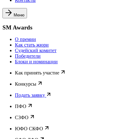
Контакты
Меню
SM Awards
О премии
Как стать жюри
Судейский комитет
Победители
Блоки и номинации
Как принять участие
Конкурсы
Подать заявку
ПФО
СЗФО
ЮФО СКФО