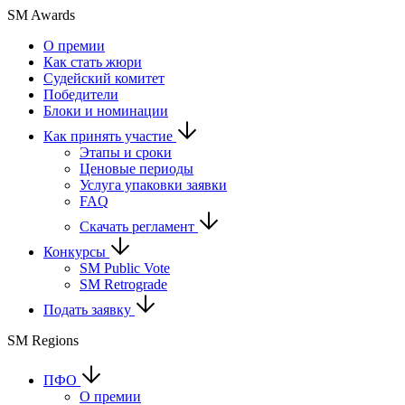
SM Awards
О премии
Как стать жюри
Судейский комитет
Победители
Блоки и номинации
Как принять участие
Этапы и сроки
Ценовые периоды
Услуга упаковки заявки
FAQ
Скачать регламент
Конкурсы
SM Public Vote
SM Retrograde
Подать заявку
SM Regions
ПФО
О премии