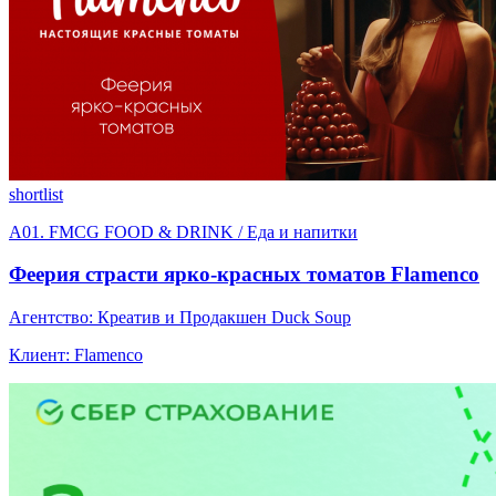
shortlist
A01. FMCG FOOD & DRINK / Еда и напитки
Феерия страсти ярко-красных томатов Flamenco
Агентство: Креатив и Продакшен Duck Soup
Клиент: Flamenco