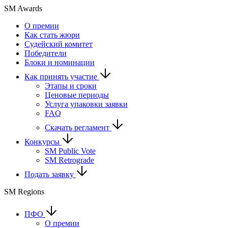
SM Awards
О премии
Как стать жюри
Судейский комитет
Победители
Блоки и номинации
Как принять участие
Этапы и сроки
Ценовые периоды
Услуга упаковки заявки
FAQ
Скачать регламент
Конкурсы
SM Public Vote
SM Retrograde
Подать заявку
SM Regions
ПФО
О премии