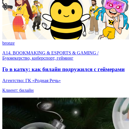
bronze
A14. BOOKMAKING & ESPORTS & GAMING /
Букмекерство, киберспорт, гейминг
Го в катку: как билайн подружился с геймерами
Агентство: ГК «Родная Речь»
Клиент: билайн