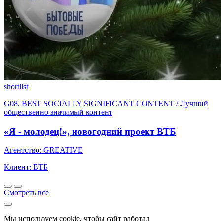
shortlist
G08. BEST SOCIALLY SIGNIFICANT CONTENT / Лучший
общественно значимый контент
«Я - молодец!», новогодний проект ВТБ
Агентство: GREATIVE
Клиент: ВТБ
Смотреть все
Мы используем cookie, чтобы сайт работал