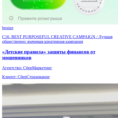
bronze
C16. BEST PURPOSEFUL CREATIVE CAMPAIGN / Лучшая
общественно значимая креативная кампания
«Детские правила» защиты финансов от
мошенников
Агентство: СберМаркетинг
Клиент: СберСтрахование