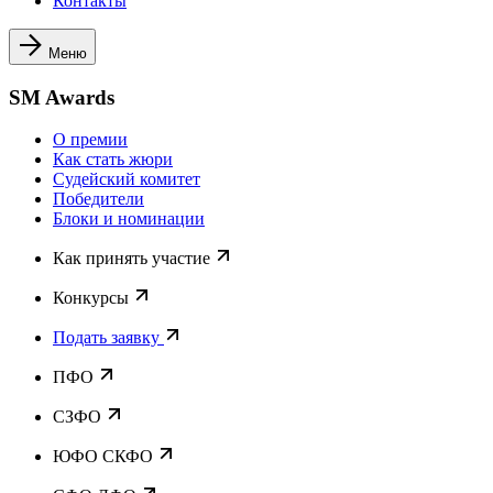
Контакты
Меню
SM Awards
О премии
Как стать жюри
Судейский комитет
Победители
Блоки и номинации
Как принять участие
Конкурсы
Подать заявку
ПФО
СЗФО
ЮФО СКФО