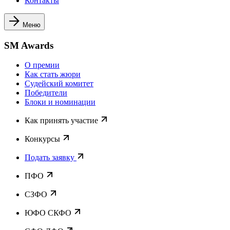
Контакты
Меню
SM Awards
О премии
Как стать жюри
Судейский комитет
Победители
Блоки и номинации
Как принять участие
Конкурсы
Подать заявку
ПФО
СЗФО
ЮФО СКФО