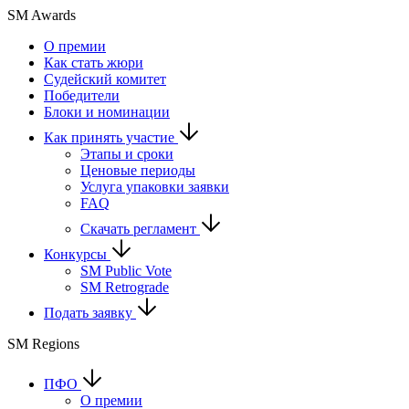
SM Awards
О премии
Как стать жюри
Судейский комитет
Победители
Блоки и номинации
Как принять участие
Этапы и сроки
Ценовые периоды
Услуга упаковки заявки
FAQ
Скачать регламент
Конкурсы
SM Public Vote
SM Retrograde
Подать заявку
SM Regions
ПФО
О премии