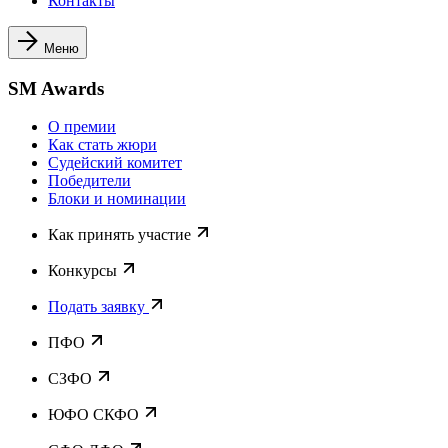
Контакты
Меню
SM Awards
О премии
Как стать жюри
Судейский комитет
Победители
Блоки и номинации
Как принять участие
Конкурсы
Подать заявку
ПФО
СЗФО
ЮФО СКФО