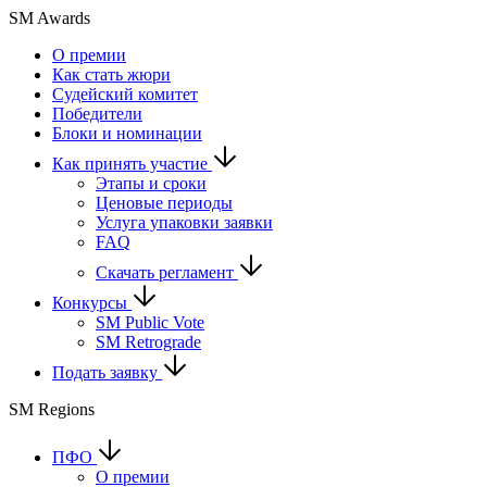
SM Awards
О премии
Как стать жюри
Судейский комитет
Победители
Блоки и номинации
Как принять участие
Этапы и сроки
Ценовые периоды
Услуга упаковки заявки
FAQ
Скачать регламент
Конкурсы
SM Public Vote
SM Retrograde
Подать заявку
SM Regions
ПФО
О премии