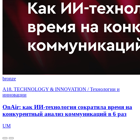
bronze
A18. TECHNOLOGY & INNOVATION / Технологии и
инновации
OnAir: как ИИ-технология сократила время на
конкурентный анализ коммуникаций в 6 раз
UM