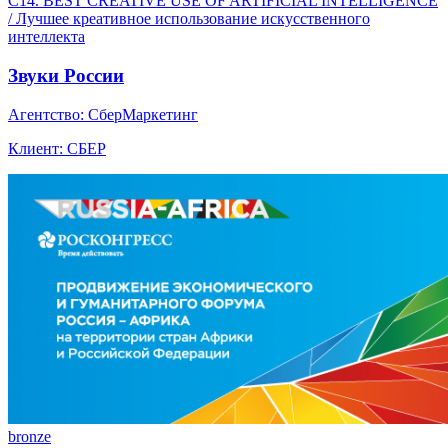
C14. BEST CREATIVE USE OF ARTIFICIAL INTELLIGENCE
/ Лучшее креативное использование искусственного
интеллекта
Звуки России
Агентство: СберМаркетинг
Клиент: СБЕР
bronze