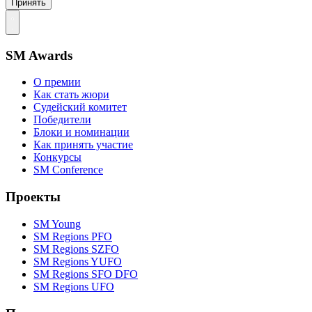
Принять
SM Awards
О премии
Как стать жюри
Судейский комитет
Победители
Блоки и номинации
Как принять участие
Конкурсы
SM Conference
Проекты
SM Young
SM Regions PFO
SM Regions SZFO
SM Regions YUFO
SM Regions SFO DFO
SM Regions UFO