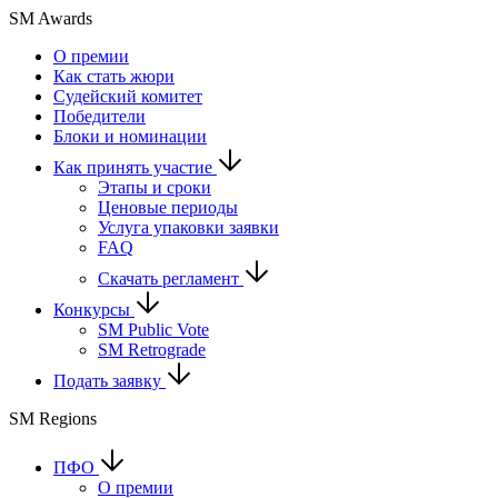
SM Awards
О премии
Как стать жюри
Судейский комитет
Победители
Блоки и номинации
Как принять участие
Этапы и сроки
Ценовые периоды
Услуга упаковки заявки
FAQ
Скачать регламент
Конкурсы
SM Public Vote
SM Retrograde
Подать заявку
SM Regions
ПФО
О премии