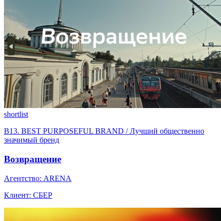
shortlist
B13. BEST PURPOSEFUL BRAND / Лучший общественно
значимый бренд
Возвращение
Агентство: ARENA
Клиент: СБЕР