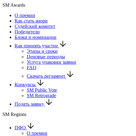
SM Awards
О премии
Как стать жюри
Судейский комитет
Победители
Блоки и номинации
Как принять участие
Этапы и сроки
Ценовые периоды
Услуга упаковки заявки
FAQ
Скачать регламент
Конкурсы
SM Public Vote
SM Retrograde
Подать заявку
SM Regions
ПФО
О премии