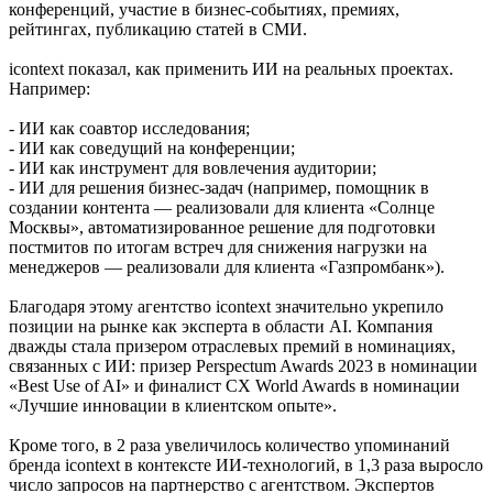
конференций, участие в бизнес-событиях, премиях,
рейтингах, публикацию статей в СМИ.
icontext показал, как применить ИИ на реальных проектах.
Например:
- ИИ как соавтор исследования;
- ИИ как соведущий на конференции;
- ИИ как инструмент для вовлечения аудитории;
- ИИ для решения бизнес-задач (например, помощник в
создании контента — реализовали для клиента «Солнце
Москвы», автоматизированное решение для подготовки
постмитов по итогам встреч для снижения нагрузки на
менеджеров — реализовали для клиента «Газпромбанк»).
Благодаря этому агентство icontext значительно укрепило
позиции на рынке как эксперта в области AI. Компания
дважды стала призером отраслевых премий в номинациях,
связанных с ИИ: призер Perspectum Awards 2023 в номинации
«Best Use of AI» и финалист СХ World Awards в номинации
«Лучшие инновации в клиентском опыте».
Кроме того, в 2 раза увеличилось количество упоминаний
бренда icontext в контексте ИИ-технологий, в 1,3 раза выросло
число запросов на партнерство с агентством. Экспертов