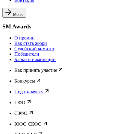
Контакты
Меню
SM Awards
О премии
Как стать жюри
Судейский комитет
Победители
Блоки и номинации
Как принять участие
Конкурсы
Подать заявку
ПФО
СЗФО
ЮФО СКФО