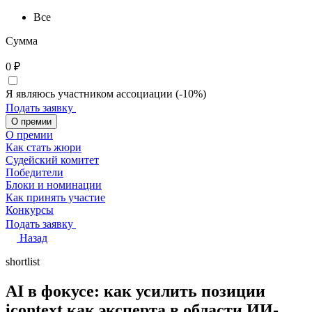
Все
Сумма
0
₽
Я являюсь участником ассоциации (-10%)
Подать заявку
О премии
О премии
Как стать жюри
Судейский комитет
Победители
Блоки и номинации
Как принять участие
Конкурсы
Подать заявку
Назад
shortlist
AI в фокусе: как усилить позиции
icontext как эксперта в области ИИ-