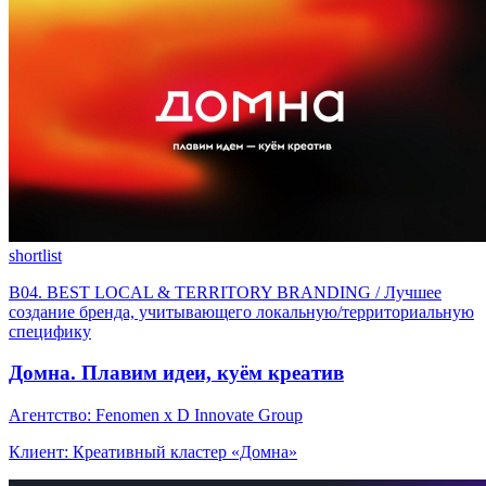
shortlist
B04. BEST LOCAL & TERRITORY BRANDING / Лучшее
создание бренда, учитывающего локальную/территориальную
специфику
Домна. Плавим идеи, куём креатив
Агентство: Fenomen x D Innovate Group
Клиент: Креативный кластер «Домна»