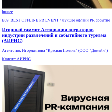
bronze
E09. BEST OFFLINE PR EVENT / Лучшее офлайн PR событие
Игорный саммит Ассоциации операторов
индустрии развлечений и событийного туризма
(АИРИС)
Агентство: Игорная зона "Красная Поляна" (ООО "Домейн")
Клиент: АИРИС