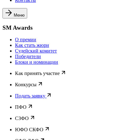
Контакты
Меню
SM Awards
О премии
Как стать жюри
Судейский комитет
Победители
Блоки и номинации
Как принять участие
Конкурсы
Подать заявку
ПФО
СЗФО
ЮФО СКФО