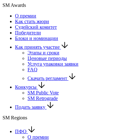
SM Awards
О премии
Как стать жюри
Судейский комитет
Победители
Блоки и номинации
Как принять участие
Этапы и сроки
Ценовые периоды
Услуга упаковки заявки
FAQ
Скачать регламент
Конкурсы
SM Public Vote
SM Retrograde
Подать заявку
SM Regions
ПФО
О премии