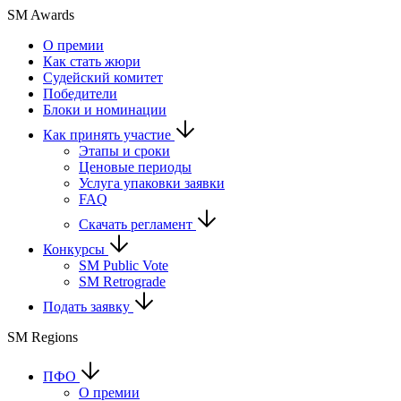
SM Awards
О премии
Как стать жюри
Судейский комитет
Победители
Блоки и номинации
Как принять участие
Этапы и сроки
Ценовые периоды
Услуга упаковки заявки
FAQ
Скачать регламент
Конкурсы
SM Public Vote
SM Retrograde
Подать заявку
SM Regions
ПФО
О премии