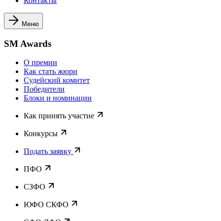
Контакты
Меню
SM Awards
О премии
Как стать жюри
Судейский комитет
Победители
Блоки и номинации
Как принять участие
Конкурсы
Подать заявку
ПФО
СЗФО
ЮФО СКФО