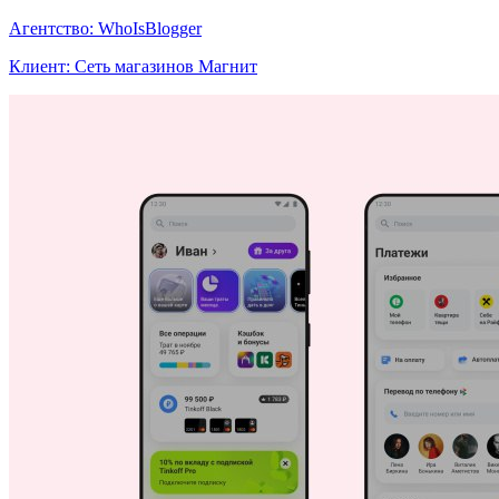
Агентство: WhoIsBlogger
Клиент: Сеть магазинов Магнит