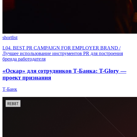
shortlist
L04. BEST PR CAMPAIGN FOR EMPLOYER BRAND /
Лучшее использование инструментов PR для построения
бренда работодателя
«Оскар» для сотрудников Т-Банка: T-Glory —
проект признания
Т-Банк