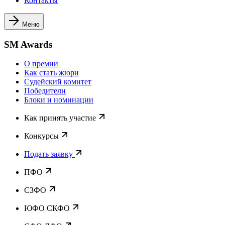
Контакты
Меню
SM Awards
О премии
Как стать жюри
Судейский комитет
Победители
Блоки и номинации
Как принять участие
Конкурсы
Подать заявку
ПФО
СЗФО
ЮФО СКФО