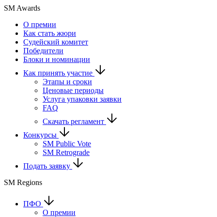
SM Awards
О премии
Как стать жюри
Судейский комитет
Победители
Блоки и номинации
Как принять участие
Этапы и сроки
Ценовые периоды
Услуга упаковки заявки
FAQ
Скачать регламент
Конкурсы
SM Public Vote
SM Retrograde
Подать заявку
SM Regions
ПФО
О премии