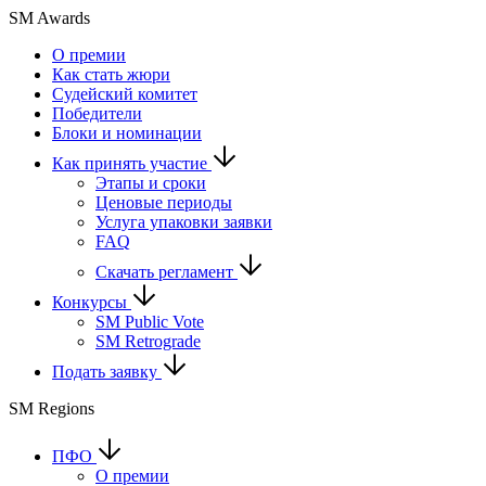
SM Awards
О премии
Как стать жюри
Судейский комитет
Победители
Блоки и номинации
Как принять участие
Этапы и сроки
Ценовые периоды
Услуга упаковки заявки
FAQ
Скачать регламент
Конкурсы
SM Public Vote
SM Retrograde
Подать заявку
SM Regions
ПФО
О премии