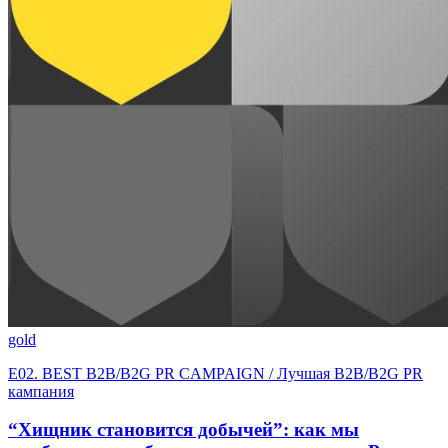
gold
E02. BEST B2B/B2G PR CAMPAIGN / Лучшая B2B/B2G PR
кампания
“Хищник становится добычей”: как мы