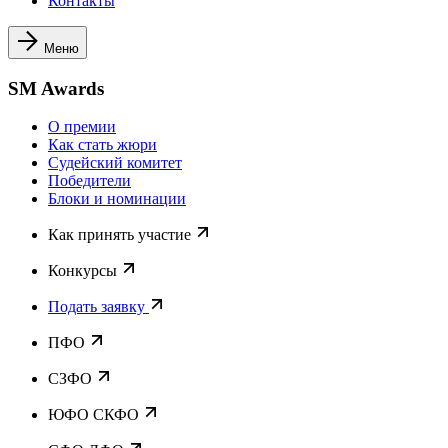
Контакты
Меню
SM Awards
О премии
Как стать жюри
Судейский комитет
Победители
Блоки и номинации
Как принять участие
Конкурсы
Подать заявку
ПФО
СЗФО
ЮФО СКФО