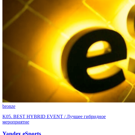
bronze
K05. BEST HYBRID EVENT / Лучшее гибридное
мероприятие
Yandex eSports