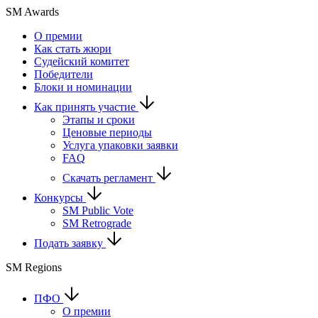
SM Awards
О премии
Как стать жюри
Судейский комитет
Победители
Блоки и номинации
Как принять участие
Этапы и сроки
Ценовые периоды
Услуга упаковки заявки
FAQ
Скачать регламент
Конкурсы
SM Public Vote
SM Retrograde
Подать заявку
SM Regions
ПФО
О премии