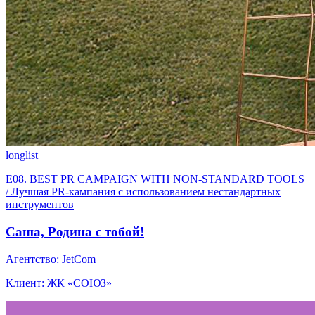
longlist
E08. BEST PR CAMPAIGN WITH NON-STANDARD TOOLS
/ Лучшая PR-кампания с использованием нестандартных
инструментов
Саша, Родина с тобой!
Агентство: JetCom
Клиент: ЖК «СОЮЗ»