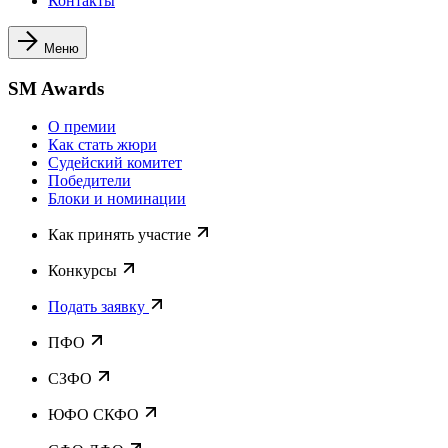
Контакты
Меню
SM Awards
О премии
Как стать жюри
Судейский комитет
Победители
Блоки и номинации
Как принять участие
Конкурсы
Подать заявку
ПФО
СЗФО
ЮФО СКФО