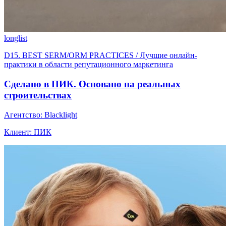
longlist
D15. BEST SERM/ORM PRACTICES / Лучшие онлайн-
практики в области репутационного маркетинга
Сделано в ПИК. Основано на реальных
строительствах
Агентство: Blacklight
Клиент: ПИК