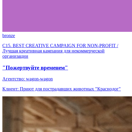
bronze
C15. BEST CREATIVE CAMPAIGN FOR NON-PROFIT /
Лучшая креативная кампания для некоммерческой
организации
"Пожертвуйте временем"
Агентство: wagon-wagon
Клиент: Приют для пострадавших животных "Краснодог"