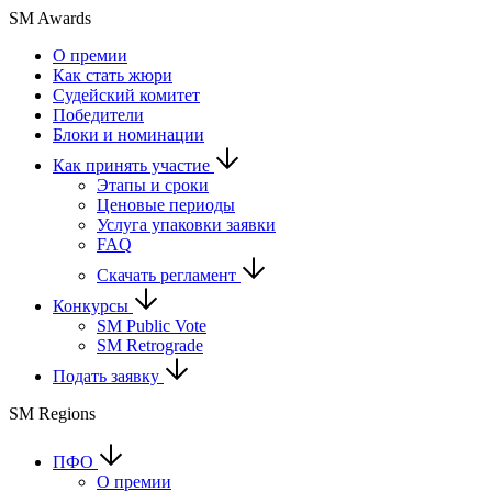
SM Awards
О премии
Как стать жюри
Судейский комитет
Победители
Блоки и номинации
Как принять участие
Этапы и сроки
Ценовые периоды
Услуга упаковки заявки
FAQ
Скачать регламент
Конкурсы
SM Public Vote
SM Retrograde
Подать заявку
SM Regions
ПФО
О премии