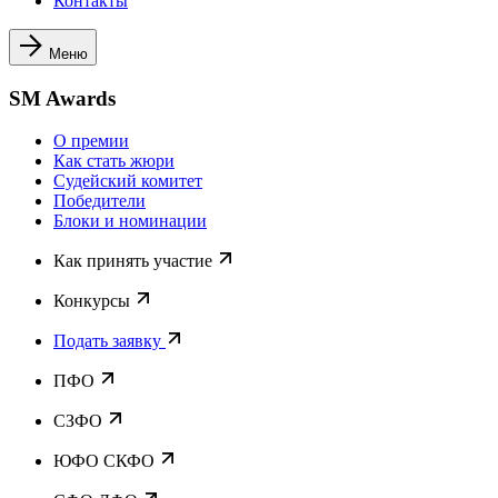
Контакты
Меню
SM Awards
О премии
Как стать жюри
Судейский комитет
Победители
Блоки и номинации
Как принять участие
Конкурсы
Подать заявку
ПФО
СЗФО
ЮФО СКФО