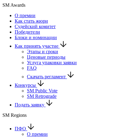
SM Awards
О премии
Как стать жюри
Судейский комитет
Победители
Блоки и номинации
Как принять участие
Этапы и сроки
Ценовые периоды
Услуга упаковки заявки
FAQ
Скачать регламент
Конкурсы
SM Public Vote
SM Retrograde
Подать заявку
SM Regions
ПФО
О премии