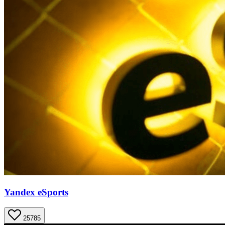
Yandex eSports
25785