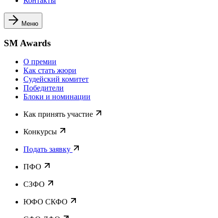
Контакты
Меню
SM Awards
О премии
Как стать жюри
Судейский комитет
Победители
Блоки и номинации
Как принять участие
Конкурсы
Подать заявку
ПФО
СЗФО
ЮФО СКФО