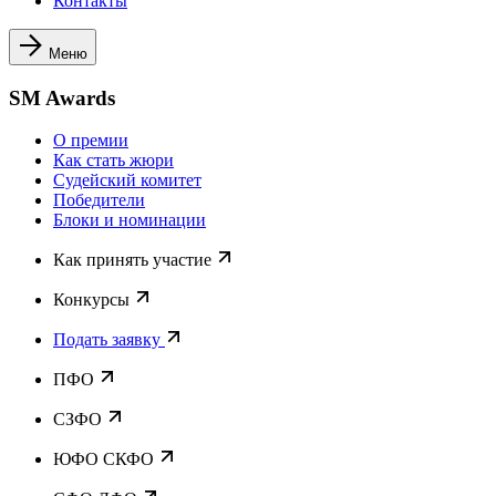
Контакты
Меню
SM Awards
О премии
Как стать жюри
Судейский комитет
Победители
Блоки и номинации
Как принять участие
Конкурсы
Подать заявку
ПФО
СЗФО
ЮФО СКФО