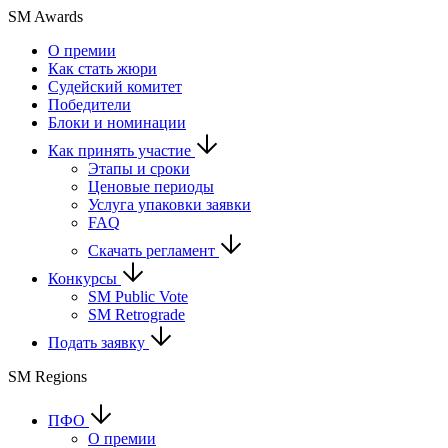
SM Awards
О премии
Как стать жюри
Судейский комитет
Победители
Блоки и номинации
Как принять участие
Этапы и сроки
Ценовые периоды
Услуга упаковки заявки
FAQ
Скачать регламент
Конкурсы
SM Public Vote
SM Retrograde
Подать заявку
SM Regions
ПФО
О премии