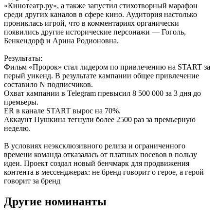
«Кинотеатр.ру», а также запустил стихотворный марафон
среди других каналов в сфере кино. Аудитория настолько
прониклась игрой, что в комментариях органически
появились другие исторические персонажи — Гоголь,
Бенкендорф и Арина Родионовна.
Результаты:
Фильм «Пророк» стал лидером по привлечению на START за
перый уикенд. В результате кампании общее привлечение
составило N подписчиков.
Охват кампании в Telegram превысил 8 500 000 за 3 дня до
премьеры.
ER в канале START вырос на 70%.
Аккаунт Пушкина тегнули более 2500 раз за премьерную
неделю.
В условиях неэксклюзивного релиза и ограниченного
времени команда отказалась от платных посевов в пользу
идеи. Проект создал новый бенчмарк для продвижения
контента в мессенджерах: не бренд говорит о герое, а герой
говорит за бренд
Другие номинанты