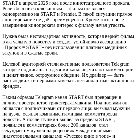
START в апреле 2025 года после кинотеатрального проката.
Релиз был неэксклюзивным — фильм появлялся
одновременно на START и Premier. В такой ситуации прямое
анонсирование не даёт преимущества. Кроме того, после
завершения кинопроката интерес к фильму начал угасать.
Нужна была нестандартная активность, которая вернёт фильм
в актуальную повестку и создаст устойчивую ассоциацию
«Пророк = START» без использования платных медийных
закупок и в сжатые сроки.
Целевой аудиторией стали активные пользователи Telegram,
которые подписаны на десятки каналов, читают комментарии
и ценят живое, остроумное общение. Их драйвер — быть
частью движа и первыми замечать нестандартные активности
брендов.
Таким образом Telegram-канал START был превращен в
личное пространство трикстера-Пушкина. Под постами он
общался с подписчиками от первого лица: вызывал мужчин
на дуэль, осыпал комплиментами дам, комментировал
новости. А после Пушкин вышел за пределы START,
появился в комментариях более 200 каналов, стал
секундантом дуэлей на рецензиях между топовыми
индустриальными каналами «Русское кино в топе» и