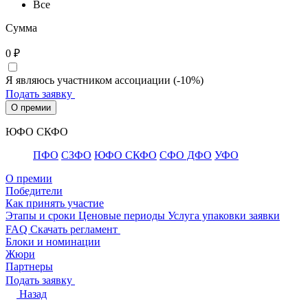
Все
Сумма
0
₽
Я являюсь участником ассоциации (-10%)
Подать заявку
О премии
ЮФО СКФО
ПФО
СЗФО
ЮФО СКФО
CФО ДФО
УФО
О премии
Победители
Как принять участие
Этапы и сроки
Ценовые периоды
Услуга упаковки заявки
FAQ
Скачать регламент
Блоки и номинации
Жюри
Партнеры
Подать заявку
Назад