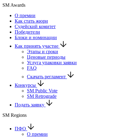
SM Awards
О премии
Как стать жюри
Судейский комитет
Победители
Блоки и номинации
Как принять участие
Этапы и сроки
Ценовые периоды
Услуга упаковки заявки
FAQ
Скачать регламент
Конкурсы
SM Public Vote
SM Retrograde
Подать заявку
SM Regions
ПФО
О премии