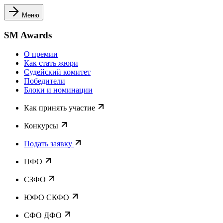
Меню
SM Awards
О премии
Как стать жюри
Судейский комитет
Победители
Блоки и номинации
Как принять участие
Конкурсы
Подать заявку
ПФО
СЗФО
ЮФО СКФО
CФО ДФО