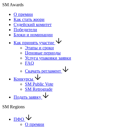
SM Awards
О премии
Как стать жюри
Судейский комитет
Победители
Блоки и номинации
Как принять участие
Этапы и сроки
Ценовые периоды
Услуга упаковки заявки
FAQ
Скачать регламент
Конкурсы
SM Public Vote
SM Retrograde
Подать заявку
SM Regions
ПФО
О премии