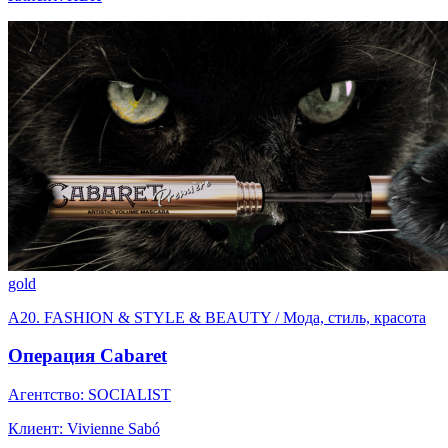
gold
A20. FASHION & STYLE & BEAUTY / Мода, стиль, красота
Операция Cabaret
Агентство: SOCIALIST
Клиент: Vivienne Sabó