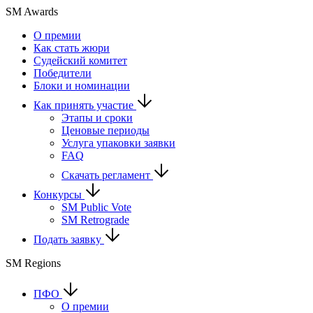
SM Awards
О премии
Как стать жюри
Судейский комитет
Победители
Блоки и номинации
Как принять участие
Этапы и сроки
Ценовые периоды
Услуга упаковки заявки
FAQ
Скачать регламент
Конкурсы
SM Public Vote
SM Retrograde
Подать заявку
SM Regions
ПФО
О премии