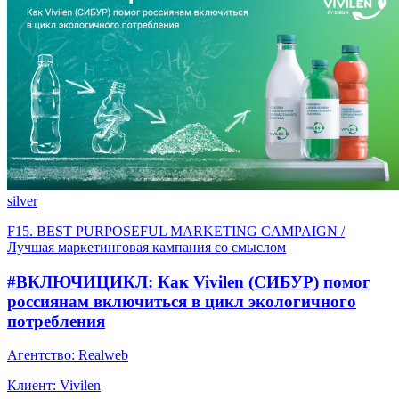
silver
F15. BEST PURPOSEFUL MARKETING CAMPAIGN /
Лучшая маркетинговая кампания со смыслом
#ВКЛЮЧИЦИКЛ: Как Vivilen (СИБУР) помог
россиянам включиться в цикл экологичного
потребления
Агентство: Realweb
Клиент: Vivilen