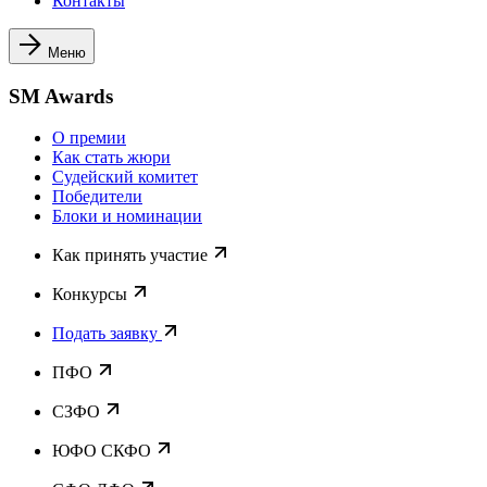
Контакты
Меню
SM Awards
О премии
Как стать жюри
Судейский комитет
Победители
Блоки и номинации
Как принять участие
Конкурсы
Подать заявку
ПФО
СЗФО
ЮФО СКФО