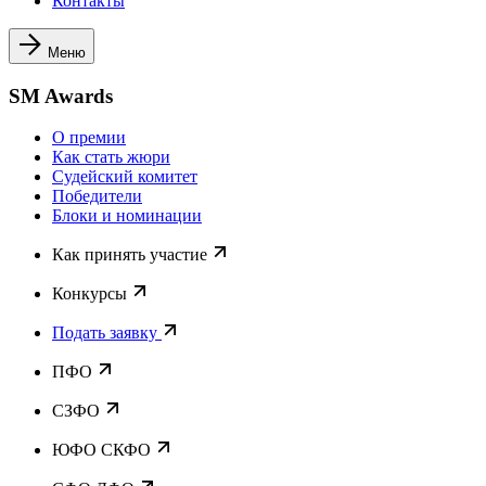
Контакты
Меню
SM Awards
О премии
Как стать жюри
Судейский комитет
Победители
Блоки и номинации
Как принять участие
Конкурсы
Подать заявку
ПФО
СЗФО
ЮФО СКФО