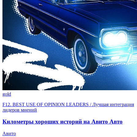
gold
F12. BEST USE OF OPINION LEADERS / Лучшая интеграция
лидеров мнений
Километры хороших историй на Авито Авто
Авито