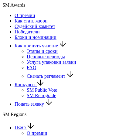
SM Awards
О премии
Как стать жюри
Судейский комитет
Победители
Блоки и номинации
Как принять участие
Этапы и сроки
Ценовые периоды
Услуга упаковки заявки
FAQ
Скачать регламент
Конкурсы
SM Public Vote
SM Retrograde
Подать заявку
SM Regions
ПФО
О премии